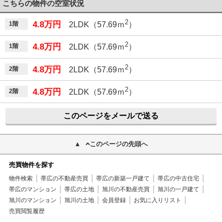
こちらの物件の空室状況
2
4.8万円
1階
2LDK（57.69ｍ
）
2
4.8万円
1階
2LDK（57.69ｍ
）
2
4.8万円
2階
2LDK（57.69ｍ
）
2
4.8万円
2階
2LDK（57.69ｍ
）
このページをメールで送る
このページの先頭へ
売買物件を探す
物件検索
帯広の不動産売買
帯広の新築一戸建て
帯広の中古住宅
帯広のマンション
帯広の土地
旭川の不動産売買
旭川の一戸建て
旭川のマンション
旭川の土地
会員登録
お気に入りリスト
売買閲覧履歴