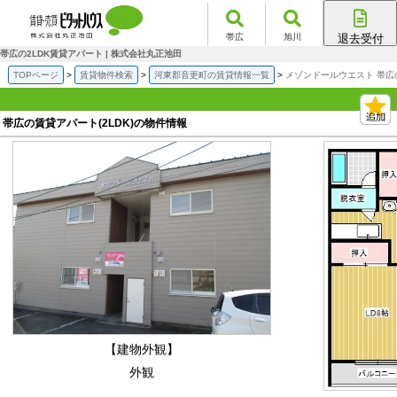
帯広
旭川
退去受付
帯広店
帯広の2LDK賃貸アパート | 株式会社丸正池田
旭川店
TOPページ
賃貸物件検索
河東郡音更町の賃貸情報一覧
メゾンドールウエスト 帯広
帯広の賃貸アパート(2LDK)の物件情報
【建物外観】
外観