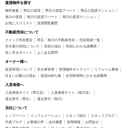
賃貸物件を探す
物件検索
帯広の賃貸
帯広の賃貸アパート
帯広の賃貸マンション
旭川の賃貸
旭川の賃貸アパート
旭川の賃貸マンション
お気に入りリスト
賃貸閲覧履歴
不動産売却について
クイック売却査定
帯広・旭川の不動産売却
売却実績一覧
空き家の売却について
売却の流れ
売却にかかる諸費用
高く売るポイント
よくある質問
オーナー様へ
賃貸管理について
空き家管理
管理物件ギャラリー
リフォーム事例
住まいの購入の流れ
賃貸vs持ち家
住宅取得時にかかる諸費用
入居者様へ
入居者様サイト（帯広店）
入居者様サイト（旭川店）
退去受付（帯広）
退去受付（旭川）
当社について
トップページ
インフォメーション
スタッフ紹介
スタッフブログ
代表ブログ
お客様の声
会社概要
採用情報
お問合せ