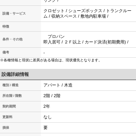
リング /
クロゼット / シューズボックス / トランクルー
設備・サービス
ム / 収納スペース / 敷地内駐車場 /
特徴
プロパン
条件・その他
即入居可 / ２Ｆ以上 / カード決済(初期費用) /
-
備考
※各種情報と現状に差異がある場合は、現状優先となります。
設備詳細情報
アパート / 木造
種別 / 構造
2階 / 2階
所在階 / 階数
2年
契約期間
なし
更新料
要
損保