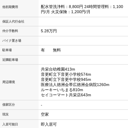
配水管洗浄料：8,800円 24時間管理料：1,100
他初期費用
円/月 火災保険：1,200円/月
保証人代行会社
5.28万円
仲介手数料
バイク置き場
有 無料
駐車場
近隣駐車場
共栄台幼稚園413m
音更町立下音更小学校574m
音更町立下音更中学校945m
周辺環境
医療法人徳洲会帯広徳洲会病院1260m
ルーキーいちまる810m
セイコーマート共栄店643m
-
借家区分
空家
現況
即入居可
入居可能日