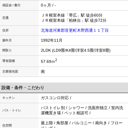
0ヶ月 / -
保証金 / 敷引
ＪＲ根室本線「帯広」駅 徒歩60分
交通
ＪＲ根室本線「柏林台」駅 徒歩72分
北海道河東郡音更町木野西通１１丁目
住所
1992年11月
築年月
2LDK (LD9畳/K4畳/洋室4.5畳/洋室8畳)
間取り
2
57.69ｍ
専有面積
南
主要採光面
設備・条件・こだわり
ガスコンロ対応 /
キッチン
バストイレ別 / シャワー / 洗面所独立 / 室内洗
バス・トイレ
濯機置き場 / ペット相談可 /
最上階 / 角部屋 / バルコニー / 南向き / フロー
住空間