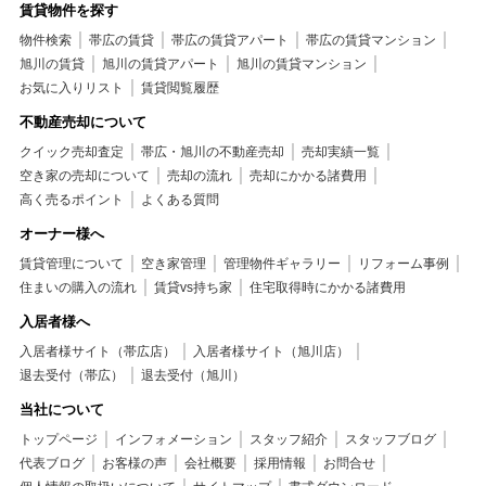
賃貸物件を探す
物件検索
帯広の賃貸
帯広の賃貸アパート
帯広の賃貸マンション
旭川の賃貸
旭川の賃貸アパート
旭川の賃貸マンション
お気に入りリスト
賃貸閲覧履歴
不動産売却について
クイック売却査定
帯広・旭川の不動産売却
売却実績一覧
空き家の売却について
売却の流れ
売却にかかる諸費用
高く売るポイント
よくある質問
オーナー様へ
賃貸管理について
空き家管理
管理物件ギャラリー
リフォーム事例
住まいの購入の流れ
賃貸vs持ち家
住宅取得時にかかる諸費用
入居者様へ
入居者様サイト（帯広店）
入居者様サイト（旭川店）
退去受付（帯広）
退去受付（旭川）
当社について
トップページ
インフォメーション
スタッフ紹介
スタッフブログ
代表ブログ
お客様の声
会社概要
採用情報
お問合せ