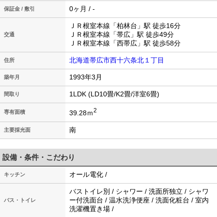
0ヶ月 / -
保証金 / 敷引
ＪＲ根室本線「柏林台」駅 徒歩16分
ＪＲ根室本線「帯広」駅 徒歩49分
交通
ＪＲ根室本線「西帯広」駅 徒歩58分
北海道帯広市西十六条北１丁目
住所
1993年3月
築年月
1LDK (LD10畳/K2畳/洋室6畳)
間取り
2
39.28ｍ
専有面積
南
主要採光面
設備・条件・こだわり
オール電化 /
キッチン
バストイレ別 / シャワー / 洗面所独立 / シャワ
ー付洗面台 / 温水洗浄便座 / 洗面化粧台 / 室内
バス・トイレ
洗濯機置き場 /