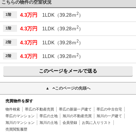
こちらの物件の空室状況
2
4.3万円
1階
1LDK（39.28ｍ
）
2
4.3万円
1階
1LDK（39.28ｍ
）
2
4.3万円
2階
1LDK（39.28ｍ
）
2
4.3万円
2階
1LDK（39.28ｍ
）
このページをメールで送る
このページの先頭へ
売買物件を探す
物件検索
帯広の不動産売買
帯広の新築一戸建て
帯広の中古住宅
帯広のマンション
帯広の土地
旭川の不動産売買
旭川の一戸建て
旭川のマンション
旭川の土地
会員登録
お気に入りリスト
売買閲覧履歴