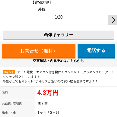
【建物外観】
外観
1/20
画像ギャラリー
電話する
空室確認・内見予約はこちらから
オール電化・エアコン付き物件！コンロがＩＨクッキングヒーター！
ポイント
キッチン独立しています！
外観がとてもオシャレ♪テキサスが近いので買い物も便利ですよ！！
4.3万円
賃料
無 / 無
共益費 / 管理費
1ヶ月 / 0ヶ月
敷金 / 礼金