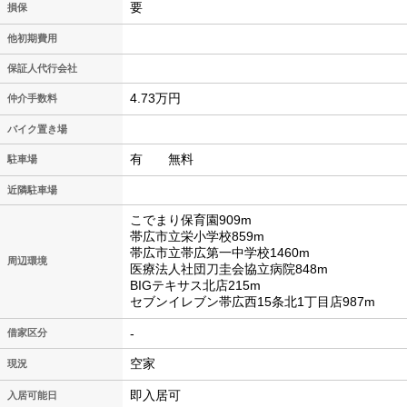
要
損保
他初期費用
保証人代行会社
4.73万円
仲介手数料
バイク置き場
有 無料
駐車場
近隣駐車場
こでまり保育園909m
帯広市立栄小学校859m
帯広市立帯広第一中学校1460m
周辺環境
医療法人社団刀圭会協立病院848m
BIGテキサス北店215m
セブンイレブン帯広西15条北1丁目店987m
-
借家区分
空家
現況
即入居可
入居可能日