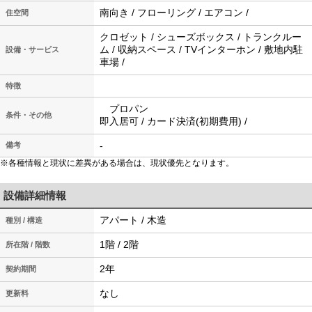
南向き / フローリング / エアコン /
住空間
クロゼット / シューズボックス / トランクルー
ム / 収納スペース / TVインターホン / 敷地内駐
設備・サービス
車場 /
特徴
プロパン
条件・その他
即入居可 / カード決済(初期費用) /
-
備考
※各種情報と現状に差異がある場合は、現状優先となります。
設備詳細情報
アパート / 木造
種別 / 構造
1階 / 2階
所在階 / 階数
2年
契約期間
なし
更新料