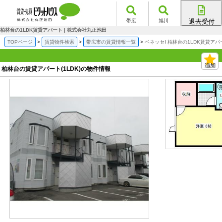
帯広
旭川
退去受付
帯広店
柏林台の1LDK賃貸アパート | 株式会社丸正池田
旭川店
TOPページ
賃貸物件検索
帯広市の賃貸情報一覧
ベネッセⅠ 柏林台の1LDK賃貸アパ
柏林台の賃貸アパート(1LDK)の物件情報