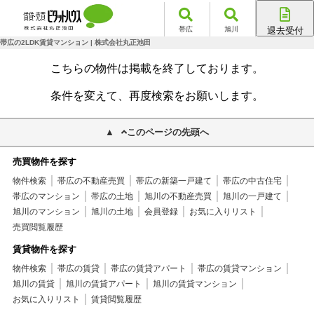
帯広
旭川
退去受付
帯広店
帯広の2LDK賃貸マンション | 株式会社丸正池田
旭川店
こちらの物件は掲載を終了しております。
条件を変えて、再度検索をお願いします。
このページの先頭へ
売買物件を探す
物件検索
帯広の不動産売買
帯広の新築一戸建て
帯広の中古住宅
帯広のマンション
帯広の土地
旭川の不動産売買
旭川の一戸建て
旭川のマンション
旭川の土地
会員登録
お気に入りリスト
売買閲覧履歴
賃貸物件を探す
物件検索
帯広の賃貸
帯広の賃貸アパート
帯広の賃貸マンション
旭川の賃貸
旭川の賃貸アパート
旭川の賃貸マンション
お気に入りリスト
賃貸閲覧履歴