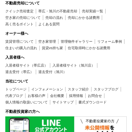
不動産売却について
クイック売却査定
帯広・旭川の不動産売却
売却実績一覧
空き家の売却について
売却の流れ
売却にかかる諸費用
高く売るポイント
よくある質問
オーナー様へ
賃貸管理について
空き家管理
管理物件ギャラリー
リフォーム事例
住まいの購入の流れ
賃貸vs持ち家
住宅取得時にかかる諸費用
入居者様へ
入居者様サイト（帯広店）
入居者様サイト（旭川店）
退去受付（帯広）
退去受付（旭川）
当社について
トップページ
インフォメーション
スタッフ紹介
スタッフブログ
代表ブログ
お客様の声
会社概要
採用情報
お問合せ
個人情報の取扱いについて
サイトマップ
書式ダウンロード
不動産投資家の方へ