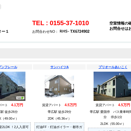
TEL : 0155-37-1010
空室情報の
お問合せは
２ー１
TX6724902
お問合わせNO：
ゾンフレール
サンハイツA
プリオールあいこく
4.1万円
4.5万円
4.5万円
パート
賃貸アパート
賃貸アパート
駅 徒歩26分
帯広駅 徒歩29分
帯広駅 愛国停 バス乗車時間
分 停歩1分
K（49.00㎡）
2DK（45.36㎡）
2LDK（55.00㎡）
2LDK ！2人入居可
灯油FF・灯油ボイラー・都市ガ