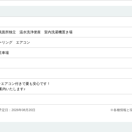
洗面所独立
温水洗浄便座
室内洗濯機置き場
ーリング
エアコン
駐車場
す☆エアコン付きで夏も安心です！
案内いたします♪
定日：2026年08月20日
※各種情報と