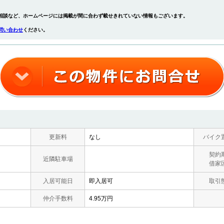
相談など、ホームページには掲載が間に合わず載せきれていない情報もございます。
問い合わせ
ください。
更新料
なし
バイク
契約
近隣駐車場
借家
入居可能日
即入居可
取引
仲介手数料
4.95万円