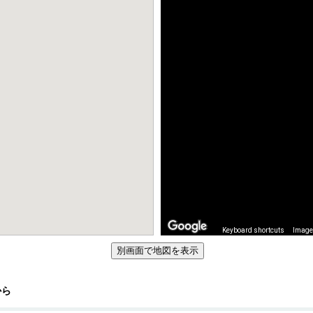
Keyboard shortcuts
Image 
から