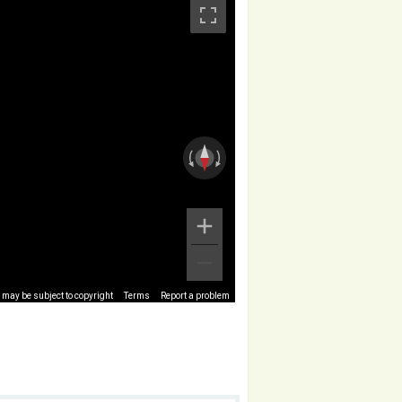
may be subject to copyright
Terms
Report a problem