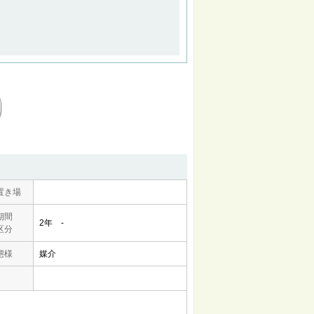
置き場
期間
2年 -
区分
態様
媒介