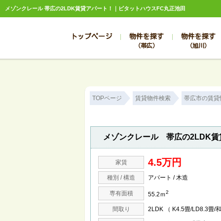
メゾンクレール 帯広の2LDK賃貸アパート！｜ピタットハウスFC丸正池田
トップページ
物件を探す
物件を探す
（帯広）
（旭川）
総合お問合せ
お知らせ
賃貸管理について
選ばれる理由
管理のお問合せ
スタッフ紹介
TOPページ
賃貸物件検索
帯広市の賃貸
メゾンクレール 帯広の2LDK
4.5万円
家賃
種別 / 構造
アパート / 木造
2
専有面積
55.2ｍ
間取り
2LDK （ K4.5畳/LD8.3畳