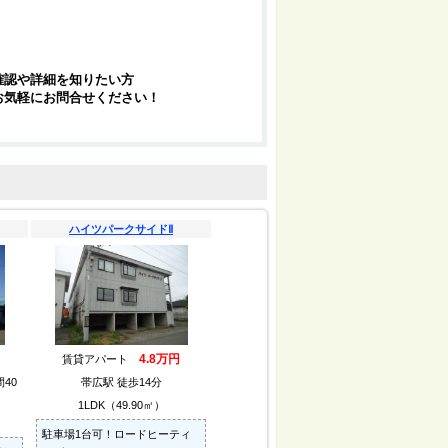
確認や詳細を知りたい方
お気軽にお問合せください！
ハイツパークサイドⅡ
4.8万円
賃貸アパート
40
帯広駅 徒歩14分
1LDK（49.90㎡）
駐車場1台可！ロードヒーティ