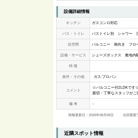
設備詳細情報
キッチン
ガスコンロ対応
バス・トイレ
バストイレ別
シャワー
住空間
バルコニー
南向き
フロ
設備・サービス
シューズボックス
敷地内
特 徴
条件・その他
ガス:プロパン
☆バルコニー付2LDKで
コメント
親切・丁寧なスタッフがご
備 考
-
情報更新日：2026年08月06日
次回更新予
近隣スポット情報