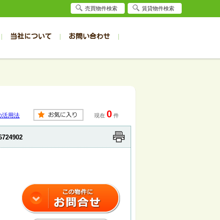
売買物件検索
賃貸物件検索
当社について
お問い合わせ
賃貸
賃貸
サイト
事例
居者様専用（旭川店）
会社概要
クイック売却査定
お問合せ
採用情報
退去受付
件一覧
件一覧
帯広の1R～1K
旭川の1R～1K
パート
パート
帯広の1DK～1LDK
旭川の1DK～1LDK
0
ンション
ンション
帯広の2K～2LDK
旭川の2K～2LDK
の活用法
現在
件
戸建て
戸建て
帯広の3K～3LDK
旭川の3K～3LDK
6724902
務所
務所
帯広の4K以上
旭川の4K以上