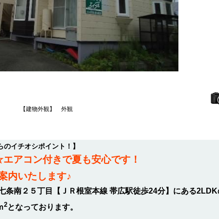
【建物外観】 外観
らのイチオシポイント！】
す☆エアコン付きで夏も安心です！
案内いたします♪
条南２５丁目【ＪＲ根室本線 帯広駅徒歩24分】にある2LD
2
ｍ
となっております。