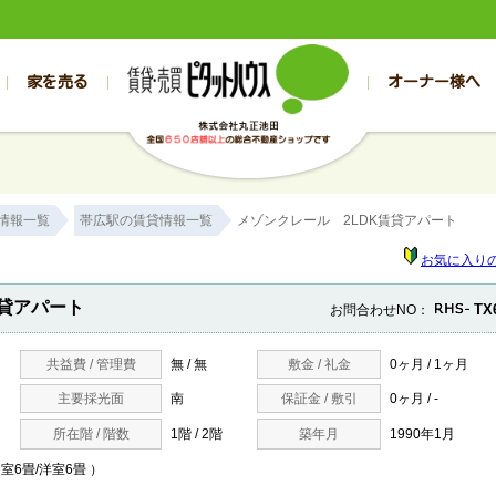
家を売る
オーナー様へ
売買
売買
売却実績一覧
空き家管理
スタッフブログ
売却のお問合せ
管理物件ギャラリー
売却のご相談
入居者様専用（帯広店）
お客様の声
不動産売却査定
リフォーム
入
帯広の売買物件一覧
旭川の売買物件一覧
帯広の1000万円以下
旭川の1000万円以下
帯広の賃貸物
旭川の賃貸物
情報一覧
帯広駅の賃貸情報一覧
メゾンクレール 2LDK賃貸アパート
帯広の新築一戸建て
旭川の新築一戸建て
帯広の1000万～2000万円
旭川の1000万～2000万円
帯広の賃貸ア
旭川の賃貸ア
帯広の中古一戸建て
旭川の中古一戸建て
帯広の2000万～3000万円
旭川の2000万～3000万円
帯広の賃貸マ
旭川の賃貸マ
お気に入り
帯広の土地
旭川の土地
帯広の3000万～4000万円
旭川の3000万～4000万円
帯広の賃貸一
旭川の賃貸一
賃貸アパート
TX
お問合わせNO：
帯広の中古マンション
旭川の中古マンション
帯広の4000万以上
旭川の4000万以上
帯広の賃貸事
旭川の賃貸事
共益費 / 管理費
無 / 無
敷金 / 礼金
0ヶ月 / 1ヶ月
主要採光面
南
保証金 / 敷引
0ヶ月 / -
所在階 / 階数
1階 / 2階
築年月
1990年1月
/和室6畳/洋室6畳 ）