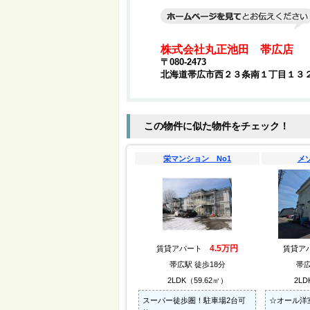
株式会社丸正池田 帯広店
〒080-2473
北海道帯広市西２３条南１丁目１３
この物件に似た物件をチェック！
栄マンション No1
メ
4.5万円
賃貸アパート
賃貸ア
帯広駅 徒歩18分
帯広
2LDK（59.62㎡）
2LD
スーパー徒歩圏！駐車場2台可
☆オール洋室