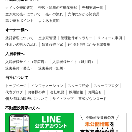
クイック売却査定
帯広・旭川の不動産売却
売却実績一覧
空き家の売却について
売却の流れ
売却にかかる諸費用
高く売るポイント
よくある質問
オーナー様へ
賃貸管理について
空き家管理
管理物件ギャラリー
リフォーム事例
住まいの購入の流れ
賃貸vs持ち家
住宅取得時にかかる諸費用
入居者様へ
入居者様サイト（帯広店）
入居者様サイト（旭川店）
退去受付（帯広）
退去受付（旭川）
当社について
トップページ
インフォメーション
スタッフ紹介
スタッフブログ
代表ブログ
お客様の声
会社概要
採用情報
お問合せ
個人情報の取扱いについて
サイトマップ
書式ダウンロード
不動産投資家の方へ