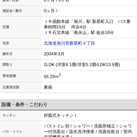
0ヶ月 / 0ヶ月
敷金 / 礼金
0ヶ月 / -
保証金 / 敷引
ＪＲ函館本線「旭川」駅 新星町入口 バス乗
車時間15分 停歩4分
交通
ＪＲ石北本線「南永山」駅 徒歩18分
北海道旭川市新星町４丁目
住所
2004年3月
築年月
2LDK (洋室6.1畳/洋室5.2畳/LDK13.5畳)
間取り
2
56.29ｍ
専有面積
東南
主要採光面
設備・条件・こだわり
対面式キッチン /
キッチン
バストイレ別 / シャワー / 洗面所独立 / シャワ
ー付洗面台 / 温水洗浄便座 / 洗面化粧台 / 室内
バス・トイレ