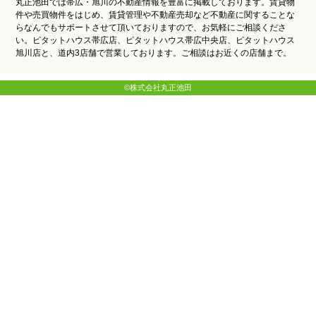
丸正池田では帯広・旭川の不動産情報を豊富に掲載しております。賃貸物
件や売買物件をはじめ、賃貸管理や不動産売却など不動産に関することな
らなんでもサポートさせて頂いておりますので、お気軽にご相談くださ
い。ピタットハウス帯広店、ピタットハウス帯広中央店、ピタットハウス
旭川店と、道内3店舗で営業しております。ご相談はお近くの店舗まで。
©株式会社丸正池田