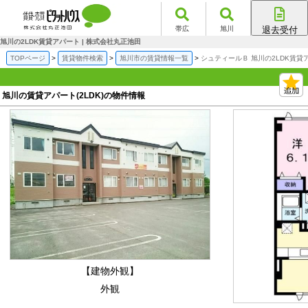
帯広
旭川
退去受付
帯広店
旭川の2LDK賃貸アパート | 株式会社丸正池田
旭川店
TOPページ
賃貸物件検索
旭川市の賃貸情報一覧
シュティールＢ 旭川の2LDK賃貸
旭川の賃貸アパート(2LDK)の物件情報
【建物外観】
外観