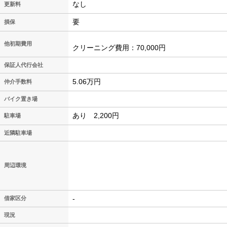
なし
更新料
要
損保
他初期費用
クリーニング費用：70,000円
保証人代行会社
5.06万円
仲介手数料
バイク置き場
あり 2,200円
駐車場
近隣駐車場
周辺環境
-
借家区分
現況