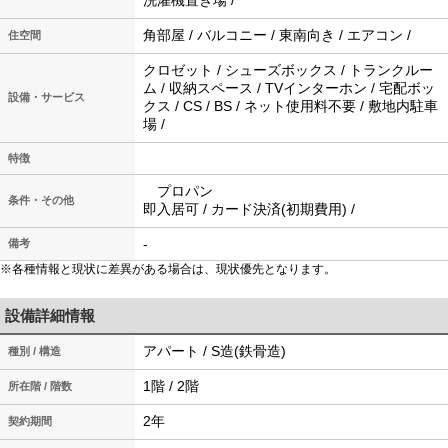
洗濯機置き場 /
角部屋 / バルコニー / 東南向き / エアコン /
住空間
クロゼット / シューズボックス / トランクルー
ム / 収納スペース / TVインターホン / 宅配ボッ
設備・サービス
クス / CS / BS / ネット使用料不要 / 敷地内駐車
場 /
特徴
プロパン
条件・その他
即入居可 / カード決済(初期費用) /
-
備考
※各種情報と現状に差異がある場合は、現状優先となります。
設備詳細情報
アパート / S造(鉄骨造)
種別 / 構造
1階 / 2階
所在階 / 階数
2年
契約期間