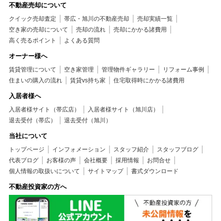
不動産売却について
クイック売却査定
帯広・旭川の不動産売却
売却実績一覧
空き家の売却について
売却の流れ
売却にかかる諸費用
高く売るポイント
よくある質問
オーナー様へ
賃貸管理について
空き家管理
管理物件ギャラリー
リフォーム事例
住まいの購入の流れ
賃貸vs持ち家
住宅取得時にかかる諸費用
入居者様へ
入居者様サイト（帯広店）
入居者様サイト（旭川店）
退去受付（帯広）
退去受付（旭川）
当社について
トップページ
インフォメーション
スタッフ紹介
スタッフブログ
代表ブログ
お客様の声
会社概要
採用情報
お問合せ
個人情報の取扱いについて
サイトマップ
書式ダウンロード
不動産投資家の方へ