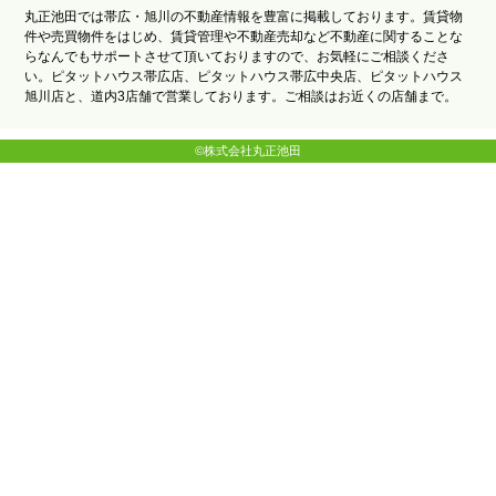
丸正池田では帯広・旭川の不動産情報を豊富に掲載しております。賃貸物
件や売買物件をはじめ、賃貸管理や不動産売却など不動産に関することな
らなんでもサポートさせて頂いておりますので、お気軽にご相談くださ
い。ピタットハウス帯広店、ピタットハウス帯広中央店、ピタットハウス
旭川店と、道内3店舗で営業しております。ご相談はお近くの店舗まで。
©株式会社丸正池田