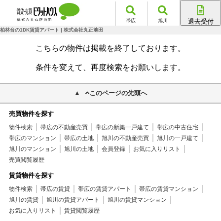
帯広
旭川
退去受付
帯広店
柏林台の1DK賃貸アパート | 株式会社丸正池田
旭川店
こちらの物件は掲載を終了しております。
条件を変えて、再度検索をお願いします。
このページの先頭へ
売買物件を探す
物件検索
帯広の不動産売買
帯広の新築一戸建て
帯広の中古住宅
帯広のマンション
帯広の土地
旭川の不動産売買
旭川の一戸建て
旭川のマンション
旭川の土地
会員登録
お気に入りリスト
売買閲覧履歴
賃貸物件を探す
物件検索
帯広の賃貸
帯広の賃貸アパート
帯広の賃貸マンション
旭川の賃貸
旭川の賃貸アパート
旭川の賃貸マンション
お気に入りリスト
賃貸閲覧履歴