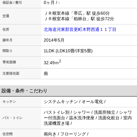
0ヶ月 / -
保証金 / 敷引
ＪＲ根室本線「帯広」駅 徒歩60分
交通
ＪＲ根室本線「柏林台」駅 徒歩72分
北海道河東郡音更町木野西通１１丁目
住所
2014年5月
築年月
1LDK (LDK10畳/洋室5畳)
間取り
2
32.49ｍ
専有面積
南
主要採光面
設備・条件・こだわり
システムキッチン / オール電化 /
キッチン
バストイレ別 / シャワー / 洗面所独立 / シャワ
ー付洗面台 / 温水洗浄便座 / 洗面化粧台 / 室内
バス・トイレ
洗濯機置き場 /
南向き / フローリング /
住空間