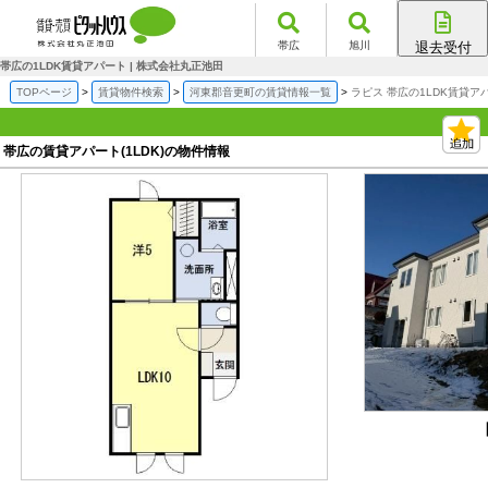
帯広
旭川
退去受付
帯広店
帯広の1LDK賃貸アパート | 株式会社丸正池田
旭川店
TOPページ
賃貸物件検索
河東郡音更町の賃貸情報一覧
ラピス 帯広の1LDK賃貸ア
帯広の賃貸アパート(1LDK)の物件情報