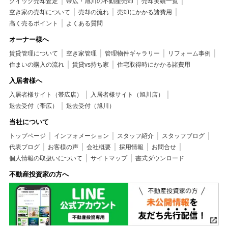
クイック売却査定
帯広・旭川の不動産売却
売却実績一覧
空き家の売却について
売却の流れ
売却にかかる諸費用
高く売るポイント
よくある質問
オーナー様へ
賃貸管理について
空き家管理
管理物件ギャラリー
リフォーム事例
住まいの購入の流れ
賃貸vs持ち家
住宅取得時にかかる諸費用
入居者様へ
入居者様サイト（帯広店）
入居者様サイト（旭川店）
退去受付（帯広）
退去受付（旭川）
当社について
トップページ
インフォメーション
スタッフ紹介
スタッフブログ
代表ブログ
お客様の声
会社概要
採用情報
お問合せ
個人情報の取扱いについて
サイトマップ
書式ダウンロード
不動産投資家の方へ