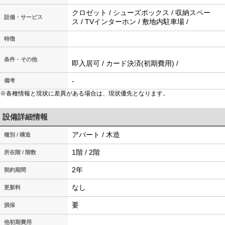
クロゼット / シューズボックス / 収納スペー
設備・サービス
ス / TVインターホン / 敷地内駐車場 /
特徴
条件・その他
即入居可 / カード決済(初期費用) /
-
備考
※各種情報と現状に差異がある場合は、現状優先となります。
設備詳細情報
アパート / 木造
種別 / 構造
1階 / 2階
所在階 / 階数
2年
契約期間
なし
更新料
要
損保
他初期費用