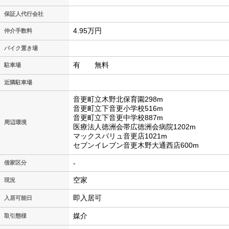
保証人代行会社
4.95万円
仲介手数料
バイク置き場
有 無料
駐車場
近隣駐車場
音更町立木野北保育園298m
音更町立下音更小学校516m
音更町立下音更中学校887m
周辺環境
医療法人徳洲会帯広徳洲会病院1202m
マックスバリュ音更店1021m
セブンイレブン音更木野大通西店600m
-
借家区分
空家
現況
即入居可
入居可能日
媒介
取引態様