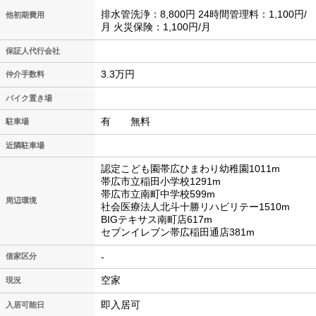
排水管洗浄：8,800円 24時間管理料：1,100円/
他初期費用
月 火災保険：1,100円/月
保証人代行会社
3.3万円
仲介手数料
バイク置き場
有 無料
駐車場
近隣駐車場
認定こども園帯広ひまわり幼稚園1011m
帯広市立稲田小学校1291m
帯広市立南町中学校599m
周辺環境
社会医療法人北斗十勝リハビリテー1510m
BIGテキサス南町店617m
セブンイレブン帯広稲田通店381m
-
借家区分
空家
現況
即入居可
入居可能日