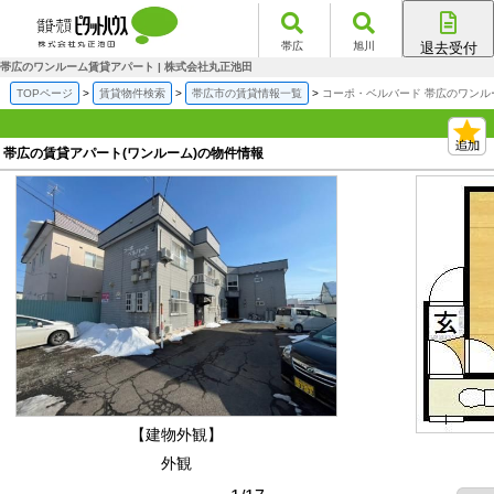
帯広
旭川
退去受付
帯広店
帯広のワンルーム賃貸アパート | 株式会社丸正池田
旭川店
TOPページ
賃貸物件検索
帯広市の賃貸情報一覧
コーポ・ベルバード 帯広のワンル
帯広の賃貸アパート(ワンルーム)の物件情報
【建物外観】
外観