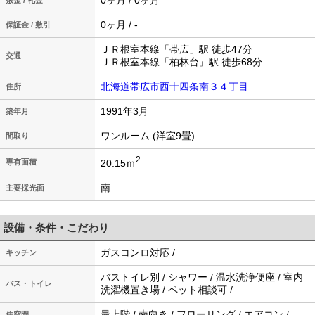
0ヶ月 / 0ヶ月
敷金 / 礼金
0ヶ月 / -
保証金 / 敷引
ＪＲ根室本線「帯広」駅 徒歩47分
交通
ＪＲ根室本線「柏林台」駅 徒歩68分
北海道帯広市西十四条南３４丁目
住所
1991年3月
築年月
ワンルーム (洋室9畳)
間取り
2
20.15ｍ
専有面積
南
主要採光面
設備・条件・こだわり
ガスコンロ対応 /
キッチン
バストイレ別 / シャワー / 温水洗浄便座 / 室内
バス・トイレ
洗濯機置き場 / ペット相談可 /
最上階 / 南向き / フローリング / エアコン /
住空間