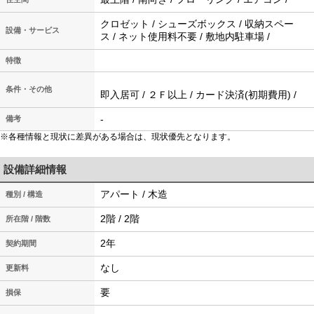
クロゼット / シューズボックス / 収納スペー
設備・サービス
ス / ネット使用料不要 / 敷地内駐車場 /
特徴
条件・その他
即入居可 / ２Ｆ以上 / カード決済(初期費用) /
-
備考
※各種情報と現状に差異がある場合は、現状優先となります。
設備詳細情報
アパート / 木造
種別 / 構造
2階 / 2階
所在階 / 階数
2年
契約期間
なし
更新料
要
損保