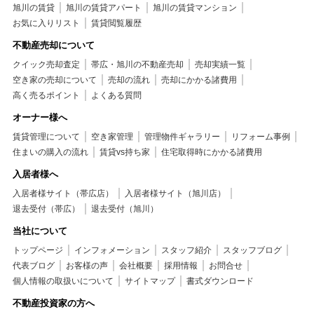
旭川の賃貸
旭川の賃貸アパート
旭川の賃貸マンション
お気に入りリスト
賃貸閲覧履歴
不動産売却について
クイック売却査定
帯広・旭川の不動産売却
売却実績一覧
空き家の売却について
売却の流れ
売却にかかる諸費用
高く売るポイント
よくある質問
オーナー様へ
賃貸管理について
空き家管理
管理物件ギャラリー
リフォーム事例
住まいの購入の流れ
賃貸vs持ち家
住宅取得時にかかる諸費用
入居者様へ
入居者様サイト（帯広店）
入居者様サイト（旭川店）
退去受付（帯広）
退去受付（旭川）
当社について
トップページ
インフォメーション
スタッフ紹介
スタッフブログ
代表ブログ
お客様の声
会社概要
採用情報
お問合せ
個人情報の取扱いについて
サイトマップ
書式ダウンロード
不動産投資家の方へ