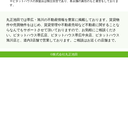
※ピタットハウスの加盟店は独立自営であり、各店舗の責任のもと運営をしておりま
す。
丸正池田では帯広・旭川の不動産情報を豊富に掲載しております。賃貸物
件や売買物件をはじめ、賃貸管理や不動産売却など不動産に関することな
らなんでもサポートさせて頂いておりますので、お気軽にご相談くださ
い。ピタットハウス帯広店、ピタットハウス帯広中央店、ピタットハウス
旭川店と、道内3店舗で営業しております。ご相談はお近くの店舗まで。
©株式会社丸正池田