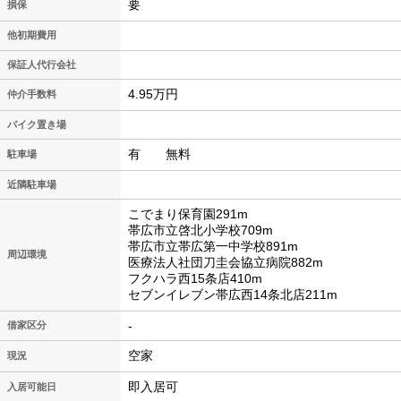
要
損保
他初期費用
保証人代行会社
4.95万円
仲介手数料
バイク置き場
有 無料
駐車場
近隣駐車場
こでまり保育園291m
帯広市立啓北小学校709m
帯広市立帯広第一中学校891m
周辺環境
医療法人社団刀圭会協立病院882m
フクハラ西15条店410m
セブンイレブン帯広西14条北店211m
-
借家区分
空家
現況
即入居可
入居可能日