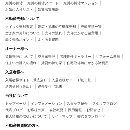
旭川の賃貸
旭川の賃貸アパート
旭川の賃貸マンション
お気に入りリスト
賃貸閲覧履歴
不動産売却について
クイック売却査定
帯広・旭川の不動産売却
売却実績一覧
空き家の売却について
売却の流れ
売却にかかる諸費用
高く売るポイント
よくある質問
オーナー様へ
賃貸管理について
空き家管理
管理物件ギャラリー
リフォーム事例
住まいの購入の流れ
賃貸vs持ち家
住宅取得時にかかる諸費用
入居者様へ
入居者様サイト（帯広店）
入居者様サイト（旭川店）
退去受付（帯広）
退去受付（旭川）
当社について
トップページ
インフォメーション
スタッフ紹介
スタッフブログ
代表ブログ
お客様の声
会社概要
採用情報
お問合せ
個人情報の取扱いについて
サイトマップ
書式ダウンロード
不動産投資家の方へ