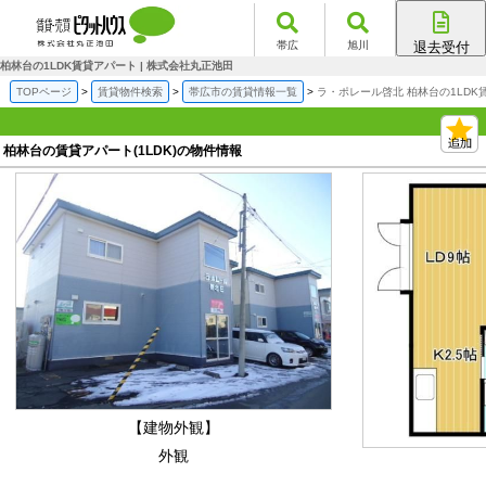
帯広
旭川
退去受付
帯広店
柏林台の1LDK賃貸アパート | 株式会社丸正池田
旭川店
TOPページ
賃貸物件検索
帯広市の賃貸情報一覧
ラ・ポレール啓北 柏林台の1LDK
柏林台の賃貸アパート(1LDK)の物件情報
【建物外観】
外観