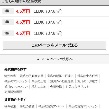
こちらの物件の空室状況
2
4.5万円
1階
1LDK（37.6ｍ
）
2
4.5万円
1階
1LDK（37.6ｍ
）
2
4.5万円
1階
1LDK（37.6ｍ
）
このページをメールで送る
このページの先頭へ
売買物件を探す
物件検索
帯広の不動産売買
帯広の新築一戸建て
帯広の中古住宅
帯広のマンション
帯広の土地
旭川の不動産売買
旭川の一戸建て
旭川のマンション
旭川の土地
会員登録
お気に入りリスト
売買閲覧履歴
賃貸物件を探す
物件検索
帯広の賃貸
帯広の賃貸アパート
帯広の賃貸マンション