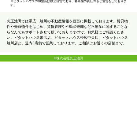
※ピタットハウスの加盟店は独立自営であり、各店舗の責任のもと運営をしておりま
す。
丸正池田では帯広・旭川の不動産情報を豊富に掲載しております。賃貸物
件や売買物件をはじめ、賃貸管理や不動産売却など不動産に関することな
らなんでもサポートさせて頂いておりますので、お気軽にご相談くださ
い。ピタットハウス帯広店、ピタットハウス帯広中央店、ピタットハウス
旭川店と、道内3店舗で営業しております。ご相談はお近くの店舗まで。
©株式会社丸正池田