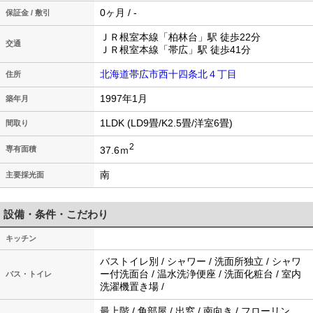
0ヶ月 / -
保証金 / 敷引
ＪＲ根室本線「柏林台」駅 徒歩22分
交通
ＪＲ根室本線「帯広」駅 徒歩41分
北海道帯広市西十四条北４丁目
住所
1997年1月
築年月
1LDK (LD9畳/K2.5畳/洋室6畳)
間取り
2
37.6ｍ
専有面積
南
主要採光面
設備・条件・こだわり
キッチン
バストイレ別 / シャワー / 洗面所独立 / シャワ
ー付洗面台 / 温水洗浄便座 / 洗面化粧台 / 室内
バス・トイレ
洗濯機置き場 /
最上階 / 角部屋 / 出窓 / 南向き / フローリン