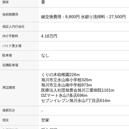
要
損保
他初期費用
鍵交換費用：8,800円 水廻り清掃料：27,500円
保証人代行会社
4.18万円
仲介手数料
バイク置き場
なし
駐車場
近隣駐車場
くりの木幼稚園226m
旭川市立永山南小学校326m
旭川市立永山南中学校873m
周辺環境
医療法人社団旭豊会旭川三愛病院1101m
DZマート永山7条店696m
セブンイレブン旭川永山7丁目店614m
-
借家区分
空家
現況