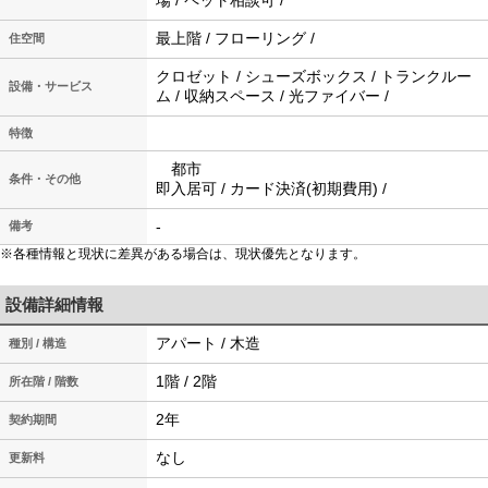
場 / ペット相談可 /
最上階 / フローリング /
住空間
クロゼット / シューズボックス / トランクルー
設備・サービス
ム / 収納スペース / 光ファイバー /
特徴
都市
条件・その他
即入居可 / カード決済(初期費用) /
-
備考
※各種情報と現状に差異がある場合は、現状優先となります。
設備詳細情報
アパート / 木造
種別 / 構造
1階 / 2階
所在階 / 階数
2年
契約期間
なし
更新料