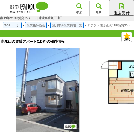
帯広
旭川
退去受付
帯広店
南永山の1DK賃貸アパート | 株式会社丸正池田
旭川店
TOPページ
賃貸物件検索
旭川市の賃貸情報一覧
サフラン 南永山の1DK賃貸アパー
南永山の賃貸アパート(1DK)の物件情報