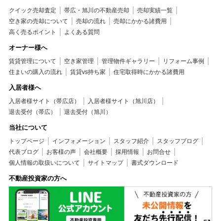
クイック売却査定
帯広・旭川の不動産売却
売却実績一覧
空き家の売却について
売却の流れ
売却にかかる諸費用
高く売るポイント
よくある質問
オーナー様へ
賃貸管理について
空き家管理
管理物件ギャラリー
リフォーム事例
住まいの購入の流れ
賃貸vs持ち家
住宅取得時にかかる諸費用
入居者様へ
入居者様サイト（帯広店）
入居者様サイト（旭川店）
退去受付（帯広）
退去受付（旭川）
当社について
トップページ
インフォメーション
スタッフ紹介
スタッフブログ
代表ブログ
お客様の声
会社概要
採用情報
お問合せ
個人情報の取扱いについて
サイトマップ
書式ダウンロード
不動産投資家の方へ