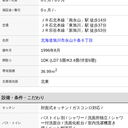
0ヶ月 / 0ヶ月
敷金 / 礼金
0ヶ月 / -
保証金 / 敷引
ＪＲ石北本線「南永山」駅 徒歩14分
ＪＲ石北本線「東旭川」駅 徒歩37分
交通
ＪＲ宗谷本線「新旭川」駅 徒歩53分
北海道旭川市永山十条６丁目
住所
1996年8月
築年月
1DK (LD7.5畳/K3.4畳/洋室6畳)
間取り
2
36.99ｍ
専有面積
北東
主要採光面
設備・条件・こだわり
対面式キッチン / ガスコンロ対応 /
キッチン
バストイレ別 / シャワー / 洗面所独立 / シャワ
ー付洗面台 / 洗面化粧台 / 室内洗濯機置き
バス・トイレ