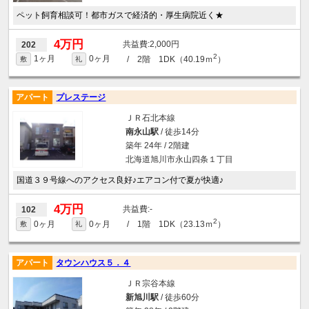
ペット飼育相談可！都市ガスで経済的・厚生病院近く★
4万円
2,000円
202
2
1ヶ月
0ヶ月
/ 2階 1DK（40.19ｍ
）
敷
礼
アパート
プレステージ
ＪＲ石北本線
南永山駅
/ 徒歩14分
築年 24年 / 2階建
北海道旭川市永山四条１丁目
国道３９号線へのアクセス良好♪エアコン付で夏が快適♪
4万円
-
102
2
0ヶ月
0ヶ月
/ 1階 1DK（23.13ｍ
）
敷
礼
アパート
タウンハウス５．４
ＪＲ宗谷本線
新旭川駅
/ 徒歩60分