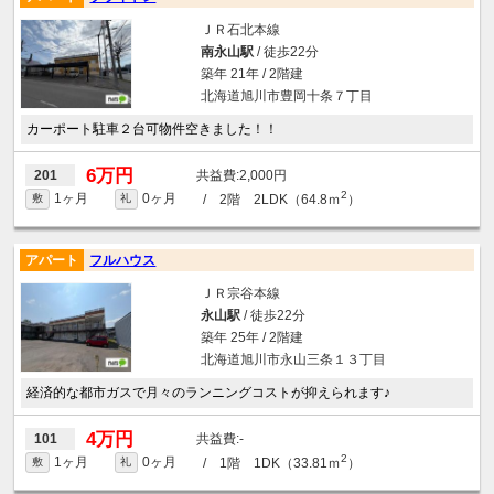
ＪＲ石北本線
南永山駅
/ 徒歩22分
築年 21年 / 2階建
北海道旭川市豊岡十条７丁目
カーポート駐車２台可物件空きました！！
6万円
2,000円
201
2
1ヶ月
0ヶ月
/ 2階 2LDK（64.8ｍ
）
敷
礼
アパート
フルハウス
ＪＲ宗谷本線
永山駅
/ 徒歩22分
築年 25年 / 2階建
北海道旭川市永山三条１３丁目
経済的な都市ガスで月々のランニングコストが抑えられます♪
4万円
-
101
2
1ヶ月
0ヶ月
/ 1階 1DK（33.81ｍ
）
敷
礼