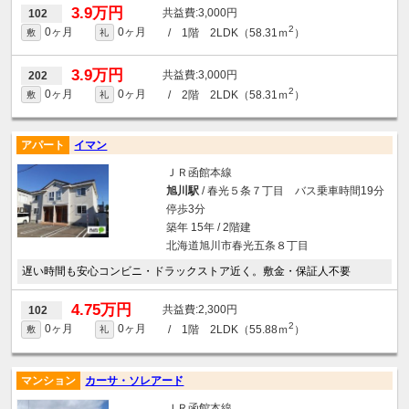
3.9万円
3,000円
102
2
0ヶ月
0ヶ月
/ 1階 2LDK（58.31ｍ
）
敷
礼
3.9万円
3,000円
202
2
0ヶ月
0ヶ月
/ 2階 2LDK（58.31ｍ
）
敷
礼
アパート
イマン
ＪＲ函館本線
旭川駅
/ 春光５条７丁目 バス乗車時間19分
停歩3分
築年 15年 / 2階建
北海道旭川市春光五条８丁目
遅い時間も安心コンビニ・ドラックストア近く。敷金・保証人不要
4.75万円
2,300円
102
2
0ヶ月
0ヶ月
/ 1階 2LDK（55.88ｍ
）
敷
礼
マンション
カーサ・ソレアード
ＪＲ函館本線