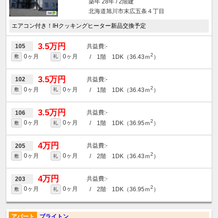
築年 28年 / 2階建
北海道旭川市末広五条４丁目
エアコン付き！IHクッキングヒーター新品交換予定
3.5万円
-
105
2
0ヶ月
0ヶ月
/ 1階 1DK（36.43ｍ
）
敷
礼
3.5万円
-
102
2
0ヶ月
0ヶ月
/ 1階 1DK（36.43ｍ
）
敷
礼
3.5万円
-
106
2
0ヶ月
0ヶ月
/ 1階 1DK（36.95ｍ
）
敷
礼
4万円
-
205
2
0ヶ月
0ヶ月
/ 2階 1DK（36.43ｍ
）
敷
礼
4万円
-
203
2
0ヶ月
0ヶ月
/ 2階 1DK（36.95ｍ
）
敷
礼
アパート
ブライトン