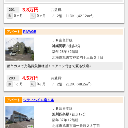
3.8万円
-
201
2
0ヶ月
0ヶ月
/ 2階 1LDK（42.12ｍ
）
敷
礼
アパート
RIVAGE
ＪＲ富良野線
神楽岡駅
/ 徒歩3分
築年 28年 / 2階建
北海道旭川市神楽岡十三条３丁目
都市ガスで光熱費負担軽減！エアコン付きで夏も快適♪
4.5万円
-
203
2
1ヶ月
0ヶ月
/ 2階 2LDK（48.2ｍ
）
敷
礼
アパート
シティハイム南１条
ＪＲ宗谷本線
旭川四条駅
/ 徒歩17分
築年 37年 / 2階建
北海道旭川市南一条通２３丁目