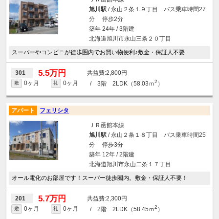
旭川駅
/ 永山２条１９丁目 バス乗車時間27
分 停歩2分
築年 24年 / 3階建
北海道旭川市永山三条２０丁目
スーパーやコンビニが徒歩圏内でお買い物便利♪敷金・保証人不要
5.5万円
2,800円
301
2
0ヶ月
0ヶ月
/ 3階 2LDK（58.03ｍ
）
敷
礼
アパート
フェリシタ
ＪＲ函館本線
旭川駅
/ 永山２条１８丁目 バス乗車時間25
分 停歩3分
築年 12年 / 2階建
北海道旭川市永山二条１７丁目
オール電化のお部屋です！スーパー徒歩圏内。敷金・保証人不要！
5.7万円
2,300円
201
2
0ヶ月
0ヶ月
/ 2階 2LDK（58.45ｍ
）
敷
礼