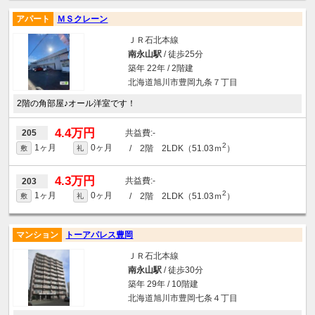
アパート
ＭＳクレーン
ＪＲ石北本線
南永山駅
/ 徒歩25分
築年 22年 / 2階建
北海道旭川市豊岡九条７丁目
2階の角部屋♪オール洋室です！
4.4万円
-
205
2
1ヶ月
0ヶ月
/ 2階 2LDK（51.03ｍ
）
敷
礼
4.3万円
-
203
2
1ヶ月
0ヶ月
/ 2階 2LDK（51.03ｍ
）
敷
礼
マンション
トーアパレス豊岡
ＪＲ石北本線
南永山駅
/ 徒歩30分
築年 29年 / 10階建
北海道旭川市豊岡七条４丁目