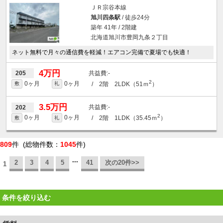
ＪＲ宗谷本線
旭川四条駅
/ 徒歩24分
築年 41年 / 2階建
北海道旭川市豊岡九条２丁目
ネット無料で月々の通信費を軽減！エアコン完備で夏場でも快適！
4万円
-
205
2
0ヶ月
0ヶ月
/ 2階 2LDK（51ｍ
）
敷
礼
3.5万円
-
202
2
0ヶ月
0ヶ月
/ 2階 1LDK（35.45ｍ
）
敷
礼
809
件 (総物件数：
1045
件)
...
2
3
4
5
41
次の20件>>
1
条件を絞り込む