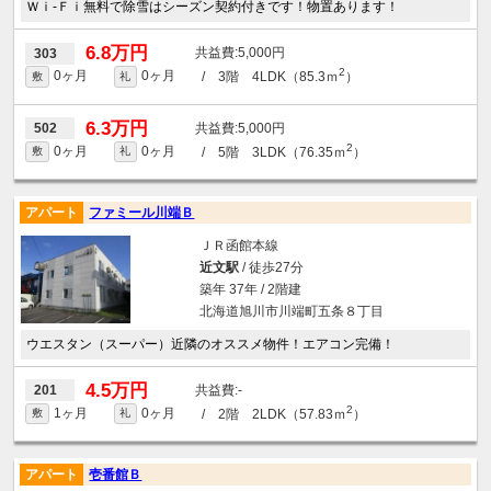
Ｗｉ-Ｆｉ無料で除雪はシーズン契約付きです！物置あります！
6.8万円
5,000円
303
2
0ヶ月
0ヶ月
/ 3階 4LDK（85.3ｍ
）
敷
礼
6.3万円
5,000円
502
2
0ヶ月
0ヶ月
/ 5階 3LDK（76.35ｍ
）
敷
礼
アパート
ファミール川端Ｂ
ＪＲ函館本線
近文駅
/ 徒歩27分
築年 37年 / 2階建
北海道旭川市川端町五条８丁目
ウエスタン（スーパー）近隣のオススメ物件！エアコン完備！
4.5万円
-
201
2
1ヶ月
0ヶ月
/ 2階 2LDK（57.83ｍ
）
敷
礼
アパート
壱番館Ｂ