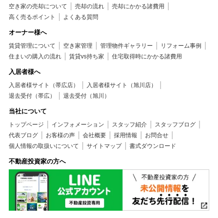
空き家の売却について
売却の流れ
売却にかかる諸費用
高く売るポイント
よくある質問
オーナー様へ
賃貸管理について
空き家管理
管理物件ギャラリー
リフォーム事例
住まいの購入の流れ
賃貸vs持ち家
住宅取得時にかかる諸費用
入居者様へ
入居者様サイト（帯広店）
入居者様サイト（旭川店）
退去受付（帯広）
退去受付（旭川）
当社について
トップページ
インフォメーション
スタッフ紹介
スタッフブログ
代表ブログ
お客様の声
会社概要
採用情報
お問合せ
個人情報の取扱いについて
サイトマップ
書式ダウンロード
不動産投資家の方へ