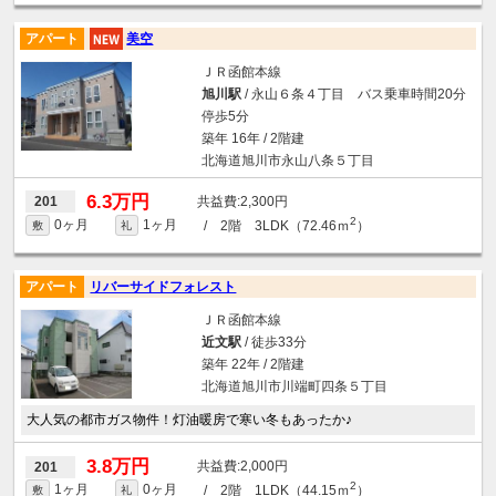
アパート
美空
ＪＲ函館本線
旭川駅
/ 永山６条４丁目 バス乗車時間20分
停歩5分
築年 16年 / 2階建
北海道旭川市永山八条５丁目
6.3万円
2,300円
201
2
0ヶ月
1ヶ月
/ 2階 3LDK（72.46ｍ
）
敷
礼
アパート
リバーサイドフォレスト
ＪＲ函館本線
近文駅
/ 徒歩33分
築年 22年 / 2階建
北海道旭川市川端町四条５丁目
大人気の都市ガス物件！灯油暖房で寒い冬もあったか♪
3.8万円
2,000円
201
2
1ヶ月
0ヶ月
/ 2階 1LDK（44.15ｍ
）
敷
礼