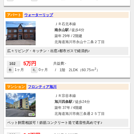
アパート
ウォーターリップ
ＪＲ石北本線
南永山駅
/ 徒歩4分
築年 29年 / 2階建
北海道旭川市永山十二条２丁目
広々リビング・キッチン・出窓♪都市ガスで経済的♪
5万円
-
102
2
1ヶ月
0ヶ月
/ 1階 2LDK（60.75ｍ
）
敷
礼
マンション
フロンティア旭川
ＪＲ宗谷本線
旭川四条駅
/ 徒歩24分
築年 37年 / 4階建
北海道旭川市南三条通２５丁目
ペット飼育相談可！鉄筋コンクリート造で遮音性高めです♪