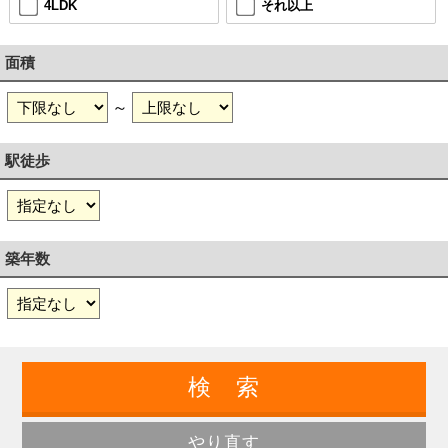
4LDK
それ以上
面積
～
駅徒歩
築年数