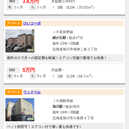
3.8万円
2,000円
303
2
1ヶ月
1ヶ月
/ 3階 3LDK（70.53ｍ
）
敷
礼
アパート
けいコーポ
ＪＲ富良野線
緑が丘駅
/ 徒歩27分
築年 23年 / 2階建
北海道旭川市旭神二条２丁目
都市ガスで月々の固定費を軽減！エアコン完備で夏場でも快適！
5万円
-
102
2
0ヶ月
0ヶ月
/ 1階 2LDK（56.7ｍ
）
敷
礼
アパート
ウッドベル
ＪＲ函館本線
旭川駅
/ 徒歩28分
築年 24年 / 3階建
北海道旭川市六条西４丁目
ペット飼育可！エアコン付で暑い夏も快適です♪