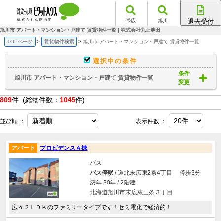
帯広
旭川
退去受付
帯広店
旭川市 アパート・マンション・戸建て 賃貸物件一覧 | 株式会社丸正池田
旭川店
TOPページ
賃貸物件検索
旭川市 アパート・マンション・戸建て 賃貸物件一覧
選択中の条件
条件
旭川市 アパート・マンション・戸建て 賃貸物件一覧
変更
809
件 (総物件数：
1045
件)
並び順 ：
表示件数 ：
アパート
プロビデンスＡ棟
バス
バス停駅
/ 道北末広東2条4丁目 停歩3分
築年 30年 / 2階建
北海道旭川市末広東三条３丁目
広々２ＬＤＫのファミリータイプです！セミ電化で経済的！