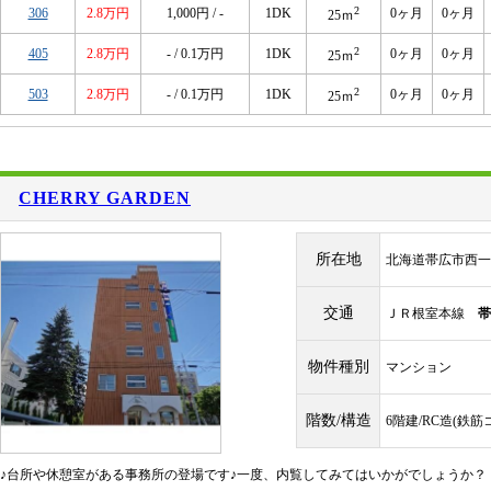
2
306
2.8万円
1,000円 / -
1DK
0ヶ月
0ヶ月
25ｍ
2
405
2.8万円
- / 0.1万円
1DK
0ヶ月
0ヶ月
25ｍ
2
503
2.8万円
- / 0.1万円
1DK
0ヶ月
0ヶ月
25ｍ
CHERRY GARDEN
所在地
北海道帯広市西一
交通
ＪＲ根室本線
帯
物件種別
マンション
階数/構造
6階建/RC造(鉄
♪台所や休憩室がある事務所の登場です♪一度、内覧してみてはいかがでしょうか？