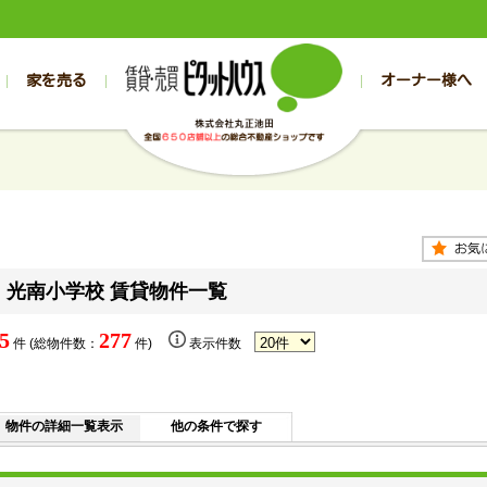
家を売る
オーナー様へ
売買
売買
売却実績一覧
空き家管理
スタッフブログ
売却のお問合せ
管理物件ギャラリー
売却のご相談
入居者様専用（帯広店）
お客様の声
不動産売却査定
リフォーム
入
帯広の売買物件一覧
旭川の売買物件一覧
帯広の1000万円以下
旭川の1000万円以下
帯広の賃貸物
旭川の賃貸物
帯広の新築一戸建て
旭川の新築一戸建て
帯広の1000万～2000万円
旭川の1000万～2000万円
帯広の賃貸ア
旭川の賃貸ア
帯広の中古一戸建て
旭川の中古一戸建て
帯広の2000万～3000万円
旭川の2000万～3000万円
帯広の賃貸マ
旭川の賃貸マ
帯広の土地
旭川の土地
帯広の3000万～4000万円
旭川の3000万～4000万円
帯広の賃貸一
旭川の賃貸一
光南小学校 賃貸物件一覧
帯広の中古マンション
旭川の中古マンション
帯広の4000万以上
旭川の4000万以上
帯広の賃貸事
旭川の賃貸事
5
277
件 (総物件数：
件)
表示件数
物件の詳細一覧表示
他の条件で探す