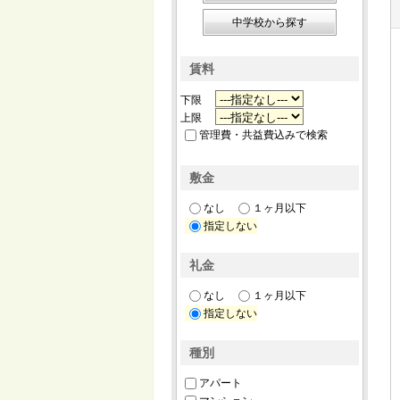
中学校から探す
賃料
下限
上限
管理費・共益費込みで検索
敷金
なし
１ヶ月以下
指定しない
礼金
なし
１ヶ月以下
指定しない
種別
アパート