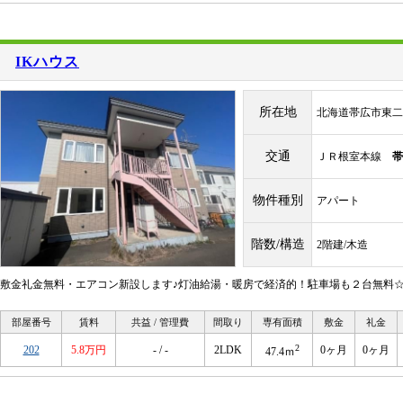
IKハウス
所在地
北海道帯広市東二
交通
ＪＲ根室本線
帯
物件種別
アパート
階数/構造
2階建/木造
敷金礼金無料・エアコン新設します♪灯油給湯・暖房で経済的！駐車場も２台無料☆
部屋番号
賃料
共益 / 管理費
間取り
専有面積
敷金
礼金
2
202
5.8万円
- / -
2LDK
0ヶ月
0ヶ月
47.4ｍ