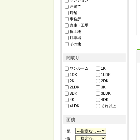
マンション
戸建て
店舗
事務所
倉庫・工場
貸土地
駐車場
その他
間取り
ワンルーム
1K
1DK
1LDK
2K
2DK
2LDK
3K
3DK
3LDK
4K
4DK
4LDK
それ以上
面積
下限
上限