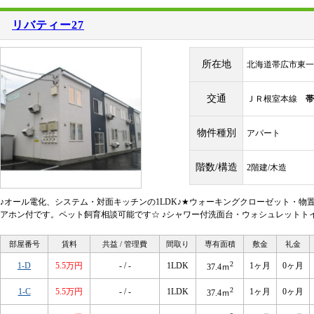
リバティー27
所在地
北海道帯広市東一
交通
ＪＲ根室本線
帯
物件種別
アパート
階数/構造
2階建/木造
♪オール電化、システム・対面キッチンの1LDK♪★ウォーキングクローゼット・物
アホン付です。ペット飼育相談可能です☆ ♪シャワー付洗面台・ウォシュレットト
部屋番号
賃料
共益 / 管理費
間取り
専有面積
敷金
礼金
2
1-D
5.5万円
- / -
1LDK
1ヶ月
0ヶ月
37.4ｍ
2
1-C
5.5万円
- / -
1LDK
1ヶ月
0ヶ月
37.4ｍ