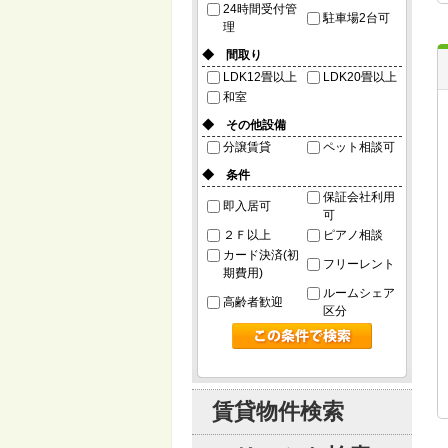
24時間受付管
駐車場2台可
理
◆ 間取り
LDK12畳以上
LDK20畳以上
和室
◆ その他設備
分譲賃貸
ペット相談可
◆ 条件
保証会社利用
即入居可
可
２Ｆ以上
ピアノ相談
カード決済(初
フリーレント
期費用)
ルームシェア
高齢者歓迎
区分
賃貸物件検索