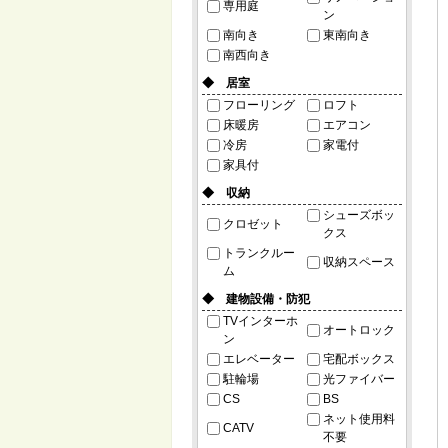
専用庭
ン
南向き
東南向き
南西向き
◆ 居室
フローリング
ロフト
床暖房
エアコン
冷房
家電付
家具付
◆ 収納
シューズボッ
クロゼット
クス
トランクルー
収納スペース
ム
◆ 建物設備・防犯
TVインターホ
オートロック
ン
エレベーター
宅配ボックス
駐輪場
光ファイバー
CS
BS
ネット使用料
CATV
不要