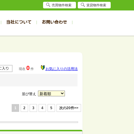
売買物件検索
賃貸物件検索
当社について
お問い合わせ
賃貸
賃貸
サイト
事例
居者様専用（旭川店）
会社概要
クイック売却査定
お問合せ
採用情報
退去受付
件一覧
件一覧
帯広の1R～1K
旭川の1R～1K
パート
パート
帯広の1DK～1LDK
旭川の1DK～1LDK
0
お気に入りの活用法
現在
件
ンション
ンション
帯広の2K～2LDK
旭川の2K～2LDK
戸建て
戸建て
帯広の3K～3LDK
旭川の3K～3LDK
務所
務所
帯広の4K以上
旭川の4K以上
並び替え
1
2
3
4
5
次の20件>>