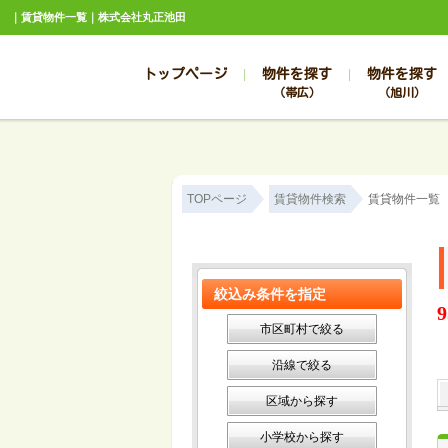
｜賃貸物件一覧｜株式会社丸正池田
トップページ
物件を探す
物件を探す
（帯広）
（旭川）
総合お問合せ
お知らせ
賃貸管理について
選ばれる理由
管理のお問合せ
スタッフ紹介
TOPページ
賃貸物件検索
賃貸物件一覧
絞込み条件を指定
9
市区町村で絞る
沿線で絞る
区域から探す
小学校から探す