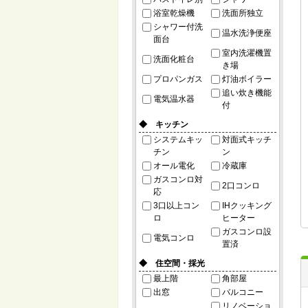
浴室乾燥機
洗面所独立
シャワー付洗
温水洗浄便座
面台
室内洗濯機置
洗面化粧台
き場
プロパンガス
灯油ボイラー
追い炊き機能
電気温水器
付
◆ キッチン
システムキッ
対面式キッチ
チン
ン
オール電化
冷蔵庫
ガスコンロ対
2口コンロ
応
3口以上コン
IHクッキング
ロ
ヒーター
ガスコンロ設
電気コンロ
置済
◆ 住空間・採光
最上階
角部屋
出窓
バルコニー
リノベーショ