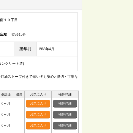
南１９丁目
広駅
徒歩15分
築年月
1988年4月
筋コンクリート造)
灯油ストーブ付きで寒い冬も安心♪ 親切・丁寧な
保証金
償却
お気に入り
物件詳細
0ヶ月
-
お気に入り
物件詳細
0ヶ月
-
お気に入り
物件詳細
0ヶ月
-
お気に入り
物件詳細