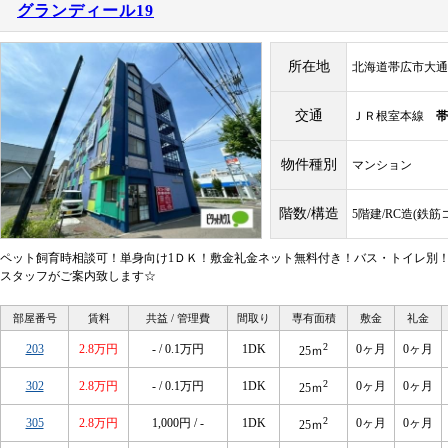
グランディール19
所在地
北海道帯広市大通
交通
ＪＲ根室本線
帯
物件種別
マンション
階数/構造
5階建/RC造(鉄
ペット飼育時相談可！単身向け1ＤＫ！敷金礼金ネット無料付き！バス・トイレ別！
スタッフがご案内致します☆
部屋番号
賃料
共益 / 管理費
間取り
専有面積
敷金
礼金
2
203
2.8万円
- / 0.1万円
1DK
0ヶ月
0ヶ月
25ｍ
2
302
2.8万円
- / 0.1万円
1DK
0ヶ月
0ヶ月
25ｍ
2
305
2.8万円
1,000円 / -
1DK
0ヶ月
0ヶ月
25ｍ