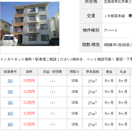
所在地
北海道帯広市東三
交通
ＪＲ根室本線
帯
物件種別
アパート
階数/構造
4階建/RC造(鉄
インターネット無料！駐車場ご相談ください♪南向き、ペット相談可能！ 親切・丁
部屋番号
賃料
共益 / 管理費
間取り
専有面積
敷金
礼金
2
301
2.9万円
- / -
1DK
0ヶ月
0ヶ月
27ｍ
2
302
3.2万円
- / -
1DK
0ヶ月
0ヶ月
27ｍ
2
302
3.2万円
- / -
1DK
0ヶ月
0ヶ月
27ｍ
2
403
3.2万円
- / -
1DK
0ヶ月
0ヶ月
27ｍ
2
403
3.2万円
- / -
1DK
0ヶ月
0ヶ月
27ｍ