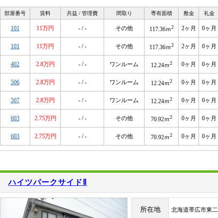
部屋番号
賃料
共益 / 管理費
間取り
専有面積
敷金
礼金
2
101
11万円
- / -
その他
2ヶ月
0ヶ月
117.36ｍ
2
101
11万円
- / -
その他
2ヶ月
0ヶ月
117.36ｍ
2
402
2.8万円
- / -
ワンルーム
0ヶ月
0ヶ月
12.24ｍ
2
506
2.8万円
- / -
ワンルーム
0ヶ月
0ヶ月
12.24ｍ
2
507
2.8万円
- / -
ワンルーム
0ヶ月
0ヶ月
12.24ｍ
2
603
2.75万円
- / -
その他
0ヶ月
0ヶ月
70.92ｍ
2
603
2.75万円
- / -
その他
0ヶ月
0ヶ月
70.92ｍ
ハイツパークサイドⅡ
所在地
北海道帯広市東二