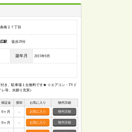
条南２７丁目
広駅
徒歩29分
築年月
2015年9月
置付き、駐車場１台無料です★ ☆エアコン・TVド
イレ等、水廻り充実♪
保証金
償却
お気に入り
物件詳細
0ヶ月
-
お気に入り
物件詳細
0ヶ月
-
お気に入り
物件詳細