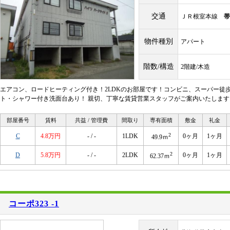
交通
ＪＲ根室本線
帯
物件種別
アパート
階数/構造
2階建/木造
エアコン、ロードヒーティング付き！2LDKのお部屋です！コンビニ、スーパー徒歩
ト・シャワー付き洗面台あり！ 親切、丁寧な賃貸営業スタッフがご案内いたします
部屋番号
賃料
共益 / 管理費
間取り
専有面積
敷金
礼金
2
C
4.8万円
- / -
1LDK
0ヶ月
1ヶ月
49.9ｍ
2
D
5.8万円
- / -
2LDK
0ヶ月
1ヶ月
62.37ｍ
コーポ323 -1