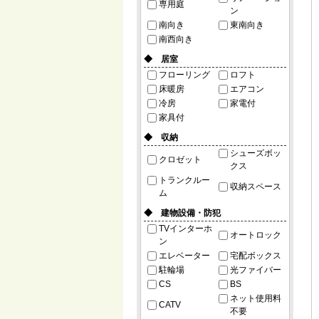
専用庭
ン
南向き
東南向き
南西向き
◆ 居室
フローリング
ロフト
床暖房
エアコン
冷房
家電付
家具付
◆ 収納
シューズボッ
クロゼット
クス
トランクルー
収納スペース
ム
◆ 建物設備・防犯
TVインターホ
オートロック
ン
エレベーター
宅配ボックス
駐輪場
光ファイバー
CS
BS
ネット使用料
CATV
不要