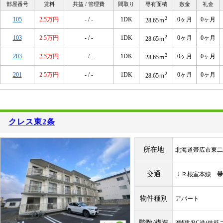
部屋番号
賃料
共益 / 管理費
間取り
専有面積
敷金
礼金
2
105
2.5万円
- / -
1DK
0ヶ月
0ヶ月
28.65ｍ
2
103
2.5万円
- / -
1DK
0ヶ月
0ヶ月
28.65ｍ
2
203
2.5万円
- / -
1DK
0ヶ月
0ヶ月
28.65ｍ
2
201
2.5万円
- / -
1DK
0ヶ月
0ヶ月
28.65ｍ
クレス東2条
所在地
北海道帯広市東二
交通
ＪＲ根室本線
帯
物件種別
アパート
階数/構造