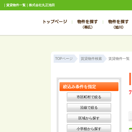
｜賃貸物件一覧｜株式会社丸正池田
トップページ
物件を探す
物件を探す
（帯広）
（旭川）
総合お問合せ
お知らせ
賃貸管理について
選ばれる理由
管理のお問合せ
スタッフ紹介
TOPページ
賃貸物件検索
賃貸物件一覧
絞込み条件を指定
7
市区町村で絞る
沿線で絞る
区域から探す
小学校から探す