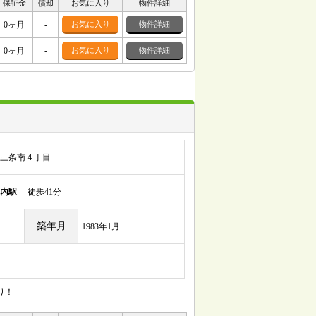
保証金
償却
お気に入り
物件詳細
0ヶ月
-
お気に入り
物件詳細
0ヶ月
-
お気に入り
物件詳細
三条南４丁目
内駅
徒歩41分
築年月
1983年1月
り！