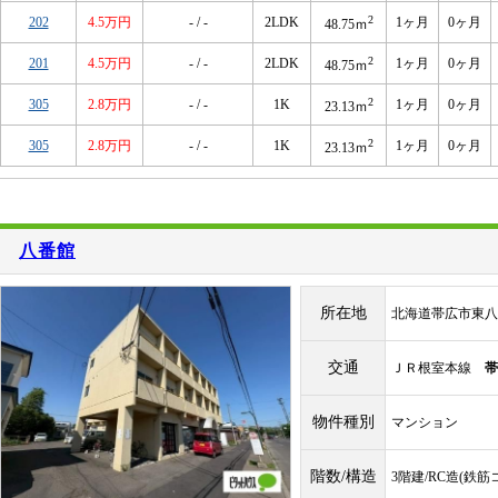
2
202
4.5万円
- / -
2LDK
1ヶ月
0ヶ月
48.75ｍ
2
201
4.5万円
- / -
2LDK
1ヶ月
0ヶ月
48.75ｍ
2
305
2.8万円
- / -
1K
1ヶ月
0ヶ月
23.13ｍ
2
305
2.8万円
- / -
1K
1ヶ月
0ヶ月
23.13ｍ
八番館
所在地
北海道帯広市東八
交通
ＪＲ根室本線
帯
物件種別
マンション
階数/構造
3階建/RC造(鉄