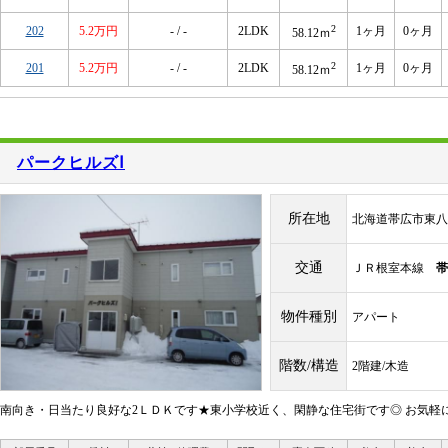
2
202
5.2万円
- / -
2LDK
1ヶ月
0ヶ月
58.12ｍ
2
201
5.2万円
- / -
2LDK
1ヶ月
0ヶ月
58.12ｍ
パークヒルズⅠ
所在地
北海道帯広市東八
交通
ＪＲ根室本線
帯
物件種別
アパート
階数/構造
2階建/木造
南向き・日当たり良好な2ＬＤＫです★東小学校近く、閑静な住宅街です◎ お気軽