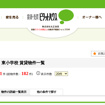
家を売る
オーナー様へ
売買
売買
売却実績一覧
空き家管理
スタッフブログ
売却のお問合せ
管理物件ギャラリー
売却のご相談
入居者様専用（帯広店）
お客様の声
不動産売却査定
リフォーム
入
帯広の売買物件一覧
旭川の売買物件一覧
帯広の1000万円以下
旭川の1000万円以下
帯広の賃貸物
旭川の賃貸物
帯広の新築一戸建て
旭川の新築一戸建て
帯広の1000万～2000万円
旭川の1000万～2000万円
帯広の賃貸ア
旭川の賃貸ア
帯広の中古一戸建て
旭川の中古一戸建て
帯広の2000万～3000万円
旭川の2000万～3000万円
帯広の賃貸マ
旭川の賃貸マ
帯広の土地
旭川の土地
帯広の3000万～4000万円
旭川の3000万～4000万円
帯広の賃貸一
旭川の賃貸一
東小学校 賃貸物件一覧
帯広の中古マンション
旭川の中古マンション
帯広の4000万以上
旭川の4000万以上
帯広の賃貸事
旭川の賃貸事
1
182
件 (総物件数：
件)
表示件数
物件の詳細一覧表示
他の条件で探す