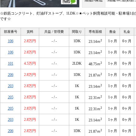
3階建/RC造(鉄
☆鉄筋コンクリート、灯油FFストーブ、1LDK☆★ペット飼育相談可能・駐車場1
です☆
部屋番号
賃料
共益 / 管理費
間取り
専有面積
敷金
礼金
2
106
2.8万円
- / -
1DK
1ヶ月
0ヶ月
23.14ｍ
2
106
2.8万円
- / -
1DK
1ヶ月
0ヶ月
23.14ｍ
2
101
4.5万円
- / -
2LDK
1ヶ月
0ヶ月
48.75ｍ
2
206
2.8万円
- / -
1DK
1ヶ月
0ヶ月
21.87ｍ
2
203
2.8万円
- / -
1K
1ヶ月
0ヶ月
23.14ｍ
2
205
2.8万円
- / -
1K
1ヶ月
0ヶ月
22.31ｍ
2
205
2.8万円
- / -
1K
1ヶ月
0ヶ月
22.31ｍ
2
203
2.8万円
- / -
1K
1ヶ月
0ヶ月
23.14ｍ
2
206
2.8万円
- / -
1DK
1ヶ月
0ヶ月
21.87ｍ