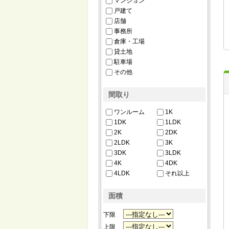
マンション
戸建て
店舗
事務所
倉庫・工場
貸土地
駐車場
その他
間取り
ワンルーム
1K
1DK
1LDK
2K
2DK
2LDK
3K
3DK
3LDK
4K
4DK
4LDK
それ以上
面積
下限
上限