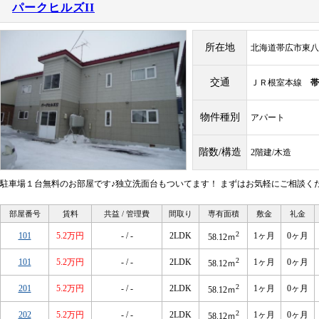
パークヒルズII
所在地
北海道帯広市東八
交通
ＪＲ根室本線
帯
物件種別
アパート
階数/構造
2階建/木造
駐車場１台無料のお部屋です♪独立洗面台もついてます！ まずはお気軽にご相談く
部屋番号
賃料
共益 / 管理費
間取り
専有面積
敷金
礼金
2
101
5.2万円
- / -
2LDK
1ヶ月
0ヶ月
58.12ｍ
2
101
5.2万円
- / -
2LDK
1ヶ月
0ヶ月
58.12ｍ
2
201
5.2万円
- / -
2LDK
1ヶ月
0ヶ月
58.12ｍ
2
202
5.2万円
- / -
2LDK
1ヶ月
0ヶ月
58.12ｍ