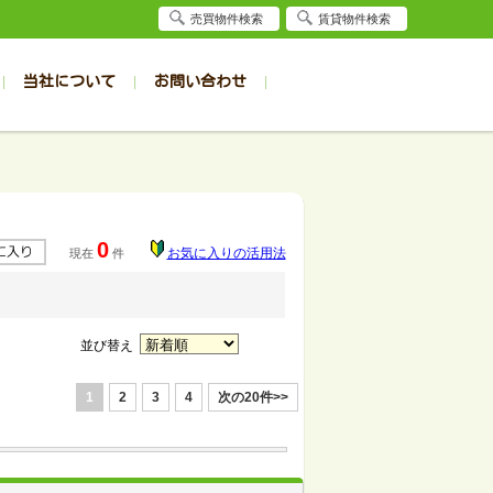
売買物件検索
賃貸物件検索
当社について
お問い合わせ
賃貸
賃貸
サイト
事例
居者様専用（旭川店）
会社概要
クイック売却査定
お問合せ
採用情報
退去受付
件一覧
件一覧
帯広の1R～1K
旭川の1R～1K
パート
パート
帯広の1DK～1LDK
旭川の1DK～1LDK
0
お気に入りの活用法
現在
件
ンション
ンション
帯広の2K～2LDK
旭川の2K～2LDK
戸建て
戸建て
帯広の3K～3LDK
旭川の3K～3LDK
務所
務所
帯広の4K以上
旭川の4K以上
並び替え
1
2
3
4
次の20件>>