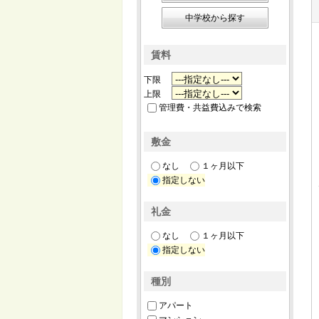
中学校から探す
賃料
下限
上限
管理費・共益費込みで検索
敷金
なし
１ヶ月以下
指定しない
礼金
なし
１ヶ月以下
指定しない
種別
アパート