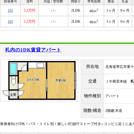
部屋番号
賃料
共益 / 管理費
間取り
専有面積
敷金
礼金
2
101
5.2万円
- / -
2LDK
1ヶ月
0ヶ月
40ｍ
2
101
5.2万円
- / -
2LDK
1ヶ月
0ヶ月
40ｍ
札内の1DK賃貸アパート
所在地
北海道帯広市東十
交通
ＪＲ根室本線
札
物件種別
アパート
階数/構造
2階建/木造
単身者向け1DK！バス・トイレ別！嬉しい灯油FFストーブ付き♪ コンビニ近くにあ