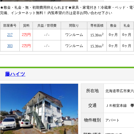
★敷金・礼金・無・初期費用抑えられます★家具・家電付き！冷蔵庫・ベッド・電
完備、インターネット無料！ 内覧希望の方は是非お問い合わせ下さい
部屋番号
賃料
共益 / 管理費
間取り
専有面積
敷金
礼金
2
217
2万円
- / -
ワンルーム
0ヶ月
0ヶ月
15.39ｍ
2
303
2万円
- / -
ワンルーム
0ヶ月
0ヶ月
15.39ｍ
藤ハイツ
所在地
北海道帯広市東六
交通
ＪＲ根室本線
帯
物件種別
アパート