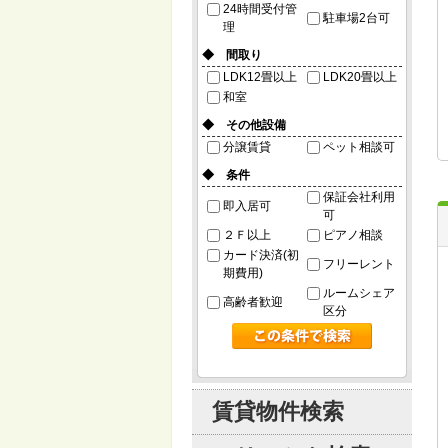
24時間受付管
駐車場2台可
理
◆ 間取り
LDK12畳以上
LDK20畳以上
和室
◆ その他設備
分譲賃貸
ペット相談可
◆ 条件
保証会社利用
即入居可
可
２Ｆ以上
ピアノ相談
カード決済(初
フリーレント
期費用)
ルームシェア
高齢者歓迎
区分
賃貸物件検索