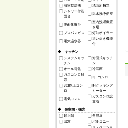
浴室乾燥機
洗面所独立
シャワー付洗
温水洗浄便座
面台
室内洗濯機置
洗面化粧台
き場
プロパンガス
灯油ボイラー
追い炊き機能
電気温水器
付
◆ キッチン
システムキッ
対面式キッチ
チン
ン
オール電化
冷蔵庫
ガスコンロ対
2口コンロ
応
3口以上コン
IHクッキング
ロ
ヒーター
ガスコンロ設
電気コンロ
置済
◆ 住空間・採光
最上階
角部屋
出窓
バルコニー
リノベーショ