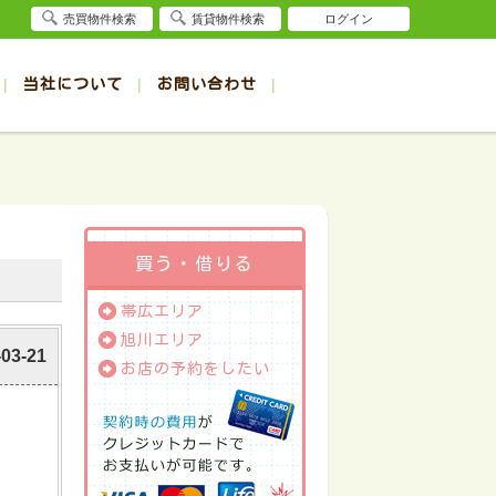
売買物件検索
賃貸物件検索
ログイン
当社について
お問い合わせ
賃貸
賃貸
サイト
事例
退去受付（帯広店）
会社概要
クイック売却査定
お問合せ
退去受付（旭川店）
採用情報
一覧
一覧
帯広の1R～1K賃貸
旭川の1R～1K賃貸
ート
ート
帯広の1DK～1LDK賃貸
旭川の1DK～1LDK賃貸
ション
ション
帯広の2K～2LDK賃貸
旭川の2K～2LDK賃貸
買う・借りる
建て
建て
帯広の3K～3LDK賃貸
旭川の3K～3LDK賃貸
帯広エリア
所
所
帯広の4K以上賃貸
旭川の4K以上賃貸
旭川エリア
-03-21
お店の予約をしたい