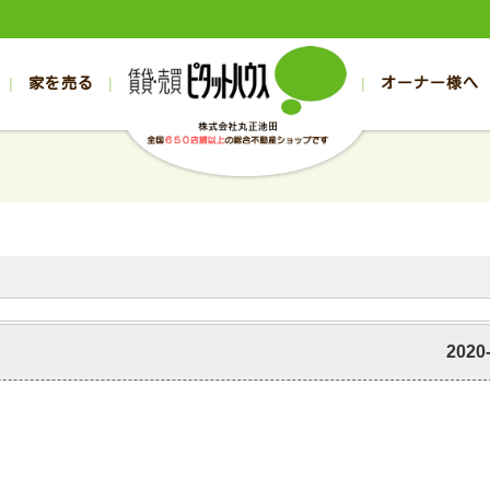
家を売る
オーナー様へ
売買
売買
売却実績一覧
空き家管理
スタッフブログ
売却のお問合せ
管理物件ギャラリー
売却のご相談
入居者様ページ
お客様の声
不動産売却査定
リフォーム
の売買物件一覧
の売買物件一覧
帯広の1000万円以下
旭川の1000万円以下
帯広の賃貸物件
旭川の賃貸物件
の新築一戸建て
の新築一戸建て
帯広の1000万～2000万円
旭川の1000万～2000万円
帯広の賃貸アパ
旭川の賃貸アパ
の中古一戸建て
の中古一戸建て
帯広の2000万～3000万円
旭川の2000万～3000万円
帯広の賃貸マン
旭川の賃貸マン
の土地
の土地
帯広の3000万～4000万円
旭川の3000万～4000万円
帯広の賃貸一戸
旭川の賃貸一戸
の中古マンション
の中古マンション
帯広の4000万以上
旭川の4000万以上
帯広の賃貸事務
旭川の賃貸事務
2020