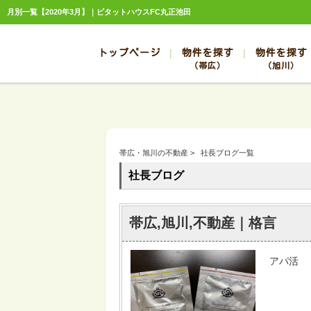
月別一覧【2020年3月】｜ピタットハウスFC丸正池田
トップページ
物件を探す
物件を探す
（帯広）
（旭川）
総合お問合せ
お知らせ
賃貸管理について
選ばれる理由
管理のお問合せ
スタッフ紹介
帯広
旭川
帯広
旭川
帯広・旭川の不動産
>
社長ブログ一覧
帯広
旭川
社長ブログ
帯広
旭川
帯広
旭川
帯広,旭川,不動産｜格言
アパ活