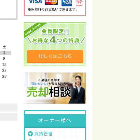
※保険料のお支払いは除きます。
土
1
8
15
22
29
オーナー様へ
賃貸管理