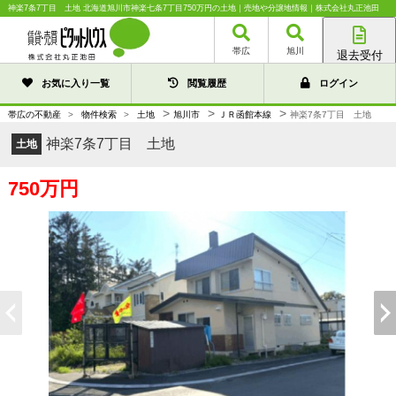
神楽7条7丁目 土地 北海道旭川市神楽七条7丁目750万円の土地｜売地や分譲地情報｜株式会社丸正池田
帯広
旭川
退去受付
帯広店
お気に入り一覧
閲覧履歴
ログイン
旭川店
>
>
>
帯広の不動産
>
物件検索
>
土地
旭川市
ＪＲ函館本線
神楽7条7丁目 土地
神楽7条7丁目 土地
土地
750万円