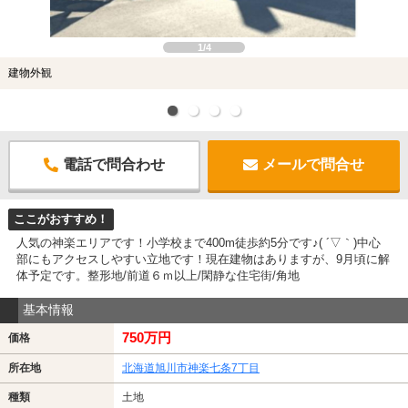
1/4
建物外観
電話で問合わせ
メールで問合せ
ここがおすすめ！
人気の神楽エリアです！小学校まで400m徒歩約5分です♪( ´▽｀)中心
部にもアクセスしやすい立地です！現在建物はありますが、9月頃に解
体予定です。整形地/前道６ｍ以上/閑静な住宅街/角地
基本情報
750万円
価格
所在地
北海道旭川市神楽七条7丁目
種類
土地