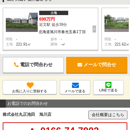
土地
699万円
近文駅 徒歩39分
北海道旭川市春光五条1丁目
-
-
-
間取
築年
間取
土地
221.91㎡
建物
-㎡
土地
221.62㎡
電話で問合わせ
メールで問合せ
LINEで送る
お気に入りに登録する
メールで送る
お電話でのお問合わせ
株式会社丸正池田 旭川店
会社概要はこちら