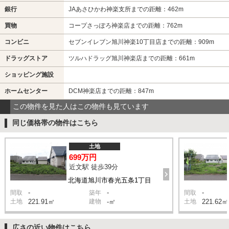
銀行
JAあさひかわ神楽支所までの距離：462m
買物
コープさっぽろ神楽店までの距離：762m
コンビニ
セブンイレブン旭川神楽10丁目店までの距離：909m
ドラッグストア
ツルハドラッグ旭川神楽店までの距離：661m
ショッピング施設
ホームセンター
DCM神楽店までの距離：847m
この物件を見た人はこの物件も見ています
同じ価格帯の物件はこちら
土地
699万円
近文駅 徒歩39分
北海道旭川市春光五条1丁目
-
-
-
間取
築年
間取
土地
221.91㎡
建物
-㎡
土地
221.62㎡
広さの近い物件はこちら