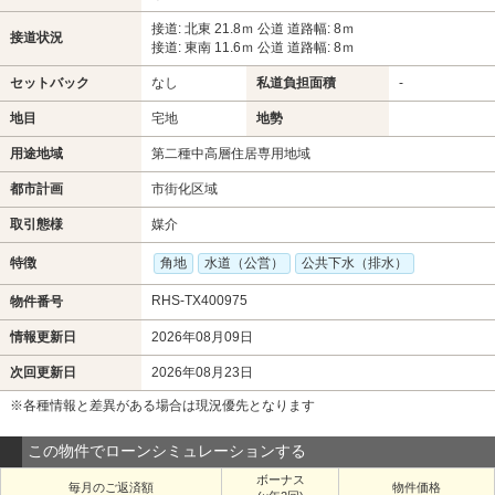
接道: 北東 21.8ｍ 公道 道路幅: 8ｍ
接道状況
接道: 東南 11.6ｍ 公道 道路幅: 8ｍ
セットバック
なし
私道負担面積
-
地目
宅地
地勢
用途地域
第二種中高層住居専用地域
都市計画
市街化区域
取引態様
媒介
特徴
角地
水道（公営）
公共下水（排水）
RHS-TX400975
物件番号
情報更新日
2026年08月09日
次回更新日
2026年08月23日
※各種情報と差異がある場合は現況優先となります
この物件でローンシミュレーションする
ボーナス
毎月のご返済額
物件価格