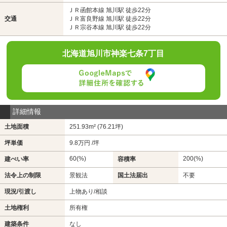
ＪＲ函館本線 旭川駅 徒歩22分
交通
ＪＲ富良野線 旭川駅 徒歩22分
ＪＲ宗谷本線 旭川駅 徒歩22分
北海道旭川市神楽七条7丁目
詳細情報
土地面積
251.93m² (76.21坪)
坪単価
9.8万円 /坪
60(%)
200(%)
建ぺい率
容積率
法令上の制限
景観法
国土法届出
不要
現況/引渡し
上物あり/相談
土地権利
所有権
建築条件
なし