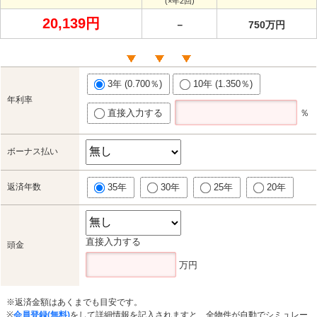
(×年2回)
20,139円
－
750万円
3年 (0.700％)
10年 (1.350％)
年利率
直接入力する
％
ボーナス払い
返済年数
35年
30年
25年
20年
直接入力する
頭金
万円
※返済金額はあくまでも目安です。
※
会員登録(無料)
をして詳細情報を記入されますと、全物件が自動でシミュレー