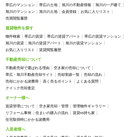
帯広のマンション
帯広の土地
旭川の不動産情報
旭川の一戸建て
旭川のマンション
旭川の土地
会員登録
お気に入りリスト
売買閲覧履歴
賃貸物件を探す
物件検索
帯広の賃貸
帯広の賃貸アパート
帯広の賃貸マンション
旭川の賃貸
旭川の賃貸アパート
旭川の賃貸マンション
お気に入りリスト
賃貸閲覧履歴
不動産売却について
不動産売却で選ばれる理由
空き家の売却について
帯広・旭川不動産売却サイト
売却実績一覧
売却の流れ
売却にかかる諸費用
高く売るポイント
よくある質問
クイック売却査定
オーナー様へ
賃貸管理について
空き家売却・管理
管理物件ギャラリー
リフォーム事例
住まいの購入の流れ
賃貸vs持ち家
住宅取得時にかかる諸費用
入居者様へ