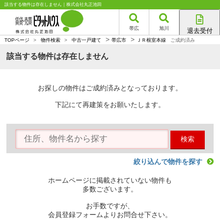
該当する物件は存在しません｜株式会社丸正池田
帯広
旭川
退去受付
>
>
帯広店
TOPページ
>
物件検索
>
中古一戸建て
帯広市
ＪＲ根室本線
ご成約済み
旭川店
該当する物件は存在しません
お探しの物件はご成約済みとなっております。
下記にて再建策をお願いたします。
検索
絞り込んで物件を探す
ホームページに掲載されていない物件も
多数ございます。
お手数ですが、
会員登録フォームよりお問合せ下さい。