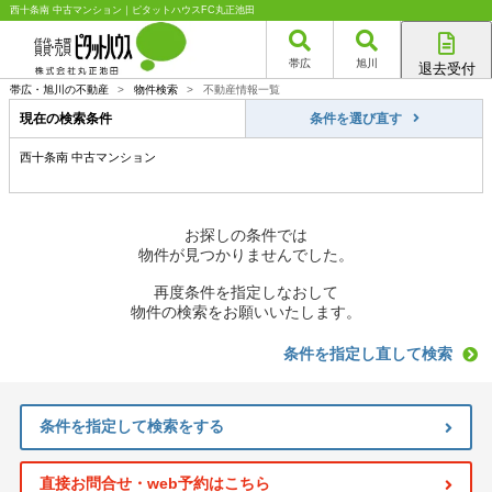
西十条南 中古マンション｜ピタットハウスFC丸正池田
帯広
旭川
退去受付
帯広店
帯広・旭川の不動産
>
物件検索
>
不動産情報一覧
旭川店
現在の検索条件
条件を選び直す
西十条南 中古マンション
お探しの条件では
物件が見つかりませんでした。
再度条件を指定しなおして
物件の検索をお願いいたします。
条件を指定し直して検索
条件を指定して検索をする
直接お問合せ・web予約はこちら