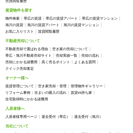
売買閲覧履歴
賃貸物件を探す
物件検索
帯広の賃貸
帯広の賃貸アパート
帯広の賃貸マンション
旭川の賃貸
旭川の賃貸アパート
旭川の賃貸マンション
お気に入りリスト
賃貸閲覧履歴
不動産売却について
不動産売却で選ばれる理由
空き家の売却について
帯広・旭川不動産売却サイト
売却実績一覧
売却の流れ
売却にかかる諸費用
高く売るポイント
よくある質問
クイック売却査定
オーナー様へ
賃貸管理について
空き家売却・管理
管理物件ギャラリー
リフォーム事例
住まいの購入の流れ
賃貸vs持ち家
住宅取得時にかかる諸費用
入居者様へ
入居者様専用ページ
退去受付（帯広）
退去受付（旭川）
当社について