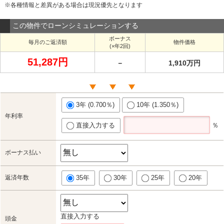
※各種情報と差異がある場合は現況優先となります
この物件でローンシミュレーションする
ボーナス
毎月のご返済額
物件価格
(×年2回)
51,287円
－
1,910万円
3年 (0.700％)
10年 (1.350％)
年利率
直接入力する
％
ボーナス払い
返済年数
35年
30年
25年
20年
直接入力する
頭金