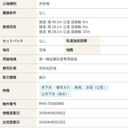
土地権利
所有権
建築条件
なし
接道: 南 45.3ｍ 公道 道路幅: 8ｍ
接道状況
接道: 西 18.1ｍ 公道 道路幅: 8ｍ
接道: 東 18.1ｍ 公道 道路幅: 15ｍ
セットバック
なし
私道負担面積
-
地目
宅地
地勢
用途地域
第一種低層住居専用地域
都市計画
市街化区域
取引態様
媒介
本下水
都市ガス
角地
水道（公営）
特徴
公共下水（排水）
RHS-TX400960
物件番号
情報更新日
2026年08月06日
次回更新日
2026年08月20日