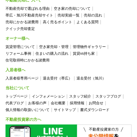
不動産売却について
不動産売却で選ばれる理由
空き家の売却について
帯広・旭川不動産売却サイト
売却実績一覧
売却の流れ
売却にかかる諸費用
高く売るポイント
よくある質問
クイック売却査定
オーナー様へ
賃貸管理について
空き家売却・管理
管理物件ギャラリー
リフォーム事例
住まいの購入の流れ
賃貸vs持ち家
住宅取得時にかかる諸費用
入居者様へ
入居者様専用ページ
退去受付（帯広）
退去受付（旭川）
当社について
トップページ
インフォメーション
スタッフ紹介
スタッフブログ
代表ブログ
お客様の声
会社概要
採用情報
お問合せ
個人情報の取扱いについて
サイトマップ
書式ダウンロード
不動産投資家の方へ