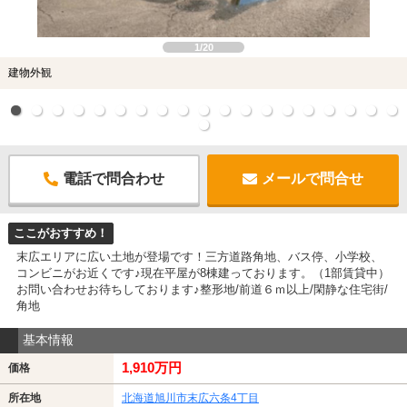
1/20
建物外観
電話で問合わせ
メールで問合せ
ここがおすすめ！
末広エリアに広い土地が登場です！三方道路角地、バス停、小学校、
コンビニがお近くです♪現在平屋が8棟建っております。（1部賃貸中）
お問い合わせお待ちしております♪整形地/前道６ｍ以上/閑静な住宅街/
角地
基本情報
1,910万円
価格
所在地
北海道旭川市末広六条4丁目