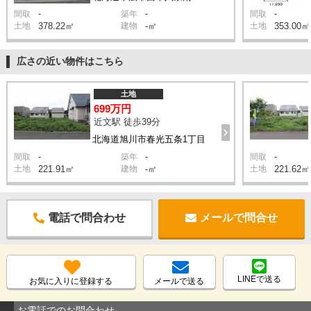
-
-
-
間取
築年
間取
土地
378.22㎡
建物
-㎡
土地
353.00㎡
広さの近い物件はこちら
土地
699万円
近文駅 徒歩39分
北海道旭川市春光五条1丁目
-
-
-
間取
築年
間取
土地
221.91㎡
建物
-㎡
土地
221.62㎡
電話で問合わせ
メールで問合せ
LINEで送る
お気に入りに登録する
メールで送る
お電話でのお問合わせ