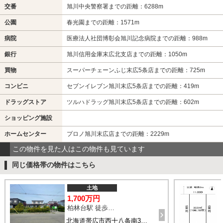
交番
旭川中央警察署までの距離：6288m
公園
春光園までの距離：1571m
病院
医療法人社団博彰会旭川記念病院までの距離：988m
銀行
旭川信用金庫末広北支店までの距離：1050m
買物
スーパーチェーンふじ末広5条店までの距離：725m
コンビニ
セブンイレブン旭川末広5条店までの距離：419m
ドラッグストア
ツルハドラッグ旭川末広5条店までの距離：602m
ショッピング施設
ホームセンター
プロノ旭川末広店までの距離：2229m
この物件を見た人はこの物件も見ています
同じ価格帯の物件はこちら
土地
1,700万円
柏林台駅 徒歩22分
北海道帯広市西十八条南3丁目