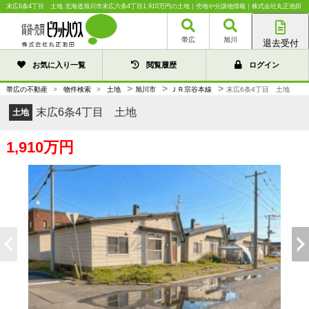
末広6条4丁目 土地 北海道旭川市末広六条4丁目1,910万円の土地｜売地や分譲地情報｜株式会社丸正池田
帯広
旭川
退去受付
帯広店
お気に入り一覧
閲覧履歴
ログイン
旭川店
>
>
>
帯広の不動産
>
物件検索
>
土地
旭川市
ＪＲ宗谷本線
末広6条4丁目 土地
末広6条4丁目 土地
土地
1,910万円