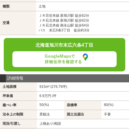
種類
土地
ＪＲ宗谷本線 新旭川駅 徒歩62分
ＪＲ石北本線 新旭川駅 徒歩62分
交通
ＪＲ石北本線 南永山駅 徒歩64分
バス 末広6条3丁目 徒歩約3分
北海道旭川市末広六条4丁目
詳細情報
土地面積
915m² (276.79坪)
坪単価
6.9万円 /坪
50(%)
80(%)
建ぺい率
容積率
法令上の制限
景観法
国土法届出
不要
現況/引渡し
上物あり/相談