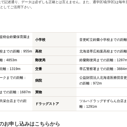
上で記述通り、データは必ずしも正確とは言えません。また、通学区域(学区)は毎年
としてご活用下さい。
提樹会鈴蘭保育園ま
小学校
音更町立鈴蘭小学校までの距離：
校までの距離：955m
高校
北海道帯広柏葉高校までの距離：
：4853m
郵便局
鈴蘭郵便局までの距離：1287
離：1319m
交番
帯広警察署までの距離：3884
ークまでの距離：
公益財団法人北海道医療団音更
病院
の距離：972m
での距離：1687m
買物
共栄台店までの距
ツルハドラッグすずらん台店ま
ドラッグストア
離：1291m
のお申し込みはこちらから