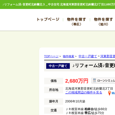
トップページ
物件を探す
物件を探す
（帯広）
（旭川）
総合お問合せ
お知らせ
賃貸管理について
選ばれる理由
管理のお問合せ
スタッフ紹介
帯広
旭川
帯広
旭川
中古一戸建て
>
河東郡音
TOPページ
>
物件検索
>
帯広
旭川
♪リフォーム済♪音
中古一戸建て
帯広
旭川
帯広
旭川
2,680万円
価格
北海道河東郡音更町北鈴蘭北3丁目
所在地
この地域周辺の物件を見る
M
築年月
2006年10月築
ＪＲ根室本線
柏林台
/徒歩66分
交通
ＪＲ根室本線
帯広
/徒歩75分