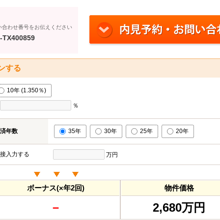
い合わせ番号をお伝えください
-TX400859
ンする
10年 (1.350％)
％
済年数
35年
30年
25年
20年
接入力する
万円
ボーナス(×年2回)
物件価格
－
2,680万円