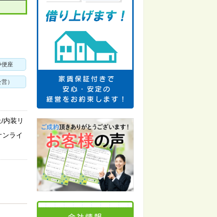
浄便座
公営）
/内装リ
オンライ
会社情報