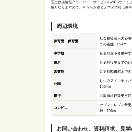
国土数値情報ダウンロードサービスのWEBサイト
象となりますので、そちらを踏まえ学区情報は参考
周辺環境
社会福祉法人大谷菩
保育園・保育園
での距離：694m
中学校
音更町立下音更中学
役所
音更町役場までの距離
図書館
音更町図書館までの距
むつみアメニティパ
公園
1564m
銀行
北海道銀行音更支店ま
セブンイレブン音更
コンビニ
離：706m
お問い合わせ、資料請求、見学