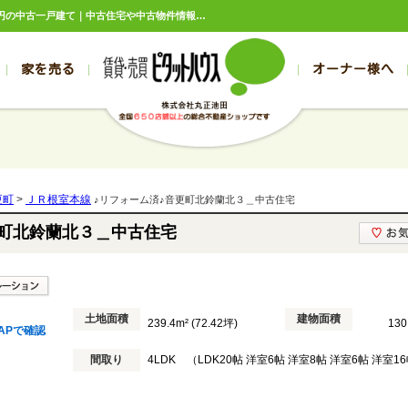
♪リフォーム済♪音更町北鈴蘭北３＿中古住宅 北海道河東郡音更町北鈴蘭北3丁目2,680万円の中古一戸建て｜中古住宅や中古物件情報｜ピタットハウスFC丸正池田
家を売る
オーナー様へ
売買
売買
売却実績一覧
空き家管理
スタッフブログ
売却のお問合せ
管理物件ギャラリー
売却のご相談
入居者様ページ
お客様の声
不動産売却査定
リフォーム
の売買物件一覧
の売買物件一覧
帯広の1000万円以下
旭川の1000万円以下
帯広の賃貸物件
旭川の賃貸物件
の新築一戸建て
の新築一戸建て
帯広の1000万～2000万円
旭川の1000万～2000万円
帯広の賃貸アパ
旭川の賃貸アパ
更町
>
ＪＲ根室本線
♪リフォーム済♪音更町北鈴蘭北３＿中古住宅
の中古一戸建て
の中古一戸建て
帯広の2000万～3000万円
旭川の2000万～3000万円
帯広の賃貸マン
旭川の賃貸マン
更町北鈴蘭北３＿中古住宅
の土地
の土地
帯広の3000万～4000万円
旭川の3000万～4000万円
帯広の賃貸一戸
旭川の賃貸一戸
の中古マンション
の中古マンション
帯広の4000万以上
旭川の4000万以上
帯広の賃貸事務
旭川の賃貸事務
土地面積
建物面積
239.4m² (72.42坪)
130
APで確認
間取り
4LDK （LDK20帖 洋室6帖 洋室8帖 洋室6帖 洋室1