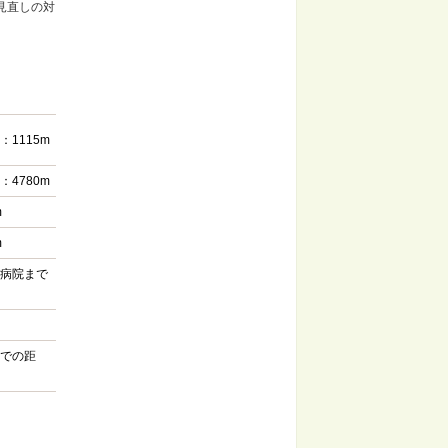
見直しの対
1115m
4780m
m
m
病院まで
での距