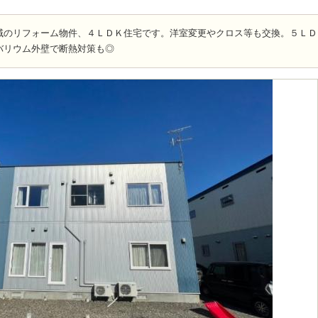
域のリフォーム物件、４ＬＤＫ住宅です。洋室変更やクロス等も交換。５ＬＤ
バリウム外壁で断熱対策も◎