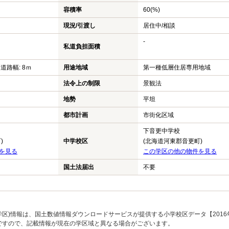
容積率
60(%)
現況/引渡し
居住中/相談
-
私道負担面積
 道路幅: 8ｍ
用途地域
第一種低層住居専用地域
法令上の制限
景観法
地勢
平坦
都市計画
市街化区域
下音更中学校
)
中学校区
(北海道河東郡音更町)
を見る
この学区の他の物件を見る
国土法届出
不要
区)情報は、国土数値情報ダウンロードサービスが提供する小学校区データ【2016
のですので、記載情報が現在の学区域と異なる場合がございます。