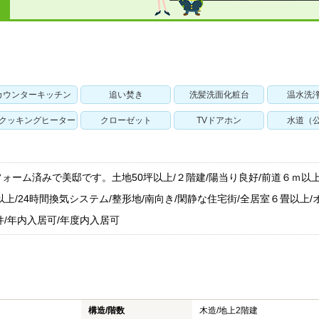
カウンターキッチン
追い焚き
洗髪洗面化粧台
温水洗
Hクッキングヒーター
クローゼット
TVドアホン
水道（
ォーム済みで美邸です。土地50坪以上/２階建/陽当り良好/前道６ｍ以上
上/24時間換気システム/整形地/南向き/閑静な住宅街/全居室６畳以上/
件/年内入居可/年度内入居可
構造/階数
木造/
地上2階建