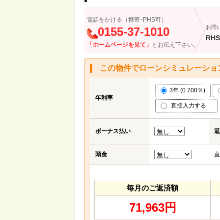
電話をかける（携帯･PHS可）
お問
0155-37-1010
RHS
「ホームページを見て」
とお伝え下さい。
この物件でローンシミュレーショ
3年 (0.700％)
年利率
直接入力する
ボーナス払い
返
頭金
直
毎月のご返済額
71,963円