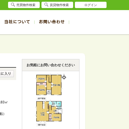
売買物件検索
賃貸物件検索
ログイン
当社について
お問い合わせ
賃貸
賃貸
サイト
事例
退去受付（帯広店）
会社概要
クイック売却査定
お問合せ
退去受付（旭川店）
採用情報
一覧
一覧
帯広の1R～1K賃貸
旭川の1R～1K賃貸
ート
ート
帯広の1DK～1LDK賃貸
旭川の1DK～1LDK賃貸
お気軽にお問い合わせください
ション
ション
帯広の2K～2LDK賃貸
旭川の2K～2LDK賃貸
建て
建て
帯広の3K～3LDK賃貸
旭川の3K～3LDK賃貸
所
所
帯広の4K以上賃貸
旭川の4K以上賃貸
.83㎡
6帖）