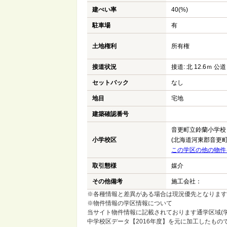
建ぺい率
40(%)
駐車場
有
土地権利
所有権
接道状況
接道: 北 12.6ｍ 公道
セットバック
なし
地目
宅地
建築確認番号
音更町立鈴蘭小学校
小学校区
(北海道河東郡音更町
この学区の他の物件
取引態様
媒介
その他備考
施工会社：
※各種情報と差異がある場合は現況優先となります
※物件情報の学区情報について
当サイト物件情報に記載されております通学区域(学
中学校区データ【2016年度】を元に加工したも