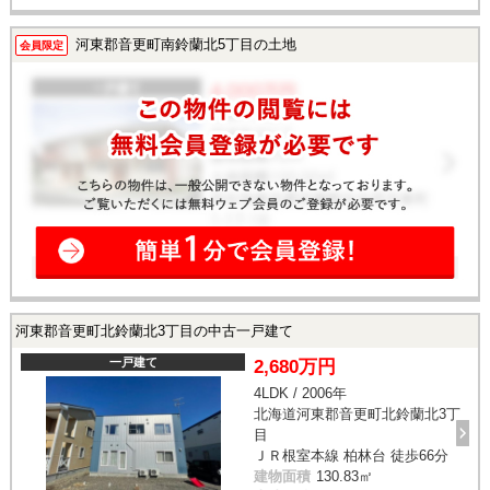
河東郡音更町南鈴蘭北5丁目の土地
会員限定
河東郡音更町北鈴蘭北3丁目の中古一戸建て
一戸建て
2,680万円
4LDK / 2006年
北海道河東郡音更町北鈴蘭北3丁
目
ＪＲ根室本線 柏林台 徒歩66分
建物面積
130.83㎡