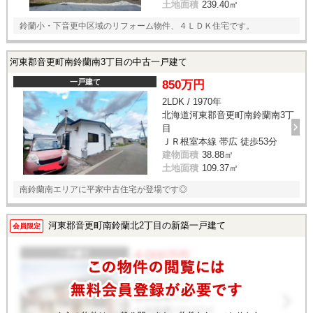
土地面積
239.40㎡
鈴蘭小・下音更中区域のリフォーム物件、４ＬＤＫ住宅です。
河東郡音更町南鈴蘭南3丁目の中古一戸建て
一戸建て
850万円
2LDK / 1970年
北海道河東郡音更町南鈴蘭南3丁
目
ＪＲ根室本線 帯広 徒歩53分
建物面積
38.88㎡
土地面積
109.37㎡
南鈴蘭南エリアに平家中古住宅が登場です◎
河東郡音更町南鈴蘭北2丁目の新築一戸建て
会員限定