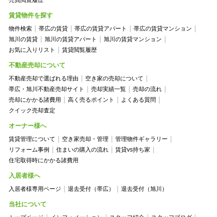
売買閲覧履歴
賃貸物件を探す
物件検索
帯広の賃貸
帯広の賃貸アパート
帯広の賃貸マンション
旭川の賃貸
旭川の賃貸アパート
旭川の賃貸マンション
お気に入りリスト
賃貸閲覧履歴
不動産売却について
不動産売却で選ばれる理由
空き家の売却について
帯広・旭川不動産売却サイト
売却実績一覧
売却の流れ
売却にかかる諸費用
高く売るポイント
よくある質問
クイック売却査定
オーナー様へ
賃貸管理について
空き家売却・管理
管理物件ギャラリー
リフォーム事例
住まいの購入の流れ
賃貸vs持ち家
住宅取得時にかかる諸費用
入居者様へ
入居者様専用ページ
退去受付（帯広）
退去受付（旭川）
当社について