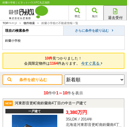
鈴蘭小学校｜ピタットハウスFC丸正池田
帯広
旭川
退去受付
帯広店
TOPページ
>
物件検索
>
鈴蘭小学校の不動産情報一覧
旭川店
現在の検索条件
さらに条件を絞り込む
鈴蘭小学校
10件
見つかりました！
会員限定物件は
1164
件あります。
今すぐ見る
条件を絞り込む
10
1～10
件中
件を表示
河東郡音更町南鈴蘭南4丁目の中古一戸建て
NEW
一戸建て
3,380万円
3SLDK / 2014年
北海道河東郡音更町南鈴蘭南4丁