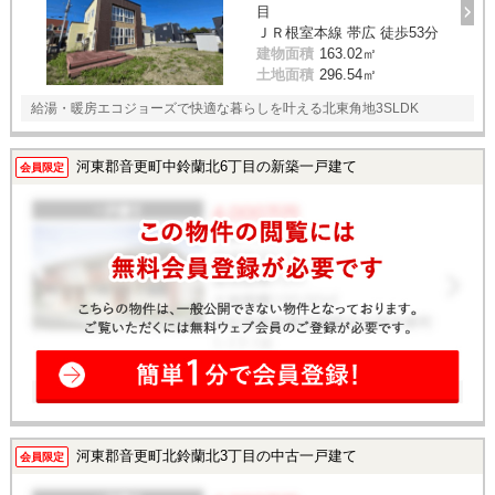
目
ＪＲ根室本線 帯広 徒歩53分
建物面積
163.02㎡
土地面積
296.54㎡
給湯・暖房エコジョーズで快適な暮らしを叶える北東角地3SLDK
河東郡音更町中鈴蘭北6丁目の新築一戸建て
会員限定
河東郡音更町北鈴蘭北3丁目の中古一戸建て
会員限定