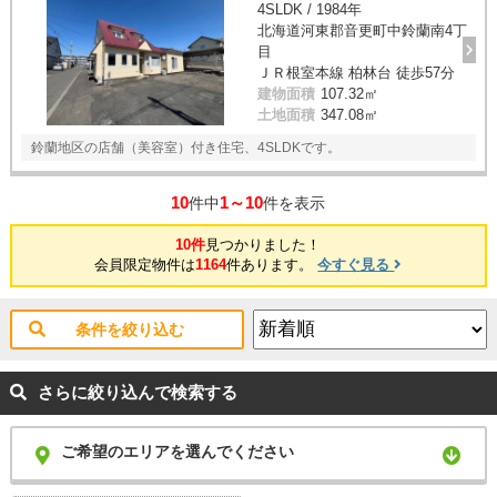
4SLDK / 1984年
北海道河東郡音更町中鈴蘭南4丁
目
ＪＲ根室本線 柏林台 徒歩57分
建物面積
107.32㎡
土地面積
347.08㎡
鈴蘭地区の店舗（美容室）付き住宅、4SLDKです。
10
1～10
件中
件を表示
10件
見つかりました！
会員限定物件は
1164
件あります。
今すぐ見る
条件を絞り込む
さらに絞り込んで検索する
ご希望のエリアを選んでください