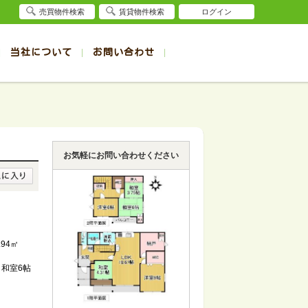
売買物件検索
賃貸物件検索
ログイン
当社について
お問い合わせ
賃貸
賃貸
サイト
事例
退去受付（帯広店）
会社概要
クイック売却査定
お問合せ
退去受付（旭川店）
採用情報
一覧
一覧
帯広の1R～1K賃貸
旭川の1R～1K賃貸
ート
ート
帯広の1DK～1LDK賃貸
旭川の1DK～1LDK賃貸
お気軽にお問い合わせください
ション
ション
帯広の2K～2LDK賃貸
旭川の2K～2LDK賃貸
建て
建て
帯広の3K～3LDK賃貸
旭川の3K～3LDK賃貸
所
所
帯広の4K以上賃貸
旭川の4K以上賃貸
.94㎡
帖 和室6帖