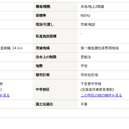
構造/階数
木造/
地上2階建
容積率
60(%)
現況/引渡し
空家/相談
-
私道負担面積
 道路幅: 14.1ｍ
用途地域
第一種低層住居専用地域
法令上の制限
景観法
地勢
平坦
都市計画
市街化区域
校
下音更中学校
)
中学校区
(北海道河東郡音更町)
を見る
この学区の他の物件を見る
国土法届出
不要