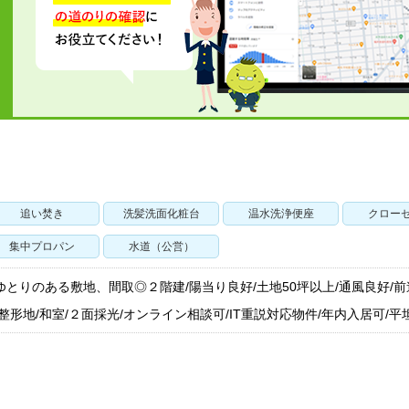
追い焚き
洗髪洗面化粧台
温水洗浄便座
クロー
集中プロパン
水道（公営）
ゆとりのある敷地、間取◎２階建/陽当り良好/土地50坪以上/通風良好/
整形地/和室/２面採光/オンライン相談可/IT重説対応物件/年内入居可/平