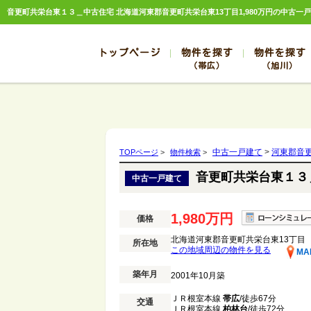
トップページ
物件を探す
物件を探す
（帯広）
（旭川）
総合お問合せ
お知らせ
賃貸管理について
選ばれる理由
管理のお問合せ
スタッフ紹介
帯広
旭川
帯広
旭川
中古一戸建て
>
河東郡音
TOPページ
>
物件検索
>
帯広
旭川
音更町共栄台東１３
中古一戸建て
帯広
旭川
帯広
旭川
1,980万円
価格
北海道河東郡音更町共栄台東13丁目
所在地
この地域周辺の物件を見る
MA
築年月
2001年10月築
ＪＲ根室本線
帯広
/徒歩67分
交通
ＪＲ根室本線
柏林台
/徒歩72分