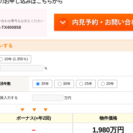
のお申し込みはこちらから
い合わせ番号をお伝えください
-TX400858
ンする
10年 (1.350％)
％
済年数
35年
30年
25年
20年
接入力する
万円
ボーナス(×年2回)
物件価格
－
1,980万円