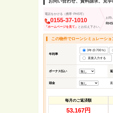
お問い合わせ、資料請求、見学
電話をかける（携帯･PHS可）
お問
0155-37-1010
RHS
「ホームページを見て」
とお伝え下さい。
この物件でローンシミュレーショ
3年 (0.700％)
年利率
直接入力する
ボーナス払い
返
頭金
直
毎月のご返済額
53,167円