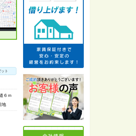
ゼット
前道６ｍ
坦地
会社情報