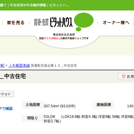
音更町共栄台東１３＿中古住宅 北海道河東郡音更町共栄台東13丁目1,980万円の中古一戸建て｜中古住宅や中古物件情報｜ピタットハウスFC丸正池田
家を売る
オーナー様へ
売買
売買
売却実績一覧
空き家管理
スタッフブログ
売却のお問合せ
管理物件ギャラリー
売却のご相談
入居者様ページ
お客様の声
不動産売却査定
リフォーム
の売買物件一覧
の売買物件一覧
帯広の1000万円以下
旭川の1000万円以下
帯広の賃貸物件
旭川の賃貸物件
の新築一戸建て
の新築一戸建て
帯広の1000万～2000万円
旭川の1000万～2000万円
帯広の賃貸アパ
旭川の賃貸アパ
更町
>
ＪＲ根室本線
音更町共栄台東１３＿中古住宅
の中古一戸建て
の中古一戸建て
帯広の2000万～3000万円
旭川の2000万～3000万円
帯広の賃貸マン
旭川の賃貸マン
＿中古住宅
の土地
の土地
帯広の3000万～4000万円
旭川の3000万～4000万円
帯広の賃貸一戸
旭川の賃貸一戸
の中古マンション
の中古マンション
帯広の4000万以上
旭川の4000万以上
帯広の賃貸事務
旭川の賃貸事務
土地面積
建物面積
307.54m² (93.03坪)
140
Pで確認
5SLDK （LDK18.6帖 和室4.3帖 洋室9帖 S6帖 洋室6
間取り
和室3.7帖）