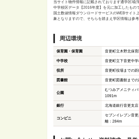
当サイト物件情報に記載されております通学区域(学
中学校区データ【2016年度】を元に加工したも
国土数値情報ダウンロードサービスのWEBサイト
象となりますので、そちらを踏まえ学区情報は参考
周辺環境
保育園・保育園
音更町立木野北保育
中学校
音更町立下音更中学
役所
音更町役場までの距離
図書館
音更町図書館までの距
むつみアメニティパ
公園
1091m
銀行
北海道銀行音更支店ま
セブンイレブン音更
コンビニ
離：284m