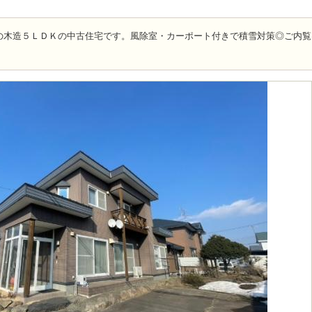
の木造５ＬＤＫの中古住宅です。風除室・カーポート付きで積雪対策◎ご内覧
。