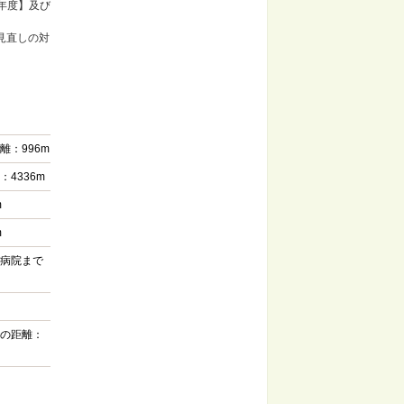
年度】及び
見直しの対
：996m
4336m
m
m
病院まで
の距離：