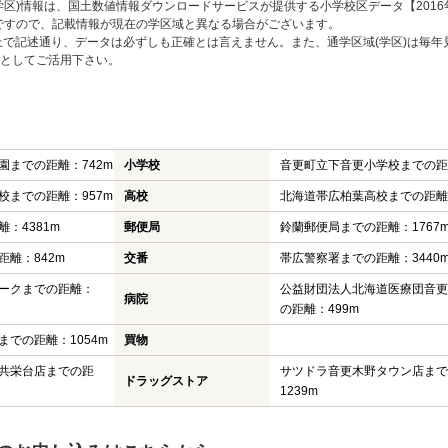
区)情報は、国土数値情報ダウンロードサービスが提供する小学校区データ【2016
のですので、記載情報が現在の学区域と異なる場合がございます。
上で記述通り、データは必ずしも正確とは言えません。また、通学区域(学区)は毎年
としてご活用下さい。
園までの距離：742m
小学校
音更町立下音更小学校までの距離
校までの距離：957m
高校
北海道帯広柏葉高校までの距離：
：4381m
郵便局
鈴蘭郵便局までの距離：1767
離：842m
交番
帯広警察署までの距離：3440
ークまでの距離：
公益財団法人北海道医療団音更
病院
の距離：499m
での距離：1054m
買物
共栄台店までの距
サツドラ音更木野タウン店まで
ドラッグストア
1239m