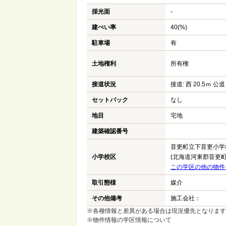
採光面
-
建ぺい率
40(%)
駐車場
有
土地権利
所有権
接道状況
接道: 西 20.5ｍ 公道
セットバック
なし
地目
宅地
建築確認番号
音更町立下音更小学
小学校区
(北海道河東郡音更町
この学区の他の物件
取引態様
媒介
その他備考
施工会社：
※各種情報と差異がある場合は現況優先となります
※物件情報の学区情報について