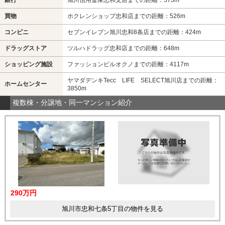
買物
ホクレンショップ忠和店までの距離：526m
コンビニ
セブンイレブン旭川忠和8条店までの距離：424m
ドラッグストア
ツルハドラッグ忠和店までの距離：648m
ショッピング施設
ファッションビルオクノまでの距離：4117m
ヤマダデンキTecc LIFE SELECT旭川店までの距離：
ホームセンター
3850m
複数棟・分譲地・同一マンション紹介
290万円
旭川市忠和七条5丁目の物件を見る