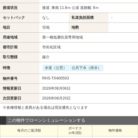
接道状況
接道: 東南 11.8ｍ 公道 道路幅: 8ｍ
セットバック
なし
私道負担面積
-
地目
宅地
地勢
用途地域
第一種低層住居専用地域
都市計画
市街化区域
取引態様
媒介
特徴
水道（公営）
公共下水（排水）
RHS-TX400503
物件番号
情報更新日
2026年08月06日
次回更新日
2026年08月20日
※各種情報と差異がある場合は現況優先となります
この物件でローンシミュレーションする
ボーナス
毎月のご返済額
物件価格
(×年2回)