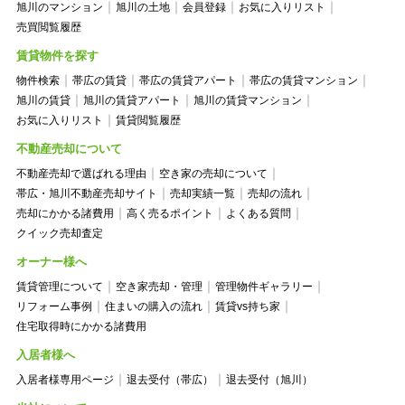
旭川のマンション
旭川の土地
会員登録
お気に入りリスト
売買閲覧履歴
賃貸物件を探す
物件検索
帯広の賃貸
帯広の賃貸アパート
帯広の賃貸マンション
旭川の賃貸
旭川の賃貸アパート
旭川の賃貸マンション
お気に入りリスト
賃貸閲覧履歴
不動産売却について
不動産売却で選ばれる理由
空き家の売却について
帯広・旭川不動産売却サイト
売却実績一覧
売却の流れ
売却にかかる諸費用
高く売るポイント
よくある質問
クイック売却査定
オーナー様へ
賃貸管理について
空き家売却・管理
管理物件ギャラリー
リフォーム事例
住まいの購入の流れ
賃貸vs持ち家
住宅取得時にかかる諸費用
入居者様へ
入居者様専用ページ
退去受付（帯広）
退去受付（旭川）