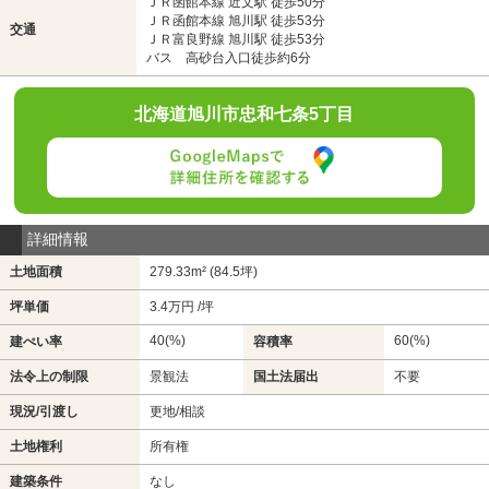
ＪＲ函館本線 近文駅 徒歩50分
ＪＲ函館本線 旭川駅 徒歩53分
交通
ＪＲ富良野線 旭川駅 徒歩53分
バス 高砂台入口徒歩約6分
北海道旭川市忠和七条5丁目
詳細情報
土地面積
279.33m² (84.5坪)
坪単価
3.4万円 /坪
40(%)
60(%)
建ぺい率
容積率
法令上の制限
景観法
国土法届出
不要
現況/引渡し
更地/相談
土地権利
所有権
建築条件
なし