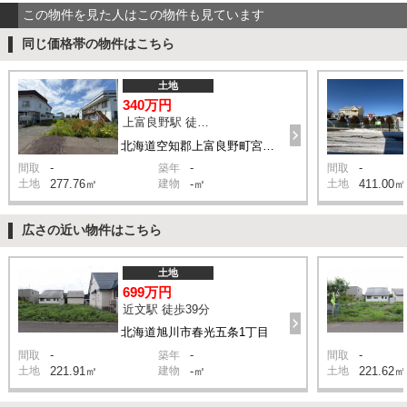
この物件を見た人はこの物件も見ています
同じ価格帯の物件はこちら
土地
340万円
上富良野駅 徒歩15分
北海道空知郡上富良野町宮町1丁目
-
-
-
間取
築年
間取
土地
277.76㎡
建物
-㎡
土地
411.00㎡
広さの近い物件はこちら
土地
699万円
近文駅 徒歩39分
北海道旭川市春光五条1丁目
-
-
-
間取
築年
間取
土地
221.91㎡
建物
-㎡
土地
221.62㎡