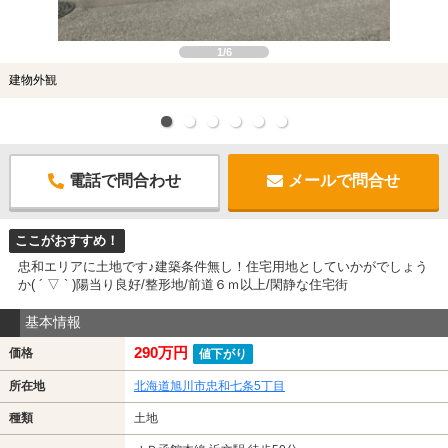
1/6
建物外観
電話で問合わせ
メールで問合せ
ここがおすすめ！
忠和エリアに土地です♪建築条件無し！住宅用地としていかがでしょう
か( ´ ▽ ` )陽当り良好/整形地/前道６ｍ以上/閑静な住宅街
基本情報
290万円
価格
値下がり
所在地
北海道旭川市忠和七条5丁目
種類
土地