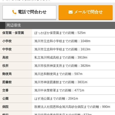
電話で問合わせ
メールで問合せ
周辺環境
保育園・保育園
ぽっかぽか保育園までの距離：525m
小学校
旭川市立忠和小学校までの距離：1048m
中学校
旭川市立忠和中学校までの距離：1613m
高校
私立旭川明成高校までの距離：3919m
役所
旭川市役所神楽支所までの距離：3826m
郵便局
旭川忠和郵便局までの距離：597m
図書館
旭川市神楽図書館までの距離：3831m
交番
旭川中央警察署までの距離：4771m
公園
はす池公園までの距離：2041m
病院
医療法人社団恩和会旭川高砂台病院までの距離：990m
銀行
旭川信用金庫忠和支店までの距離：573m