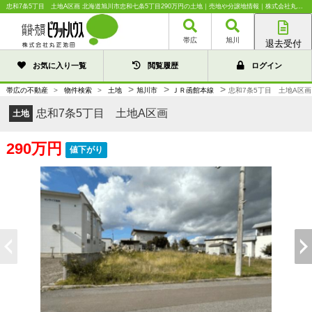
忠和7条5丁目 土地A区画 北海道旭川市忠和七条5丁目290万円の土地｜売地や分譲地情報｜株式会社丸正池田
帯広
旭川
退去受付
帯広店
お気に入り一覧
閲覧履歴
ログイン
旭川店
>
>
>
帯広の不動産
>
物件検索
>
土地
旭川市
ＪＲ函館本線
忠和7条5丁目 土地A区画
忠和7条5丁目 土地A区画
土地
290万円
値下がり