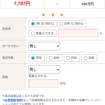
7,787円
－
290万円
3年 (0.700％)
10年 (1.350％)
年利率
直接入力する
％
ボーナス払い
返済年数
35年
30年
25年
20年
直接入力する
頭金
万円
※返済金額はあくまでも目安です。
※
会員登録(無料)
をして詳細情報を記入されますと、全物件が自動でシミュレー
ションされとても便利になります。