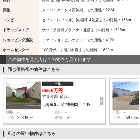
買物
スーパーアークス西神楽までの距離：1224m
コンビニ
セブンイレブン旭川神楽岡14条店までの距離：156m
ドラッグストア
サツドラ旭川プラタナス通店までの距離：1525m
ショッピング施設
ファッションビルオクノまでの距離：4120m
ホームセンター
100満ボルト旭川本店までの距離：1693m
この物件を見た人はこの物件も見ています
同じ価格帯の物件はこちら
土地
656.6万円
神楽岡駅 徒歩12分
北海道旭川市神楽岡十二条4丁目
-
-
-
間取
築年
間取
土地
323.99㎡
建物
-㎡
土地
259.98㎡
広さの近い物件はこちら