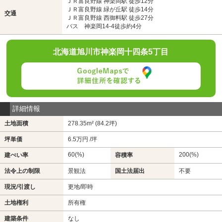
ＪＲ富良野線 神楽岡駅 徒歩12分
ＪＲ富良野線 緑が丘駅 徒歩14分
交通
ＪＲ富良野線 西御料駅 徒歩27分
バス 神楽岡14-4徒歩約4分
北海道旭川市神楽岡十四条5丁目
詳細情報
土地面積
278.35m² (84.2坪)
坪単価
6.5万円 /坪
60(%)
200(%)
建ぺい率
容積率
法令上の制限
景観法
国土法届出
不要
現況/引渡し
更地/即時
土地権利
所有権
建築条件
なし