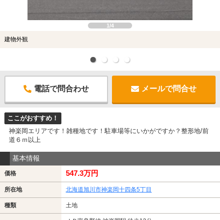
1/4
建物外観
電話で問合わせ
メールで問合せ
ここがおすすめ！
神楽岡エリアです！雑種地です！駐車場等にいかがですか？整形地/前
道６ｍ以上
基本情報
547.3万円
価格
所在地
北海道旭川市神楽岡十四条5丁目
種類
土地