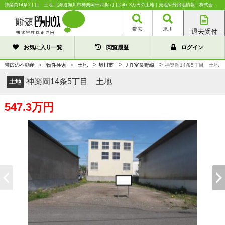
神楽岡14条5丁目 土地 北海道旭川市神楽岡十四条5丁目547.3万円の土地｜売地や分譲地情報｜株式会社丸正池田
帯広
旭川
退去受付
帯広店
お気に入り一覧
閲覧履歴
ログイン
旭川店
>
>
>
帯広の不動産
>
物件検索
>
土地
旭川市
ＪＲ富良野線
神楽岡14条5丁目 土地
神楽岡14条5丁目 土地
土地
547.3万円