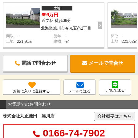
土地
699万円
近文駅 徒歩39分
北海道旭川市春光五条1丁目
-
-
-
間取
築年
間取
土地
221.91㎡
建物
-㎡
土地
221.62㎡
電話で問合わせ
メールで問合せ
LINEで送る
お気に入りに登録する
メールで送る
お電話でのお問合わせ
株式会社丸正池田 旭川店
会社概要はこちら
0166-74-7902