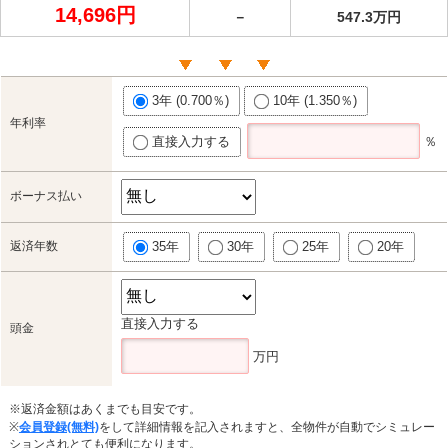
14,696円
－
547.3万円
3年 (0.700％)
10年 (1.350％)
年利率
直接入力する
％
ボーナス払い
返済年数
35年
30年
25年
20年
直接入力する
頭金
万円
※返済金額はあくまでも目安です。
※
会員登録(無料)
をして詳細情報を記入されますと、全物件が自動でシミュレー
ションされとても便利になります。