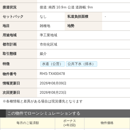
接道状況
接道: 南西 10.9ｍ 公道 道路幅: 9ｍ
セットバック
なし
私道負担面積
-
地目
雑種地
地勢
用途地域
準工業地域
都市計画
市街化区域
取引態様
媒介
特徴
水道（公営）
公共下水（排水）
RHS-TX400478
物件番号
情報更新日
2026年08月09日
次回更新日
2026年08月23日
※各種情報と差異がある場合は現況優先となります
この物件でローンシミュレーションする
ボーナス
毎月のご返済額
物件価格
(×年2回)