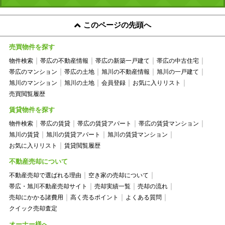
このページの先頭へ
売買物件を探す
物件検索
帯広の不動産情報
帯広の新築一戸建て
帯広の中古住宅
帯広のマンション
帯広の土地
旭川の不動産情報
旭川の一戸建て
旭川のマンション
旭川の土地
会員登録
お気に入りリスト
売買閲覧履歴
賃貸物件を探す
物件検索
帯広の賃貸
帯広の賃貸アパート
帯広の賃貸マンション
旭川の賃貸
旭川の賃貸アパート
旭川の賃貸マンション
お気に入りリスト
賃貸閲覧履歴
不動産売却について
不動産売却で選ばれる理由
空き家の売却について
帯広・旭川不動産売却サイト
売却実績一覧
売却の流れ
売却にかかる諸費用
高く売るポイント
よくある質問
クイック売却査定
オーナー様へ