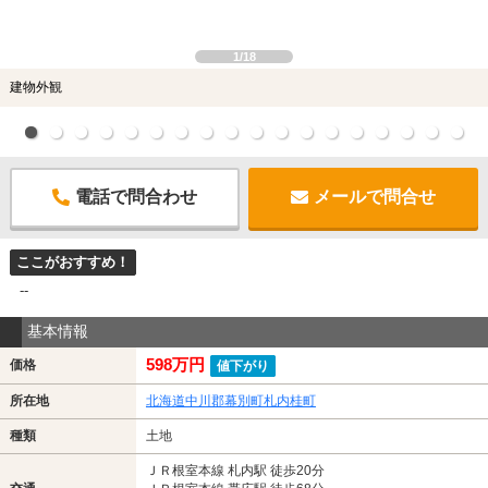
1/18
建物外観
電話で問合わせ
メールで問合せ
ここがおすすめ！
--
基本情報
598万円
価格
値下がり
所在地
北海道中川郡幕別町札内桂町
種類
土地
ＪＲ根室本線 札内駅 徒歩20分