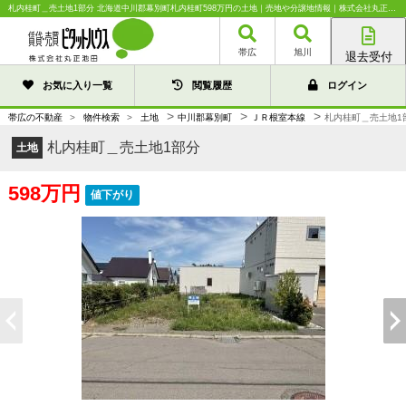
札内桂町＿売土地1部分 北海道中川郡幕別町札内桂町598万円の土地｜売地や分譲地情報｜株式会社丸正池田
帯広
旭川
退去受付
帯広店
お気に入り一覧
閲覧履歴
ログイン
旭川店
>
>
>
帯広の不動産
>
物件検索
>
土地
中川郡幕別町
ＪＲ根室本線
札内桂町＿売土地1
札内桂町＿売土地1部分
土地
598万円
値下がり