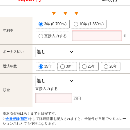
3年 (0.700％)
10年 (1.350％)
年利率
直接入力する
％
ボーナス払い
返済年数
35年
30年
25年
20年
直接入力する
頭金
万円
※返済金額はあくまでも目安です。
※
会員登録(無料)
をして詳細情報を記入されますと、全物件が自動でシミュレー
ションされとても便利になります。