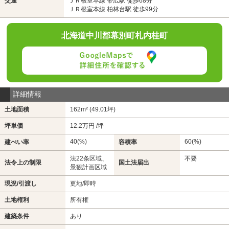
交通
ＪＲ根室本線 帯広駅 徒歩68分
ＪＲ根室本線 柏林台駅 徒歩99分
北海道中川郡幕別町札内桂町
詳細情報
土地面積
162m² (49.01坪)
坪単価
12.2万円 /坪
40(%)
60(%)
建ぺい率
容積率
法22条区域、
不要
法令上の制限
国土法届出
景観計画区域
現況/引渡し
更地/即時
土地権利
所有権
建築条件
あり