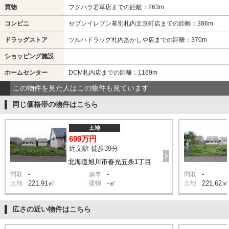
買物
フクハラ若草店までの距離：263m
コンビニ
セブンイレブン幕別札内文京町店までの距離：386m
ドラッグストア
ツルハドラッグ札内あかしや店までの距離：370m
ショッピング施設
ホームセンター
DCM札内店までの距離：1169m
この物件を見た人はこの物件も見ています
同じ価格帯の物件はこちら
土地
699万円
近文駅 徒歩39分
北海道旭川市春光五条1丁目
-
-
-
間取
築年
間取
土地
221.91㎡
建物
-㎡
土地
221.62㎡
広さの近い物件はこちら