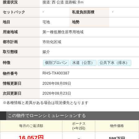
接道状況
接道: 西 公道 道路幅: 8ｍ
-
-
セットバック
私道負担面積
地目
宅地
地勢
用途地域
第一種低層住居専用地域
都市計画
市街化区域
取引態様
媒介
特徴
個別プロパン
水道（公営）
公共下水（排水）
RHS-TX400387
物件番号
情報更新日
2026年08月09日
次回更新日
2026年08月23日
※各種情報と差異がある場合は現況優先となります
この物件でローンシミュレーションする
ボーナス
毎月のご返済額
物件価格
(×年2回)
16,057円
－
598万円