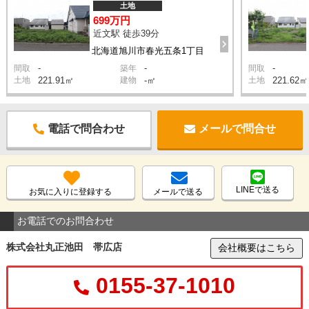
土地
699万円
近文駅 徒歩39分
北海道旭川市春光五条1丁目
-
-
-
間取
築年
間取
土地
221.91㎡
建物
-㎡
土地
221.62㎡
電話で問合わせ
メールで問合せ
LINEで送る
お気に入りに登録する
メールで送る
お電話でのお問合わせ
株式会社丸正池田 帯広店
会社概要はこちら
0155-37-1010