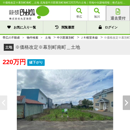
※価格改定※幕別町南町＿土地 北海道中川郡幕別町南町220万円の土地｜売地や分譲地情報｜株式会社丸正池田
帯広
旭川
退去受付
帯広店
お気に入り一覧
閲覧履歴
ログイン
旭川店
>
>
>
帯広の不動産
>
物件検索
>
土地
中川郡幕別町
ＪＲ根室本線
※価格改定※幕別町
※価格改定※幕別町南町＿土地
土地
220万円
値下がり