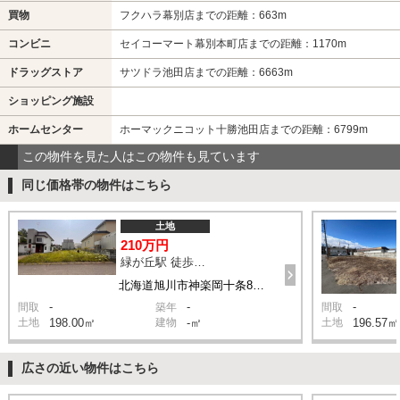
買物
フクハラ幕別店までの距離：663m
コンビニ
セイコーマート幕別本町店までの距離：1170m
ドラッグストア
サツドラ池田店までの距離：6663m
ショッピング施設
ホームセンター
ホーマックニコット十勝池田店までの距離：6799m
この物件を見た人はこの物件も見ています
同じ価格帯の物件はこちら
土地
210万円
緑が丘駅 徒歩12分
北海道旭川市神楽岡十条8丁目
-
-
-
間取
築年
間取
土地
198.00㎡
建物
-㎡
土地
196.57㎡
広さの近い物件はこちら