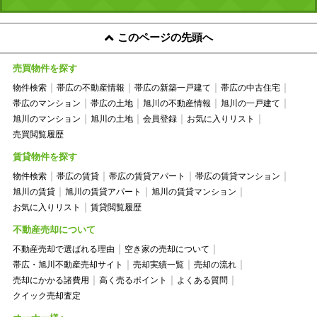
このページの先頭へ
売買物件を探す
物件検索
帯広の不動産情報
帯広の新築一戸建て
帯広の中古住宅
帯広のマンション
帯広の土地
旭川の不動産情報
旭川の一戸建て
旭川のマンション
旭川の土地
会員登録
お気に入りリスト
売買閲覧履歴
賃貸物件を探す
物件検索
帯広の賃貸
帯広の賃貸アパート
帯広の賃貸マンション
旭川の賃貸
旭川の賃貸アパート
旭川の賃貸マンション
お気に入りリスト
賃貸閲覧履歴
不動産売却について
不動産売却で選ばれる理由
空き家の売却について
帯広・旭川不動産売却サイト
売却実績一覧
売却の流れ
売却にかかる諸費用
高く売るポイント
よくある質問
クイック売却査定