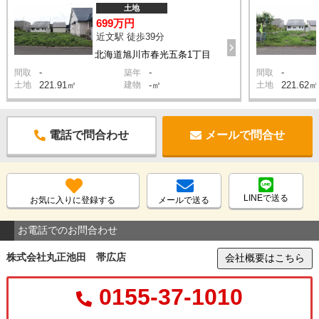
土地
699万円
近文駅 徒歩39分
北海道旭川市春光五条1丁目
-
-
-
間取
築年
間取
土地
221.91㎡
建物
-㎡
土地
221.62㎡
電話で問合わせ
メールで問合せ
LINEで送る
お気に入りに登録する
メールで送る
お電話でのお問合わせ
株式会社丸正池田 帯広店
会社概要はこちら
0155-37-1010