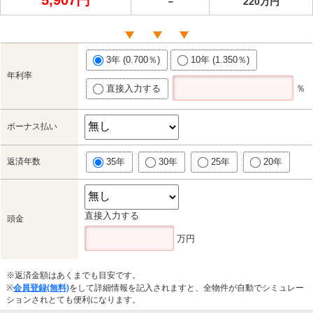
－
220万円
3年 (0.700％)
10年 (1.350％)
年利率
直接入力する
％
ボーナス払い
返済年数
35年
30年
25年
20年
直接入力する
頭金
万円
※返済金額はあくまでも目安です。
※
会員登録(無料)
をして詳細情報を記入されますと、全物件が自動でシミュレー
ションされとても便利になります。