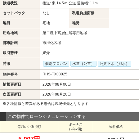
接道状況
接道: 東 14.5ｍ 公道 道路幅: 11ｍ
セットバック
なし
私道負担面積
-
地目
宅地
地勢
用途地域
第二種中高層住居専用地域
都市計画
市街化区域
取引態様
媒介
特徴
個別プロパン
水道（公営）
公共下水（排水）
RHS-TX03025
物件番号
情報更新日
2026年08月06日
次回更新日
2026年08月20日
※各種情報と差異がある場合は現況優先となります
この物件でローンシミュレーションする
ボーナス
毎月のご返済額
物件価格
(×年2回)
5,907円