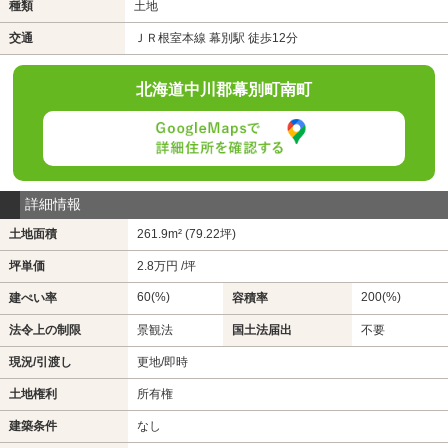
種類
土地
交通
ＪＲ根室本線 幕別駅 徒歩12分
北海道中川郡幕別町南町
詳細情報
土地面積
261.9m² (79.22坪)
坪単価
2.8万円 /坪
60(%)
200(%)
建ぺい率
容積率
法令上の制限
景観法
国土法届出
不要
現況/引渡し
更地/即時
土地権利
所有権
建築条件
なし