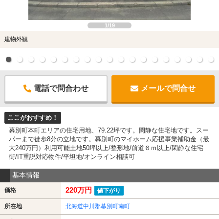
1/19
建物外観
電話で問合わせ
メールで問合せ
ここがおすすめ！
幕別町本町エリアの住宅用地、79.22坪です。閑静な住宅地です。スー
パーまで徒歩8分の立地です。幕別町のマイホーム応援事業補助金（最
大240万円）利用可能土地50坪以上/整形地/前道６ｍ以上/閑静な住宅
街/IT重説対応物件/平坦地/オンライン相談可
基本情報
220万円
価格
値下がり
所在地
北海道中川郡幕別町南町