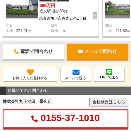
699万円
近文駅 徒歩39分
北海道旭川市春光五条1丁目
-
-
-
間取
築年
間取
土地
221.91㎡
建物
-㎡
土地
221.62㎡
電話で問合わせ
メールで問合せ
LINEで送る
お気に入りに登録する
メールで送る
お電話でのお問合わせ
株式会社丸正池田 帯広店
会社概要はこちら
0155-37-1010