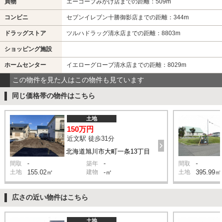
買物
エーコープみかげ店までの距離：509m
コンビニ
セブンイレブン十勝御影店までの距離：344m
ドラッグストア
ツルハドラッグ清水店までの距離：8803m
ショッピング施設
ホームセンター
イエローグローブ清水店までの距離：8029m
この物件を見た人はこの物件も見ています
同じ価格帯の物件はこちら
土地
150万円
近文駅 徒歩31分
北海道旭川市大町一条13丁目
-
-
-
間取
築年
間取
土地
155.02㎡
建物
-㎡
土地
395.99㎡
広さの近い物件はこちら
土地