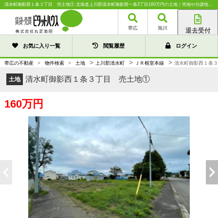
清水町御影西１条３丁目 売土地① 北海道上川郡清水町御影西一条3丁目160万円の土地｜売地や分譲地情報｜株式会社丸正池田
帯広
旭川
退去受付
帯広店
お気に入り一覧
閲覧履歴
ログイン
旭川店
>
>
>
帯広の不動産
>
物件検索
>
土地
上川郡清水町
ＪＲ根室本線
清水町御影西１条３
清水町御影西１条３丁目 売土地①
土地
160万円