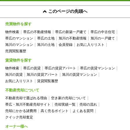
このページの先頭へ
売買物件を探す
物件検索
帯広の不動産情報
帯広の新築一戸建て
帯広の中古住宅
帯広のマンション
帯広の土地
旭川の不動産情報
旭川の一戸建て
旭川のマンション
旭川の土地
会員登録
お気に入りリスト
売買閲覧履歴
賃貸物件を探す
物件検索
帯広の賃貸
帯広の賃貸アパート
帯広の賃貸マンション
旭川の賃貸
旭川の賃貸アパート
旭川の賃貸マンション
お気に入りリスト
賃貸閲覧履歴
不動産売却について
不動産売却で選ばれる理由
空き家の売却について
帯広・旭川不動産売却サイト
売却実績一覧
売却の流れ
売却にかかる諸費用
高く売るポイント
よくある質問
クイック売却査定
オーナー様へ