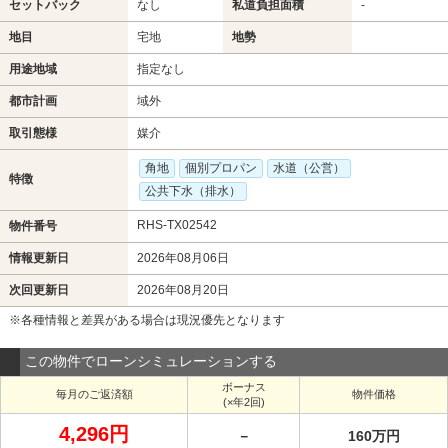
セットバック
なし
私道負担面積
-
地目
宅地
地勢
用途地域
指定なし
都市計画
域外
取引態様
媒介
角地
個別プロパン
水道（公営）
特徴
公共下水（排水）
RHS-TX02542
物件番号
情報更新日
2026年08月06日
次回更新日
2026年08月20日
※各種情報と差異がある場合は現況優先となります
この物件でローンシミュレーションする
ボーナス
毎月のご返済額
物件価格
(×年2回)
4,296円
－
160万円