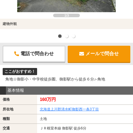
1/3
建物外観
電話で問合わせ
メールで問合せ
ここがおすすめ！
角地☆御影小・中学校徒歩圏、御影駅から徒歩６分♪-角地
基本情報
160万円
価格
所在地
北海道上川郡清水町御影西一条3丁目
種類
土地
交通
ＪＲ根室本線 御影駅 徒歩6分