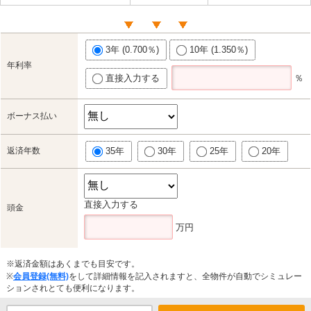
3年 (0.700％)
10年 (1.350％)
年利率
直接入力する
％
ボーナス払い
返済年数
35年
30年
25年
20年
直接入力する
頭金
万円
※返済金額はあくまでも目安です。
※
会員登録(無料)
をして詳細情報を記入されますと、全物件が自動でシミュレー
ションされとても便利になります。