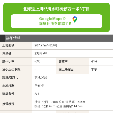
北海道上川郡清水町御影西一条3丁目
詳細情報
土地面積
267.77m² (81坪)
坪単価
2万円 /坪
-(%)
-(%)
建ぺい率
容積率
法令上の制限
-
国土法届出
不要
現況/引渡し
更地/相談
土地権利
所有権
建築条件
なし
接道: 北西 10.8ｍ 公道 道路幅: 14.5ｍ
接道状況
接道: 北東 49ｍ 公道 道路幅: 14.5ｍ