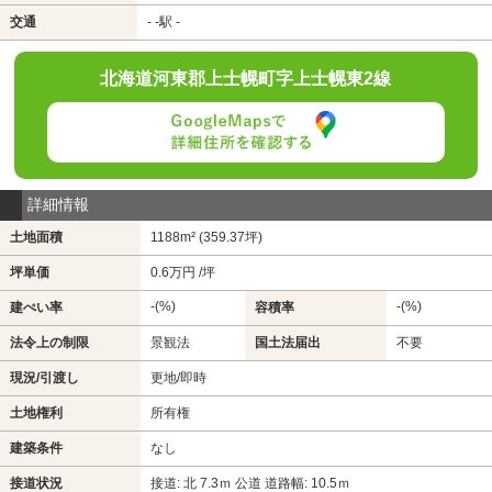
交通
- -駅 -
北海道河東郡上士幌町字上士幌東2線
詳細情報
土地面積
1188m² (359.37坪)
坪単価
0.6万円 /坪
-(%)
-(%)
建ぺい率
容積率
法令上の制限
景観法
国土法届出
不要
現況/引渡し
更地/即時
土地権利
所有権
建築条件
なし
接道状況
接道: 北 7.3ｍ 公道 道路幅: 10.5ｍ