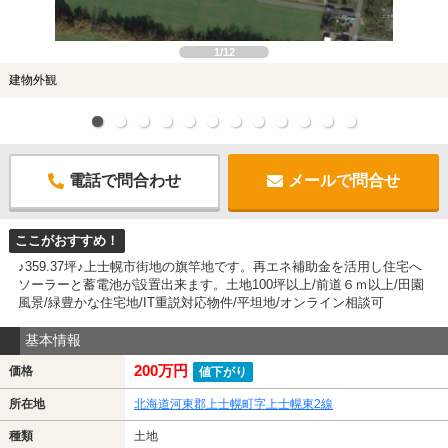
1/12
建物外観
電話で問合わせ
メールで問合せ
ここがおすすめ！
♪359.37坪♪上士幌市街地の旗竿地です。再エネ補助金を活用し住宅へ
ソーラーと蓄電池が設置出来ます。土地100坪以上/前道６ｍ以上/田園
風景/緑豊かな住宅地/IT重説対応物件/平坦地/オンライン相談可
基本情報
200万円
価格
値下がり
所在地
北海道河東郡上士幌町字上士幌東2線
種類
土地