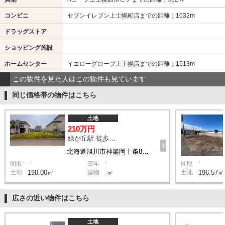
コンビニ
セブンイレブン上士幌町店までの距離：1032m
ドラッグストア
ショッピング施設
ホームセンター
イエローグローブ上士幌店までの距離：1513m
この物件を見た人はこの物件も見ています
同じ価格帯の物件はこちら
土地
210万円
緑が丘駅 徒歩12分
北海道旭川市神楽岡十条8丁目
-
-
-
間取
築年
間取
土地
198.00㎡
建物
-㎡
土地
196.57㎡
広さの近い物件はこちら
土地