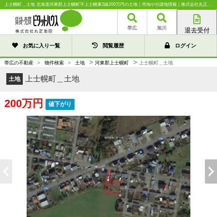
上士幌町＿土地 北海道河東郡上士幌町字上士幌東2線200万円の土地｜売地や分譲地情報｜株式会社丸正池田
帯広
旭川
退去受付
帯広店
お気に入り一覧
閲覧履歴
ログイン
旭川店
>
>
帯広の不動産
>
物件検索
>
土地
河東郡上士幌町
上士幌町＿土地
上士幌町＿土地
土地
200万円
値下がり