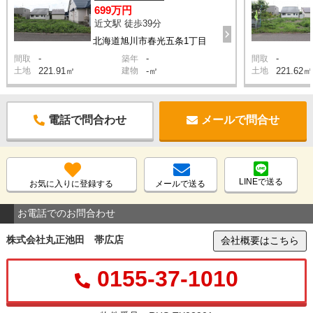
699万円
近文駅 徒歩39分
北海道旭川市春光五条1丁目
-
-
-
間取
築年
間取
土地
221.91㎡
建物
-㎡
土地
221.62㎡
電話で問合わせ
メールで問合せ
LINEで送る
お気に入りに登録する
メールで送る
お電話でのお問合わせ
株式会社丸正池田 帯広店
会社概要はこちら
0155-37-1010