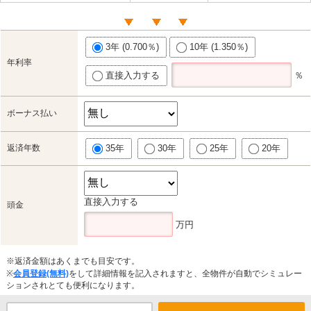
3年 (0.700％)
10年 (1.350％)
年利率
直接入力する
％
ボーナス払い
返済年数
35年
30年
25年
20年
直接入力する
頭金
万円
※返済金額はあくまでも目安です。
※
会員登録(無料)
をして詳細情報を記入されますと、全物件が自動でシミュレー
ションされとても便利になります。