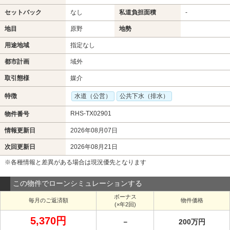
セットバック
なし
私道負担面積
-
地目
原野
地勢
用途地域
指定なし
都市計画
域外
取引態様
媒介
特徴
水道（公営）
公共下水（排水）
RHS-TX02901
物件番号
情報更新日
2026年08月07日
次回更新日
2026年08月21日
※各種情報と差異がある場合は現況優先となります
この物件でローンシミュレーションする
ボーナス
毎月のご返済額
物件価格
(×年2回)
5,370円
－
200万円