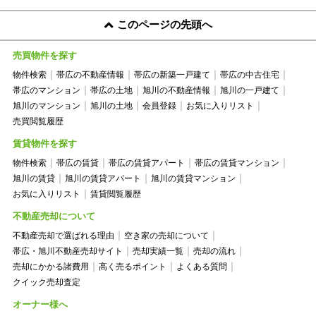
このページの先頭へ
売買物件を探す
物件検索
帯広の不動産情報
帯広の新築一戸建て
帯広の中古住宅
帯広のマンション
帯広の土地
旭川の不動産情報
旭川の一戸建て
旭川のマンション
旭川の土地
会員登録
お気に入りリスト
売買閲覧履歴
賃貸物件を探す
物件検索
帯広の賃貸
帯広の賃貸アパート
帯広の賃貸マンション
旭川の賃貸
旭川の賃貸アパート
旭川の賃貸マンション
お気に入りリスト
賃貸閲覧履歴
不動産売却について
不動産売却で選ばれる理由
空き家の売却について
帯広・旭川不動産売却サイト
売却実績一覧
売却の流れ
売却にかかる諸費用
高く売るポイント
よくある質問
クイック売却査定
オーナー様へ