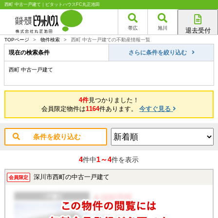
西町 中古一戸建て｜ピタットハウスFC丸正池田
帯広
旭川
退去受付
帯広店
TOPページ
>
物件検索
>
西町 中古一戸建ての不動産情報一覧
旭川店
現在の検索条件
さらに条件を絞り込む
西町 中古一戸建て
4件
見つかりました！
会員限定物件は
1164
件あります。
今すぐ見る
条件を絞り込む
4
1～4
件中
件を表示
深川市西町の中古一戸建て
会員限定