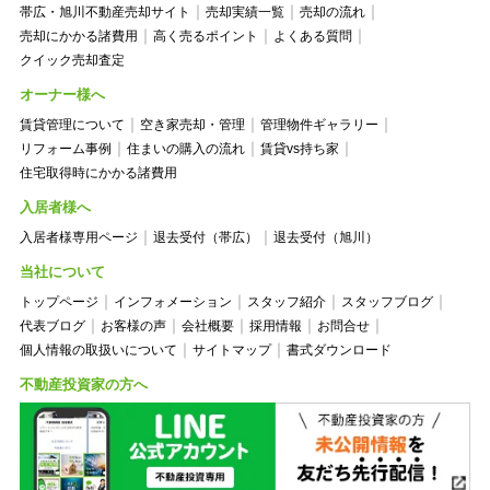
帯広・旭川不動産売却サイト
売却実績一覧
売却の流れ
売却にかかる諸費用
高く売るポイント
よくある質問
クイック売却査定
オーナー様へ
賃貸管理について
空き家売却・管理
管理物件ギャラリー
リフォーム事例
住まいの購入の流れ
賃貸vs持ち家
住宅取得時にかかる諸費用
入居者様へ
入居者様専用ページ
退去受付（帯広）
退去受付（旭川）
当社について
トップページ
インフォメーション
スタッフ紹介
スタッフブログ
代表ブログ
お客様の声
会社概要
採用情報
お問合せ
個人情報の取扱いについて
サイトマップ
書式ダウンロード
不動産投資家の方へ