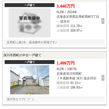
一戸建て
3,440万円
5LDK / 2024年
北海道足寄郡足寄町西町5丁目
- - 徒歩分
建物面積
111.78㎡
土地面積
304.97㎡
足寄町に築1年、築浅物件の登場です♪
深川市西町の中古一戸建て
一戸建て
1,499万円
4LDK / 1987年
北海道深川市西町
ＪＲ函館本線 深川 徒歩25分
建物面積
91.12㎡
土地面積
186.93㎡
深川市エリア( ´ ▽ ` )