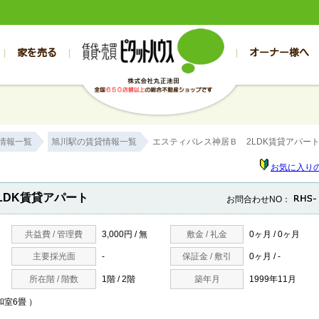
家を売る
オーナー様へ
売買
売買
売却実績一覧
空き家管理
スタッフブログ
売却のお問合せ
管理物件ギャラリー
売却のご相談
入居者様専用（帯広店）
お客様の声
不動産売却査定
リフォーム
入
帯広の売買物件一覧
旭川の売買物件一覧
帯広の1000万円以下
旭川の1000万円以下
帯広の賃貸物
旭川の賃貸物
情報一覧
旭川駅の賃貸情報一覧
エスティパレス神居Ｂ 2LDK賃貸アパー
帯広の新築一戸建て
旭川の新築一戸建て
帯広の1000万～2000万円
旭川の1000万～2000万円
帯広の賃貸ア
旭川の賃貸ア
帯広の中古一戸建て
旭川の中古一戸建て
帯広の2000万～3000万円
旭川の2000万～3000万円
帯広の賃貸マ
旭川の賃貸マ
お気に入り
帯広の土地
旭川の土地
帯広の3000万～4000万円
旭川の3000万～4000万円
帯広の賃貸一
旭川の賃貸一
LDK賃貸アパート
お問合わせNO：
帯広の中古マンション
旭川の中古マンション
帯広の4000万以上
旭川の4000万以上
帯広の賃貸事
旭川の賃貸事
共益費 / 管理費
3,000円 / 無
敷金 / 礼金
0ヶ月 / 0ヶ月
主要採光面
-
保証金 / 敷引
0ヶ月 / -
所在階 / 階数
1階 / 2階
築年月
1999年11月
/和室6畳 ）