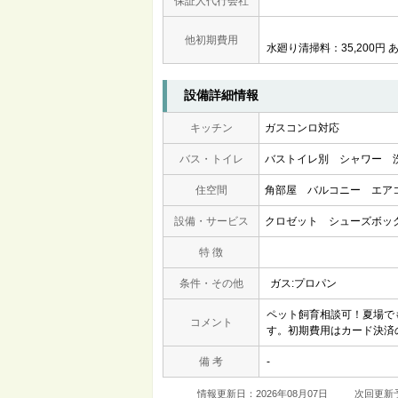
保証人代行会社
他初期費用
水廻り清掃料：35,200円 あ
設備詳細情報
キッチン
ガスコンロ対応
バス・トイレ
バストイレ別
シャワー
住空間
角部屋
バルコニー
エア
設備・サービス
クロゼット
シューズボッ
特 徴
条件・その他
ガス:プロパン
ペット飼育相談可！夏場で
コメント
す。初期費用はカード決済
備 考
-
情報更新日：2026年08月07日
次回更新予