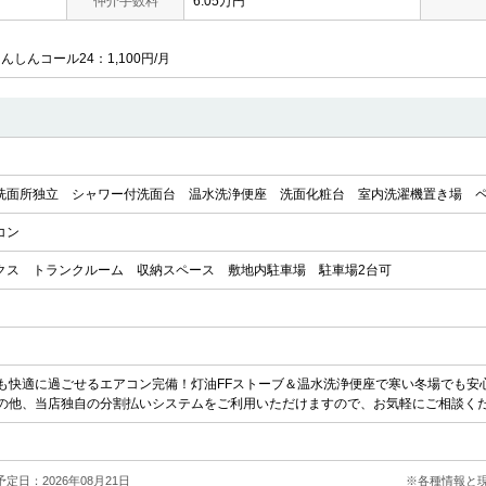
仲介手数料
6.05万円
んしんコール24：1,100円/月
洗面所独立
シャワー付洗面台
温水洗浄便座
洗面化粧台
室内洗濯機置き場
コン
クス
トランクルーム
収納スペース
敷地内駐車場
駐車場2台可
も快適に過ごせるエアコン完備！灯油FFストーブ＆温水洗浄便座で寒い冬場でも安
の他、当店独自の分割払いシステムをご利用いただけますので、お気軽にご相談くだ
定日：2026年08月21日
※各種情報と