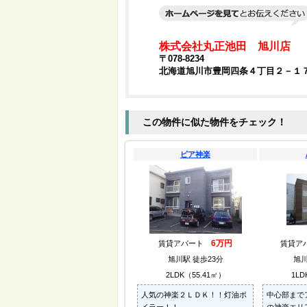
株式会社丸正池田 旭川店
〒078-8234
北海道旭川市豊岡四条４丁目２－１
この物件に似た物件をチェック！
ピア神楽
6万円
賃貸アパート
賃貸ア
旭川駅 徒歩23分
旭川
2LDK（55.41㎡）
1LD
人気の神楽２ＬＤＫ！！灯油ボ
中心部まで