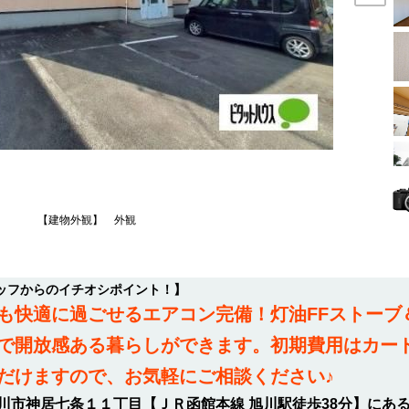
【建物外観】 外観
ッフからのイチオシポイント！】
も快適に過ごせるエアコン完備！灯油FFストーブ
で開放感ある暮らしができます。初期費用はカー
だけますので、お気軽にご相談ください♪
市神居七条１１丁目【ＪＲ函館本線 旭川駅徒歩38分】にある