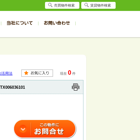
売買物件検索
賃貸物件検索
当社について
お問い合わせ
賃貸
賃貸
サイト
事例
居者様専用（旭川店）
会社概要
クイック売却査定
お問合せ
採用情報
退去受付
件一覧
件一覧
帯広の1R～1K
旭川の1R～1K
ト
パート
パート
帯広の1DK～1LDK
旭川の1DK～1LDK
0
ンション
ンション
帯広の2K～2LDK
旭川の2K～2LDK
の活用法
現在
件
戸建て
戸建て
帯広の3K～3LDK
旭川の3K～3LDK
TX006036101
務所
務所
帯広の4K以上
旭川の4K以上