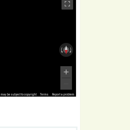
may be subject to copyright
Terms
Report a problem