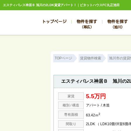
エスティパレス神居Ｂ 旭川の2LDK賃貸アパート！｜ピタットハウスFC丸正池田
トップページ
物件を探す
物件を探す
（帯広）
（旭川）
総合お問合せ
お知らせ
賃貸管理について
選ばれる理由
管理のお問合せ
スタッフ紹介
TOPページ
賃貸物件検索
旭川市の賃貸
エスティパレス神居Ｂ 旭川の2
5.5万円
家賃
種別 / 構造
アパート / 木造
2
専有面積
63.42ｍ
間取り
2LDK （ LDK10畳/洋室6畳