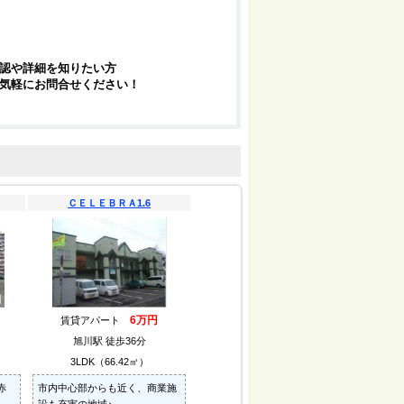
認や詳細を知りたい方
気軽にお問合せください！
ＣＥＬＥＢＲＡ1.6
6万円
賃貸アパート
旭川駅 徒歩36分
3LDK（66.42㎡）
赤
市内中心部からも近く、商業施