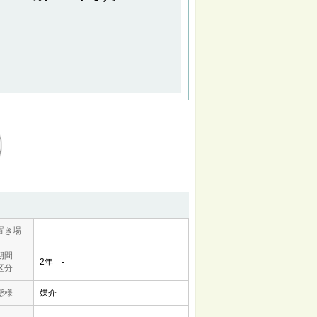
置き場
期間
2年 -
区分
態様
媒介