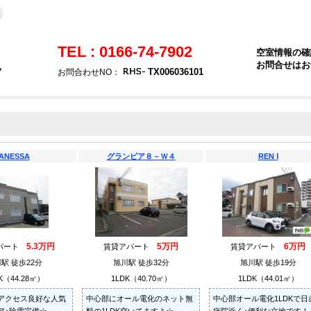
TEL : 0166-74-7902
空室情報の確
お問合せはお
７
TX006036101
お問合わせNO：
ANESSA
グランピア８－Ｗ４
REN Ⅰ
5.3万円
5万円
6万円
パート
賃貸アパート
賃貸アパート
駅 徒歩22分
旭川駅 徒歩32分
旭川駅 徒歩19分
K（44.28㎡）
1LDK（40.70㎡）
1LDK（44.01㎡）
アクセス良好な人気
中心部にオール電化のネット無
中心部オール電化1LDKで日