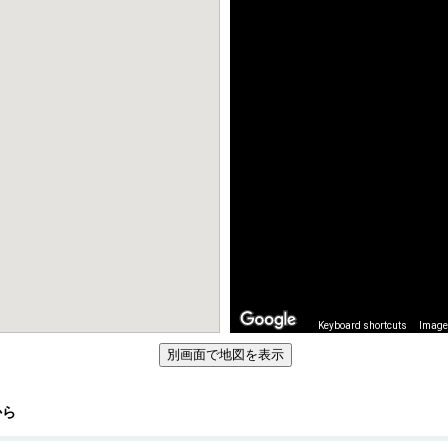
Keyboard shortcuts
Image 
から