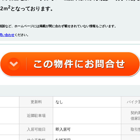
2
42ｍ
となっております。
相談など、ホームページには掲載が間に合わず載せきれていない情報もございます。
問い合わせ
ください。
更新料
なし
バイク
契約
近隣駐車場
借家
入居可能日
即入居可
取引