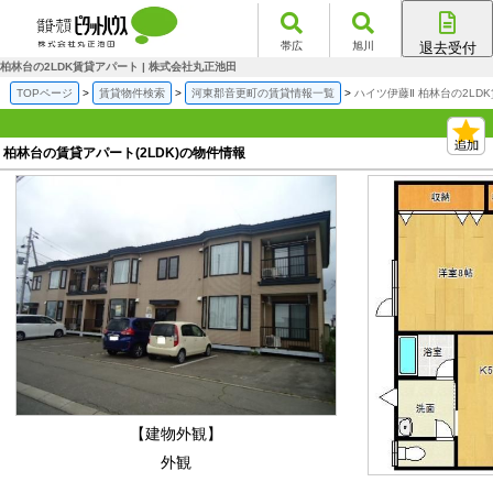
帯広
旭川
退去受付
帯広店
柏林台の2LDK賃貸アパート | 株式会社丸正池田
旭川店
TOPページ
賃貸物件検索
河東郡音更町の賃貸情報一覧
ハイツ伊藤Ⅱ 柏林台の2LD
柏林台の賃貸アパート(2LDK)の物件情報
【建物外観】
外観