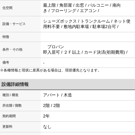
最上階 / 角部屋 / 出窓 / バルコニー / 南向
住空間
き / フローリング / エアコン /
シューズボックス / トランクルーム / ネット使
設備・サービス
用料不要 / 敷地内駐車場 / 駐車場2台可 /
特徴
プロパン
条件・その他
即入居可 / ２Ｆ以上 / カード決済(初期費用) /
-
備考
※各種情報と現状に差異がある場合は、現状優先となります。
設備詳細情報
アパート / 木造
種別 / 構造
2階 / 2階
所在階 / 階数
2年
契約期間
なし
更新料