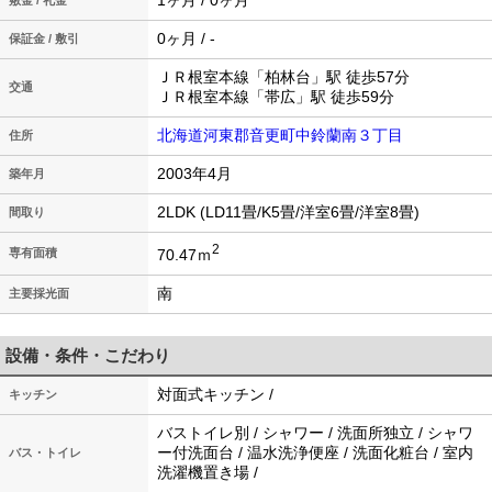
1ヶ月 / 0ヶ月
敷金 / 礼金
0ヶ月 / -
保証金 / 敷引
ＪＲ根室本線「柏林台」駅 徒歩57分
交通
ＪＲ根室本線「帯広」駅 徒歩59分
北海道河東郡音更町中鈴蘭南３丁目
住所
2003年4月
築年月
2LDK (LD11畳/K5畳/洋室6畳/洋室8畳)
間取り
2
70.47ｍ
専有面積
南
主要採光面
設備・条件・こだわり
対面式キッチン /
キッチン
バストイレ別 / シャワー / 洗面所独立 / シャワ
ー付洗面台 / 温水洗浄便座 / 洗面化粧台 / 室内
バス・トイレ
洗濯機置き場 /