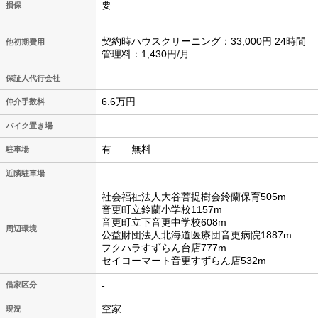
要
損保
契約時ハウスクリーニング：33,000円 24時間
他初期費用
管理料：1,430円/月
保証人代行会社
6.6万円
仲介手数料
バイク置き場
有 無料
駐車場
近隣駐車場
社会福祉法人大谷菩提樹会鈴蘭保育505m
音更町立鈴蘭小学校1157m
音更町立下音更中学校608m
周辺環境
公益財団法人北海道医療団音更病院1887m
フクハラすずらん台店777m
セイコーマート音更すずらん店532m
-
借家区分
空家
現況