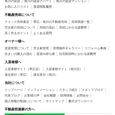
旭川の賃貸
旭川の賃貸アパート
旭川の賃貸マンション
お気に入りリスト
賃貸閲覧履歴
不動産売却について
クイック売却査定
帯広・旭川の不動産売却
売却実績一覧
空き家の売却について
売却の流れ
売却にかかる諸費用
高く売るポイント
よくある質問
オーナー様へ
賃貸管理について
空き家管理
管理物件ギャラリー
リフォーム事例
住まいの購入の流れ
賃貸vs持ち家
住宅取得時にかかる諸費用
入居者様へ
入居者様サイト（帯広店）
入居者様サイト（旭川店）
退去受付（帯広）
退去受付（旭川）
当社について
トップページ
インフォメーション
スタッフ紹介
スタッフブログ
代表ブログ
お客様の声
会社概要
採用情報
お問合せ
個人情報の取扱いについて
サイトマップ
書式ダウンロード
不動産投資家の方へ