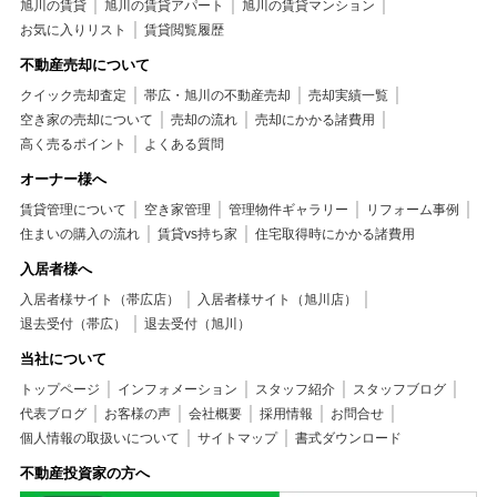
旭川の賃貸
旭川の賃貸アパート
旭川の賃貸マンション
お気に入りリスト
賃貸閲覧履歴
不動産売却について
クイック売却査定
帯広・旭川の不動産売却
売却実績一覧
空き家の売却について
売却の流れ
売却にかかる諸費用
高く売るポイント
よくある質問
オーナー様へ
賃貸管理について
空き家管理
管理物件ギャラリー
リフォーム事例
住まいの購入の流れ
賃貸vs持ち家
住宅取得時にかかる諸費用
入居者様へ
入居者様サイト（帯広店）
入居者様サイト（旭川店）
退去受付（帯広）
退去受付（旭川）
当社について
トップページ
インフォメーション
スタッフ紹介
スタッフブログ
代表ブログ
お客様の声
会社概要
採用情報
お問合せ
個人情報の取扱いについて
サイトマップ
書式ダウンロード
不動産投資家の方へ