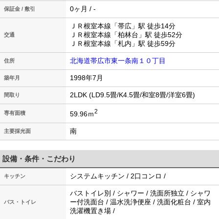
0ヶ月 / -
保証金 / 敷引
ＪＲ根室本線「帯広」駅 徒歩14分
ＪＲ根室本線「柏林台」駅 徒歩52分
交通
ＪＲ根室本線「札内」駅 徒歩59分
北海道帯広市東一条南１０丁目
住所
1998年7月
築年月
2LDK (LD9.5畳/K4.5畳/和室8畳/洋室6畳)
間取り
2
59.96ｍ
専有面積
南
主要採光面
設備・条件・こだわり
システムキッチン / 2口コンロ /
キッチン
バストイレ別 / シャワー / 洗面所独立 / シャワ
ー付洗面台 / 温水洗浄便座 / 洗面化粧台 / 室内
バス・トイレ
洗濯機置き場 /