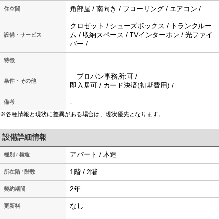
角部屋 / 南向き / フローリング / エアコン /
住空間
クロゼット / シューズボックス / トランクルー
ム / 収納スペース / TVインターホン / 光ファイ
設備・サービス
バー /
特徴
プロパン事務所:可 /
条件・その他
即入居可 / カード決済(初期費用) /
-
備考
※各種情報と現状に差異がある場合は、現状優先となります。
設備詳細情報
アパート / 木造
種別 / 構造
1階 / 2階
所在階 / 階数
2年
契約期間
なし
更新料