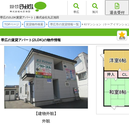
帯広
旭川
退去受付
帯広店
帯広の2LDK賃貸アパート | 株式会社丸正池田
旭川店
TOPページ
賃貸物件検索
帯広市の賃貸情報一覧
KIマンション（ケーアイマンション
帯広の賃貸アパート(2LDK)の物件情報
【建物外観】
外観