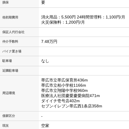
要
損保
消火用品：5,500円 24時間管理料：1,100円/月
他初期費用
火災保険料：1,200円/月
保証人代行会社
7.48万円
仲介手数料
バイク置き場
なし
駐車場
近隣駐車場
帯広市立帯広保育所436m
帯広市立柏小学校1166m
帯広市立翔陽中学校960m
周辺環境
医療法人社団慶愛慶愛病院471m
ダイイチ壱号店402m
セブンイレブン帯広西1条店358m
-
借家区分
空家
現況