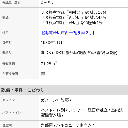
0ヶ月 / -
保証金 / 敷引
ＪＲ根室本線「柏林台」駅 徒歩15分
ＪＲ根室本線「西帯広」駅 徒歩43分
交通
ＪＲ根室本線「帯広」駅 徒歩54分
北海道帯広市西十九条南２丁目
住所
1983年11月
築年月
3LDK (LDK12畳/和室6畳/洋室6畳/洋室6畳)
間取り
2
71.28ｍ
専有面積
南
主要採光面
設備・条件・こだわり
ガスコンロ対応 /
キッチン
バストイレ別 / シャワー / 洗面所独立 / 室内洗
バス・トイレ
濯機置き場 /
角部屋 / バルコニー / 南向き /
住空間