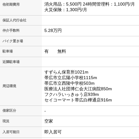
消火用品：5,500円 24時間管理料：1,100円/月
他初期費用
火災保険：1,300円/月
保証人代行会社
5.28万円
仲介手数料
バイク置き場
有 無料
駐車場
近隣駐車場
すずらん保育所1021m
帯広市立広陽小学校1115m
帯広市立西陵中学校503m
周辺環境
医療法人社団博仁会大江病院850m
フクハラいっきゅう店939m
セイコーマート帯広白樺通店916m
-
借家区分
空家
現況
即入居可
入居可能日