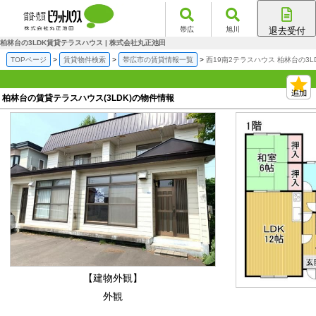
帯広
旭川
退去受付
帯広店
柏林台の3LDK賃貸テラスハウス | 株式会社丸正池田
旭川店
TOPページ
賃貸物件検索
帯広市の賃貸情報一覧
西19南2テラスハウス 柏林台の3
柏林台の賃貸テラスハウス(3LDK)の物件情報
【建物外観】
外観