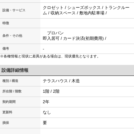
クロゼット / シューズボックス / トランクルー
設備・サービス
ム / 収納スペース / 敷地内駐車場 /
特徴
プロパン
条件・その他
即入居可 / カード決済(初期費用) /
-
備考
※各種情報と現状に差異がある場合は、現状優先となります。
設備詳細情報
テラスハウス / 木造
種別 / 構造
1階 / 2階
所在階 / 階数
2年
契約期間
なし
更新料
要
損保