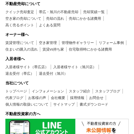
不動産売却について
クイック売却査定
帯広・旭川の不動産売却
売却実績一覧
空き家の売却について
売却の流れ
売却にかかる諸費用
高く売るポイント
よくある質問
オーナー様へ
賃貸管理について
空き家管理
管理物件ギャラリー
リフォーム事例
住まいの購入の流れ
賃貸vs持ち家
住宅取得時にかかる諸費用
入居者様へ
入居者様サイト（帯広店）
入居者様サイト（旭川店）
退去受付（帯広）
退去受付（旭川）
当社について
トップページ
インフォメーション
スタッフ紹介
スタッフブログ
代表ブログ
お客様の声
会社概要
採用情報
お問合せ
個人情報の取扱いについて
サイトマップ
書式ダウンロード
不動産投資家の方へ