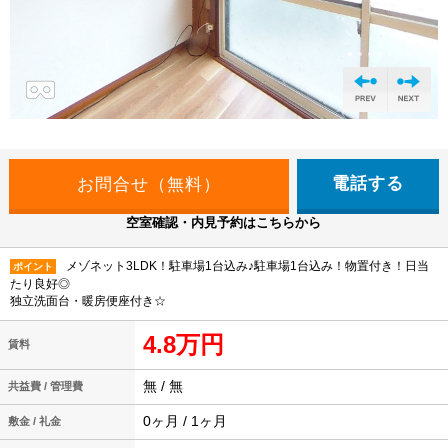
電話する
空室確認・内見予約はこちらから
メゾネット3LDK！駐車場1台込み♪駐車場1台込み！物置付き！日当
ポイント
たり良好◎
独立洗面台・暖房便座付き☆
4.8万円
賃料
無 / 無
共益費 / 管理費
0ヶ月 / 1ヶ月
敷金 / 礼金