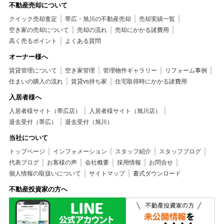
不動産売却について
クイック売却査定
帯広・旭川の不動産売却
売却実績一覧
空き家の売却について
売却の流れ
売却にかかる諸費用
高く売るポイント
よくある質問
オーナー様へ
賃貸管理について
空き家管理
管理物件ギャラリー
リフォーム事例
住まいの購入の流れ
賃貸vs持ち家
住宅取得時にかかる諸費用
入居者様へ
入居者様サイト（帯広店）
入居者様サイト（旭川店）
退去受付（帯広）
退去受付（旭川）
当社について
トップページ
インフォメーション
スタッフ紹介
スタッフブログ
代表ブログ
お客様の声
会社概要
採用情報
お問合せ
個人情報の取扱いについて
サイトマップ
書式ダウンロード
不動産投資家の方へ