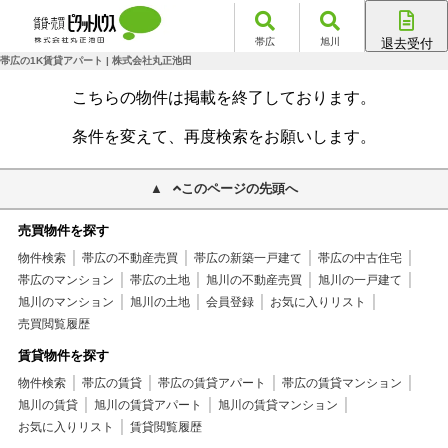
帯広
旭川
退去受付
帯広店
帯広の1K賃貸アパート | 株式会社丸正池田
旭川店
こちらの物件は掲載を終了しております。
条件を変えて、再度検索をお願いします。
このページの先頭へ
売買物件を探す
物件検索
帯広の不動産売買
帯広の新築一戸建て
帯広の中古住宅
帯広のマンション
帯広の土地
旭川の不動産売買
旭川の一戸建て
旭川のマンション
旭川の土地
会員登録
お気に入りリスト
売買閲覧履歴
賃貸物件を探す
物件検索
帯広の賃貸
帯広の賃貸アパート
帯広の賃貸マンション
旭川の賃貸
旭川の賃貸アパート
旭川の賃貸マンション
お気に入りリスト
賃貸閲覧履歴