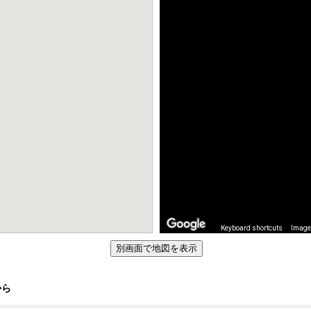
Keyboard shortcuts
Image 
から