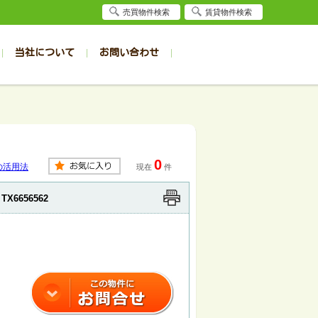
売買物件検索
賃貸物件検索
当社について
お問い合わせ
賃貸
賃貸
サイト
事例
居者様専用（旭川店）
会社概要
クイック売却査定
お問合せ
採用情報
退去受付
件一覧
件一覧
帯広の1R～1K
旭川の1R～1K
パート
パート
帯広の1DK～1LDK
旭川の1DK～1LDK
0
ンション
ンション
帯広の2K～2LDK
旭川の2K～2LDK
の活用法
現在
件
戸建て
戸建て
帯広の3K～3LDK
旭川の3K～3LDK
TX6656562
務所
務所
帯広の4K以上
旭川の4K以上