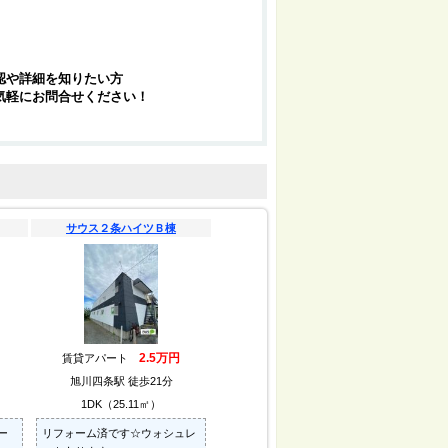
認や詳細を知りたい方
気軽にお問合せください！
サウス２条ハイツＢ棟
2.5万円
賃貸アパート
旭川四条駅 徒歩21分
1DK（25.11㎡）
ー
リフォーム済です☆ウォシュレ