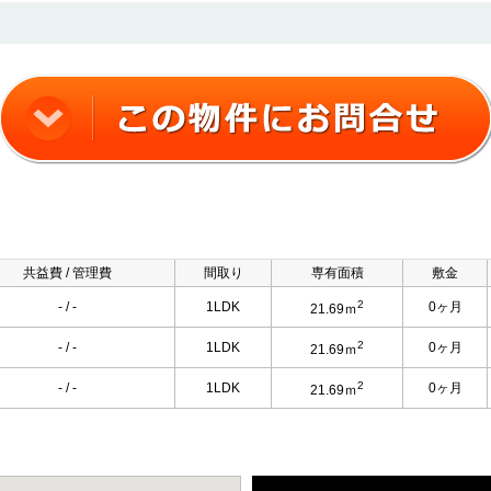
共益費 / 管理費
間取り
専有面積
敷金
2
- / -
1LDK
0ヶ月
21.69ｍ
2
- / -
1LDK
0ヶ月
21.69ｍ
2
- / -
1LDK
0ヶ月
21.69ｍ