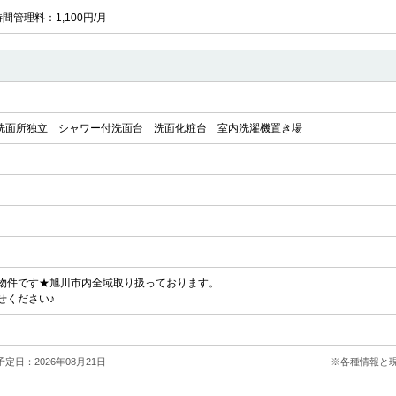
時間管理料：1,100円/月
洗面所独立
シャワー付洗面台
洗面化粧台
室内洗濯機置き場
の物件です★旭川市内全域取り扱っております。
せください♪
定日：2026年08月21日
※各種情報と