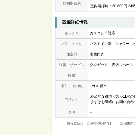
他初期費用
室内清掃料：30,800円 24
設備詳細情報
キッチン
ガスコンロ対応
バス・トイレ
バストイレ別
シャワー
住空間
南西向き
設備・サービス
クロゼット
収納スペース
特 徴
条件・その他
ガス:都市
経済的な都市ガス♪♪1DK
コメント
まずはお気軽にお問い合わ
備 考
-
情報更新日：2026年08月07日
次回更新予