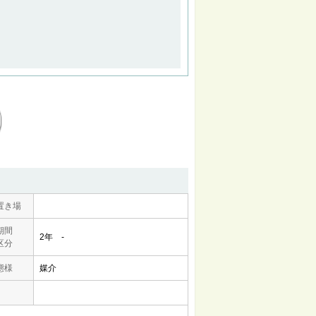
置き場
期間
2年 -
区分
態様
媒介