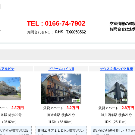
TEL : 0166-74-7902
空室情報の確
お問合せはお
７
TX6656562
お問合わせNO：
Ｂアルピナ
ドリームハイツⅢ
サウス２条ハイツＢ棟
2.8万円
3.2万円
2.8万円
パート
賃貸アパート
賃貸アパート
条駅 徒歩22分
南永山駅 徒歩21分
旭川四条駅 徒歩21分
K（25.92㎡）
1LDK（38.90㎡）
1DK（25.11㎡）
スですが都市ガス設
豊岡エリア１ＬＤＫ♪都市ガス♪
買い物の利便性良し♪リフォ