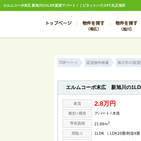
エルムコーポ末広 新旭川の1LDK賃貸アパート！｜ピタットハウスFC丸正池田
トップページ
物件を探す
物件を探す
（帯広）
（旭川）
総合お問合せ
お知らせ
賃貸管理について
選ばれる理由
管理のお問合せ
スタッフ紹介
TOPページ
賃貸物件検索
旭川市の賃貸
エルムコーポ末広 新旭川の1L
2.8万円
家賃
種別 / 構造
アパート / 木造
2
専有面積
21.69ｍ
間取り
1LDK （ LDK10畳/和室4畳