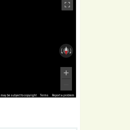
may be subject to copyright
Terms
Report a problem