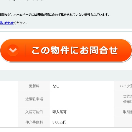
相談など、ホームページには掲載が間に合わず載せきれていない情報もございます。
問い合わせ
ください。
更新料
なし
バイク
契約
近隣駐車場
借家
入居可能日
即入居可
取引
仲介手数料
3.08万円