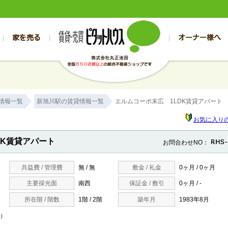
家を売る
オーナー様へ
売買
売買
売却実績一覧
空き家管理
スタッフブログ
売却のお問合せ
管理物件ギャラリー
売却のご相談
入居者様専用（帯広店）
お客様の声
不動産売却査定
リフォーム
入
帯広の売買物件一覧
旭川の売買物件一覧
帯広の1000万円以下
旭川の1000万円以下
帯広の賃貸物
旭川の賃貸物
情報一覧
新旭川駅の賃貸情報一覧
エルムコーポ末広 1LDK賃貸アパート
帯広の新築一戸建て
旭川の新築一戸建て
帯広の1000万～2000万円
旭川の1000万～2000万円
帯広の賃貸ア
旭川の賃貸ア
帯広の中古一戸建て
旭川の中古一戸建て
帯広の2000万～3000万円
旭川の2000万～3000万円
帯広の賃貸マ
旭川の賃貸マ
お気に入り
帯広の土地
旭川の土地
帯広の3000万～4000万円
旭川の3000万～4000万円
帯広の賃貸一
旭川の賃貸一
DK賃貸アパート
お問合わせNO：
帯広の中古マンション
旭川の中古マンション
帯広の4000万以上
旭川の4000万以上
帯広の賃貸事
旭川の賃貸事
共益費 / 管理費
無 / 無
敷金 / 礼金
0ヶ月 / 0ヶ月
主要採光面
南西
保証金 / 敷引
0ヶ月 / -
所在階 / 階数
1階 / 2階
築年月
1983年8月
 ）