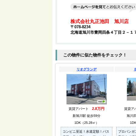
株式会社丸正池田 旭川店
〒078-8234
北海道旭川市豊岡四条４丁目２－１
この物件に似た物件をチェック！
リオグランデ
2.8万円
賃貸アパート
賃貸ア
新旭川駅 徒歩59分
旭川四
1DK（25.28㎡）
1D
コンビニ至近！水道定額！バス
プロパンガ