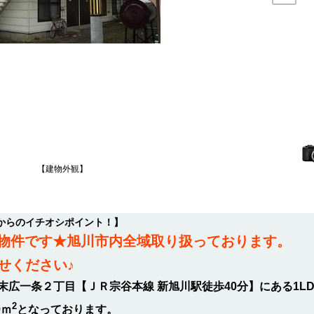
【建物外観】
からのイチオシポイント！】
Kの物件です★旭川市内全域取り扱っております。
せください♪
広一条２丁目【ＪＲ宗谷本線 新旭川駅徒歩40分】にある1L
2
9ｍ
となっております。