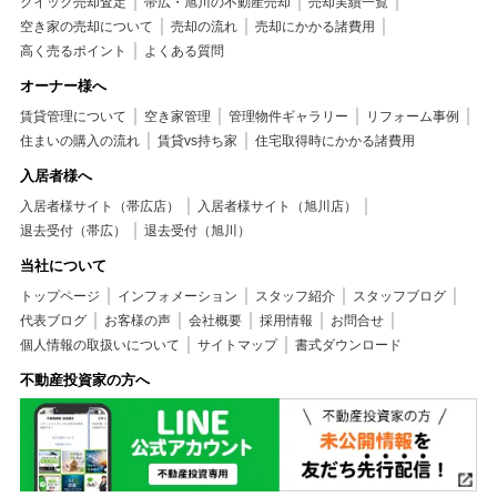
クイック売却査定
帯広・旭川の不動産売却
売却実績一覧
空き家の売却について
売却の流れ
売却にかかる諸費用
高く売るポイント
よくある質問
オーナー様へ
賃貸管理について
空き家管理
管理物件ギャラリー
リフォーム事例
住まいの購入の流れ
賃貸vs持ち家
住宅取得時にかかる諸費用
入居者様へ
入居者様サイト（帯広店）
入居者様サイト（旭川店）
退去受付（帯広）
退去受付（旭川）
当社について
トップページ
インフォメーション
スタッフ紹介
スタッフブログ
代表ブログ
お客様の声
会社概要
採用情報
お問合せ
個人情報の取扱いについて
サイトマップ
書式ダウンロード
不動産投資家の方へ