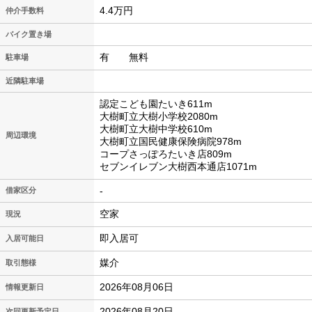
4.4万円
仲介手数料
バイク置き場
有 無料
駐車場
近隣駐車場
認定こども園たいき611m
大樹町立大樹小学校2080m
大樹町立大樹中学校610m
周辺環境
大樹町立国民健康保険病院978m
コープさっぽろたいき店809m
セブンイレブン大樹西本通店1071m
-
借家区分
空家
現況
即入居可
入居可能日
媒介
取引態様
2026年08月06日
情報更新日
2026年08月20日
次回更新予定日