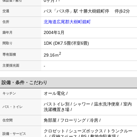
0ヶ月 / -
保証金 / 敷引
バス「バス停」駅 十勝大樹鏡町停 停歩2分
交通
北海道広尾郡大樹町鏡町
住所
2004年1月
築年月
1DK (DK7.5畳/洋室6畳)
間取り
2
29.16ｍ
専有面積
-
主要採光面
設備・条件・こだわり
オール電化 /
キッチン
バストイレ別 / シャワー / 温水洗浄便座 / 室内
バス・トイレ
洗濯機置き場 /
角部屋 / フローリング / 冷房 /
住空間
クロゼット / シューズボックス / トランクルー
設備・サービス
ム / 収納スペース / BS / 敷地内駐車場 /