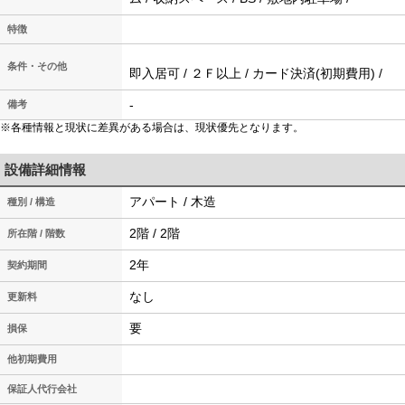
特徴
条件・その他
即入居可 / ２Ｆ以上 / カード決済(初期費用) /
-
備考
※各種情報と現状に差異がある場合は、現状優先となります。
設備詳細情報
アパート / 木造
種別 / 構造
2階 / 2階
所在階 / 階数
2年
契約期間
なし
更新料
要
損保
他初期費用
保証人代行会社