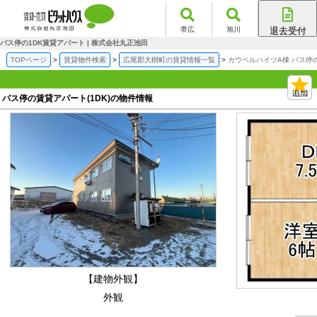
帯広
旭川
退去受付
帯広店
バス停の1DK賃貸アパート | 株式会社丸正池田
旭川店
TOPページ
賃貸物件検索
広尾郡大樹町の賃貸情報一覧
カウベルハイツA棟 バス停
バス停の賃貸アパート(1DK)の物件情報
【建物外観】
外観