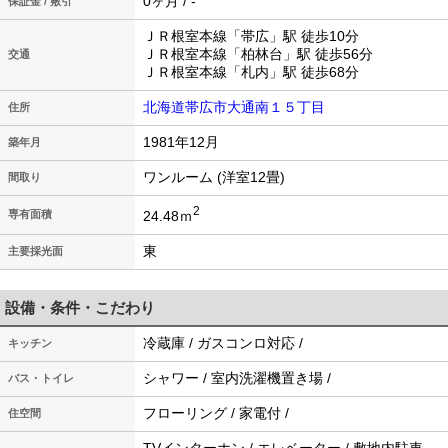
0ヶ月 / -
保証金 / 敷引
ＪＲ根室本線「帯広」駅 徒歩10分
ＪＲ根室本線「柏林台」駅 徒歩56分
交通
ＪＲ根室本線「札内」駅 徒歩68分
北海道帯広市大通南１５丁目
住所
1981年12月
築年月
ワンルーム (洋室12畳)
間取り
2
24.48ｍ
専有面積
東
主要採光面
設備・条件・こだわり
冷蔵庫 / ガスコンロ対応 /
キッチン
シャワー / 室内洗濯機置き場 /
バス・トイレ
フローリング / 家電付 /
住空間