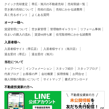
クイック売却査定
帯広・旭川の不動産売却
売却実績一覧
空き家の売却について
売却の流れ
売却にかかる諸費用
高く売るポイント
よくある質問
オーナー様へ
賃貸管理について
空き家管理
管理物件ギャラリー
リフォーム事例
住まいの購入の流れ
賃貸vs持ち家
住宅取得時にかかる諸費用
入居者様へ
入居者様サイト（帯広店）
入居者様サイト（旭川店）
退去受付（帯広）
退去受付（旭川）
当社について
トップページ
インフォメーション
スタッフ紹介
スタッフブログ
代表ブログ
お客様の声
会社概要
採用情報
お問合せ
個人情報の取扱いについて
サイトマップ
書式ダウンロード
不動産投資家の方へ