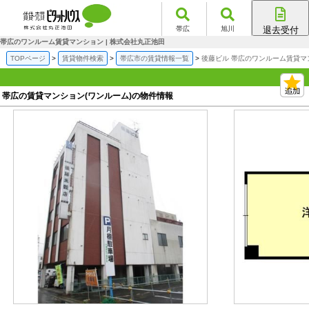
帯広
旭川
退去受付
帯広店
帯広のワンルーム賃貸マンション | 株式会社丸正池田
旭川店
TOPページ
賃貸物件検索
帯広市の賃貸情報一覧
後藤ビル 帯広のワンルーム賃貸マ
帯広の賃貸マンション(ワンルーム)の物件情報