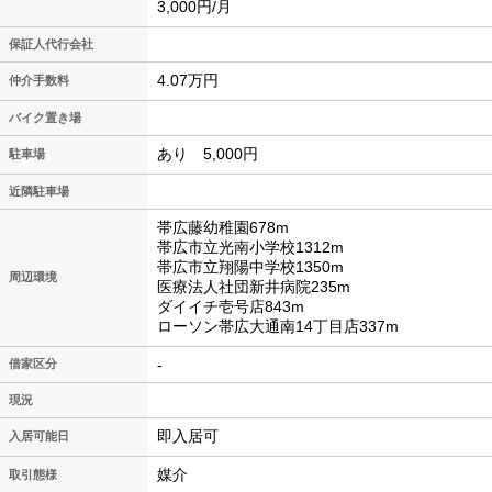
3,000円/月
保証人代行会社
4.07万円
仲介手数料
バイク置き場
あり 5,000円
駐車場
近隣駐車場
帯広藤幼稚園678m
帯広市立光南小学校1312m
帯広市立翔陽中学校1350m
周辺環境
医療法人社団新井病院235m
ダイイチ壱号店843m
ローソン帯広大通南14丁目店337m
-
借家区分
現況
即入居可
入居可能日
媒介
取引態様