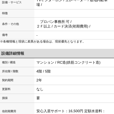
TVインターホン / エレベーター / 敷地内駐車
設備・サービス
場 /
特徴
プロパン事務所:可 /
条件・その他
２Ｆ以上 / カード決済(初期費用) /
-
備考
※各種情報と現状に差異がある場合は、現状優先となります。
設備詳細情報
マンション / RC造(鉄筋コンクリート造)
種別 / 構造
4階 / 5階
所在階 / 階数
2年
契約期間
なし
更新料
要
損保
安心入居サポート：16,500円 定額水道料：
他初期費用