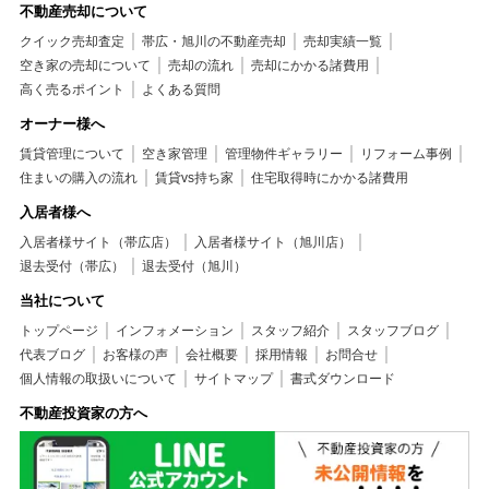
不動産売却について
クイック売却査定
帯広・旭川の不動産売却
売却実績一覧
空き家の売却について
売却の流れ
売却にかかる諸費用
高く売るポイント
よくある質問
オーナー様へ
賃貸管理について
空き家管理
管理物件ギャラリー
リフォーム事例
住まいの購入の流れ
賃貸vs持ち家
住宅取得時にかかる諸費用
入居者様へ
入居者様サイト（帯広店）
入居者様サイト（旭川店）
退去受付（帯広）
退去受付（旭川）
当社について
トップページ
インフォメーション
スタッフ紹介
スタッフブログ
代表ブログ
お客様の声
会社概要
採用情報
お問合せ
個人情報の取扱いについて
サイトマップ
書式ダウンロード
不動産投資家の方へ