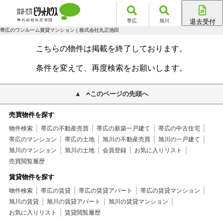
帯広
旭川
退去受付
帯広店
帯広のワンルーム賃貸マンション | 株式会社丸正池田
旭川店
こちらの物件は掲載を終了しております。
条件を変えて、再度検索をお願いします。
このページの先頭へ
売買物件を探す
物件検索
帯広の不動産売買
帯広の新築一戸建て
帯広の中古住宅
帯広のマンション
帯広の土地
旭川の不動産売買
旭川の一戸建て
旭川のマンション
旭川の土地
会員登録
お気に入りリスト
売買閲覧履歴
賃貸物件を探す
物件検索
帯広の賃貸
帯広の賃貸アパート
帯広の賃貸マンション
旭川の賃貸
旭川の賃貸アパート
旭川の賃貸マンション
お気に入りリスト
賃貸閲覧履歴