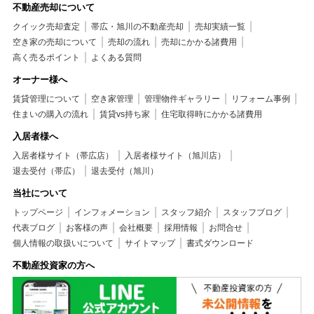
不動産売却について
クイック売却査定
帯広・旭川の不動産売却
売却実績一覧
空き家の売却について
売却の流れ
売却にかかる諸費用
高く売るポイント
よくある質問
オーナー様へ
賃貸管理について
空き家管理
管理物件ギャラリー
リフォーム事例
住まいの購入の流れ
賃貸vs持ち家
住宅取得時にかかる諸費用
入居者様へ
入居者様サイト（帯広店）
入居者様サイト（旭川店）
退去受付（帯広）
退去受付（旭川）
当社について
トップページ
インフォメーション
スタッフ紹介
スタッフブログ
代表ブログ
お客様の声
会社概要
採用情報
お問合せ
個人情報の取扱いについて
サイトマップ
書式ダウンロード
不動産投資家の方へ