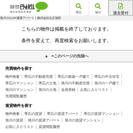
帯広
旭川
退去受付
帯広店
旭川の3LDK賃貸アパート | 株式会社丸正池田
旭川店
こちらの物件は掲載を終了しております。
条件を変えて、再度検索をお願いします。
このページの先頭へ
売買物件を探す
物件検索
帯広の不動産売買
帯広の新築一戸建て
帯広の中古住宅
帯広のマンション
帯広の土地
旭川の不動産売買
旭川の一戸建て
旭川のマンション
旭川の土地
会員登録
お気に入りリスト
売買閲覧履歴
賃貸物件を探す
物件検索
帯広の賃貸
帯広の賃貸アパート
帯広の賃貸マンション
旭川の賃貸
旭川の賃貸アパート
旭川の賃貸マンション
お気に入りリスト
賃貸閲覧履歴