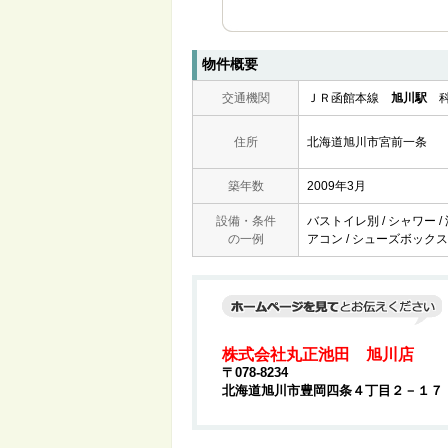
物件概要
交通機関
ＪＲ函館本線
旭川駅
科
住所
北海道旭川市宮前一条
築年数
2009年3月
設備・条件
バストイレ別 / シャワー /
の一例
アコン / シューズボックス /
株式会社丸正池田 旭川店
〒078-8234
北海道旭川市豊岡四条４丁目２－１７