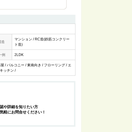
マンション / RC造(鉄筋コンクリー
構造
ト造)
一例
2LDK
 / バルコニー / 東南向き / フローリング / エ
式キッチン /
認や詳細を知りたい方
気軽にお問合せください！