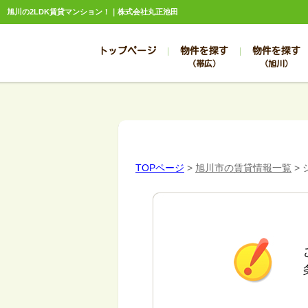
旭川の2LDK賃貸マンション！｜株式会社丸正池田
トップページ
物件を探す
物件を探す
（帯広）
（旭川）
総合お問合せ
お知らせ
賃貸管理について
選ばれる理由
管理のお問合せ
スタッフ紹介
TOPページ
>
旭川市の賃貸情報一覧
>