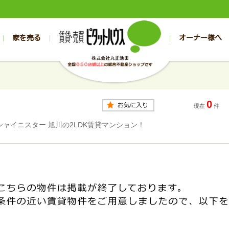
家を売る
オーナー様へ
売買
売買
売却実績一覧
空き家管理
スタッフブログ
売却のお問合せ
管理物件ギャラリー
売却のご相談
入居者様専用（帯広店）
お客様の声
不動産売却査定
リフォーム
入
帯広の売買物件一覧
旭川の売買物件一覧
帯広の1000万円以下
旭川の1000万円以下
帯広の賃貸物
旭川の賃貸物
0
帯広の新築一戸建て
旭川の新築一戸建て
帯広の1000万～2000万円
旭川の1000万～2000万円
帯広の賃貸ア
旭川の賃貸ア
現在
件
帯広の中古一戸建て
旭川の中古一戸建て
帯広の2000万～3000万円
旭川の2000万～3000万円
帯広の賃貸マ
旭川の賃貸マ
シャイニスター 旭川の2LDK賃貸マンション！
帯広の土地
旭川の土地
帯広の3000万～4000万円
旭川の3000万～4000万円
帯広の賃貸一
旭川の賃貸一
帯広の中古マンション
旭川の中古マンション
帯広の4000万以上
旭川の4000万以上
帯広の賃貸事
旭川の賃貸事