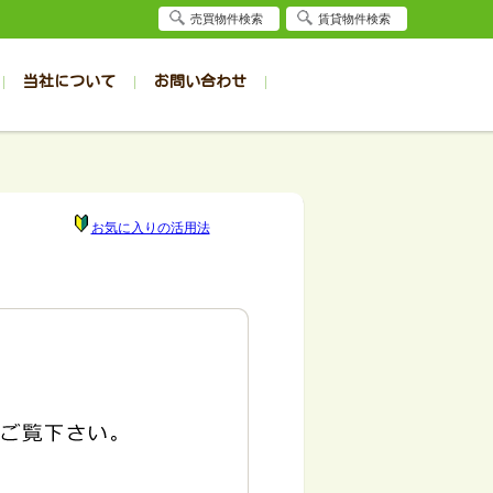
売買物件検索
賃貸物件検索
当社について
お問い合わせ
賃貸
賃貸
サイト
事例
居者様専用（旭川店）
会社概要
クイック売却査定
お問合せ
採用情報
退去受付
件一覧
件一覧
帯広の1R～1K
旭川の1R～1K
パート
パート
帯広の1DK～1LDK
旭川の1DK～1LDK
お気に入りの活用法
ンション
ンション
帯広の2K～2LDK
旭川の2K～2LDK
戸建て
戸建て
帯広の3K～3LDK
旭川の3K～3LDK
務所
務所
帯広の4K以上
旭川の4K以上