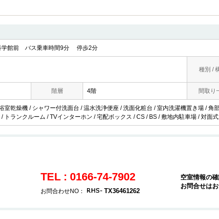
学館前 バス乗車時間9分 停歩2分
種別 / 
階層
4階
間取り
 浴室乾燥機 / シャワー付洗面台 / 温水洗浄便座 / 洗面化粧台 / 室内洗濯機置き場 / 角部屋
 トランクルーム / TVインターホン / 宅配ボックス / CS / BS / 敷地内駐車場 / 対面
TEL : 0166-74-7902
空室情報の確
お問合せはお
TX36461262
お問合わせNO：