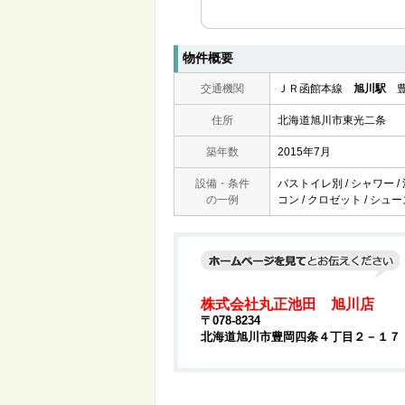
物件概要
交通機関
ＪＲ函館本線
旭川駅
豊
住所
北海道旭川市東光二条
築年数
2015年7月
設備・条件
バストイレ別 / シャワー /
の一例
コン / クロゼット / シュー
株式会社丸正池田 旭川店
〒078-8234
北海道旭川市豊岡四条４丁目２－１７