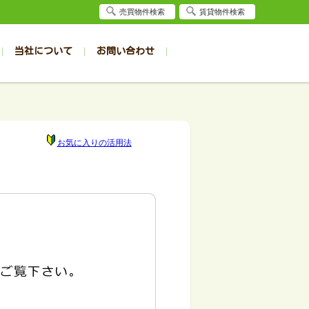
売買物件検索
賃貸物件検索
当社について
お問い合わせ
賃貸
賃貸
サイト
事例
居者様専用（旭川店）
会社概要
クイック売却査定
お問合せ
採用情報
退去受付
件一覧
件一覧
帯広の1R～1K
旭川の1R～1K
パート
パート
帯広の1DK～1LDK
旭川の1DK～1LDK
お気に入りの活用法
ンション
ンション
帯広の2K～2LDK
旭川の2K～2LDK
戸建て
戸建て
帯広の3K～3LDK
旭川の3K～3LDK
務所
務所
帯広の4K以上
旭川の4K以上