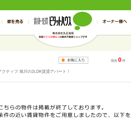
家を売る
オーナー様へ
売買
売買
売却実績一覧
空き家管理
スタッフブログ
売却のお問合せ
管理物件ギャラリー
売却のご相談
入居者様専用（帯広店）
お客様の声
不動産売却査定
リフォーム
入
帯広の売買物件一覧
旭川の売買物件一覧
帯広の1000万円以下
旭川の1000万円以下
帯広の賃貸物
旭川の賃貸物
0
帯広の新築一戸建て
旭川の新築一戸建て
帯広の1000万～2000万円
旭川の1000万～2000万円
帯広の賃貸ア
旭川の賃貸ア
現在
件
帯広の中古一戸建て
旭川の中古一戸建て
帯広の2000万～3000万円
旭川の2000万～3000万円
帯広の賃貸マ
旭川の賃貸マ
アクティフ 旭川の2LDK賃貸アパート！
帯広の土地
旭川の土地
帯広の3000万～4000万円
旭川の3000万～4000万円
帯広の賃貸一
旭川の賃貸一
帯広の中古マンション
旭川の中古マンション
帯広の4000万以上
旭川の4000万以上
帯広の賃貸事
旭川の賃貸事