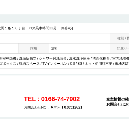
岡１条１０丁目 バス乗車時間22分 停歩4分
種別 / 
階層
2階
間取り
 浴室乾燥機 / 洗面所独立 / シャワー付洗面台 / 温水洗浄便座 / 洗面化粧台 / 室内洗濯機置
ズボックス / 収納スペース / TVインターホン / CS / BS / ネット使用料不要 / 敷地内
TEL : 0166-74-7902
空室情報の確
お問合せはお
TX38512621
お問合わせNO：