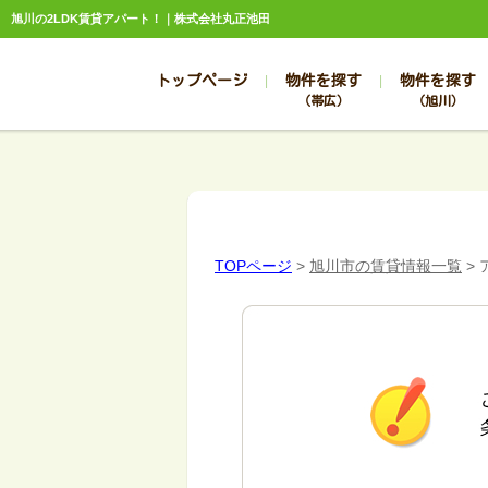
旭川の2LDK賃貸アパート！｜株式会社丸正池田
トップページ
物件を探す
物件を探す
（帯広）
（旭川）
総合お問合せ
お知らせ
賃貸管理について
選ばれる理由
管理のお問合せ
スタッフ紹介
TOPページ
>
旭川市の賃貸情報一覧
>