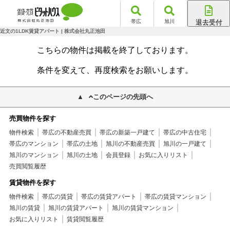
帯広
旭川
退去受付
帯広店
近文の1LDK賃貸アパート | 株式会社丸正池田
旭川店
こちらの物件は掲載を終了しております。
条件を変えて、再度検索をお願いします。
このページの先頭へ
売買物件を探す
物件検索
帯広の不動産売買
帯広の新築一戸建て
帯広の中古住宅
帯広のマンション
帯広の土地
旭川の不動産売買
旭川の一戸建て
旭川のマンション
旭川の土地
会員登録
お気に入りリスト
売買閲覧履歴
賃貸物件を探す
物件検索
帯広の賃貸
帯広の賃貸アパート
帯広の賃貸マンション
旭川の賃貸
旭川の賃貸アパート
旭川の賃貸マンション
お気に入りリスト
賃貸閲覧履歴