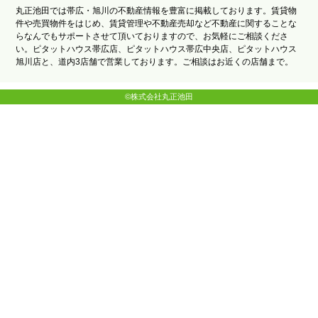
丸正池田では帯広・旭川の不動産情報を豊富に掲載しております。賃貸物
件や売買物件をはじめ、賃貸管理や不動産売却など不動産に関することな
らなんでもサポートさせて頂いておりますので、お気軽にご相談くださ
い。ピタットハウス帯広店、ピタットハウス帯広中央店、ピタットハウス
旭川店と、道内3店舗で営業しております。ご相談はお近くの店舗まで。
©株式会社丸正池田