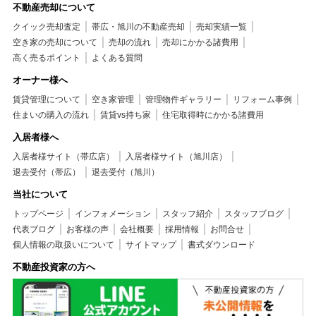
不動産売却について
クイック売却査定
帯広・旭川の不動産売却
売却実績一覧
空き家の売却について
売却の流れ
売却にかかる諸費用
高く売るポイント
よくある質問
オーナー様へ
賃貸管理について
空き家管理
管理物件ギャラリー
リフォーム事例
住まいの購入の流れ
賃貸vs持ち家
住宅取得時にかかる諸費用
入居者様へ
入居者様サイト（帯広店）
入居者様サイト（旭川店）
退去受付（帯広）
退去受付（旭川）
当社について
トップページ
インフォメーション
スタッフ紹介
スタッフブログ
代表ブログ
お客様の声
会社概要
採用情報
お問合せ
個人情報の取扱いについて
サイトマップ
書式ダウンロード
不動産投資家の方へ