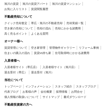
旭川の賃貸
旭川の賃貸アパート
旭川の賃貸マンション
お気に入りリスト
賃貸閲覧履歴
不動産売却について
クイック売却査定
帯広・旭川の不動産売却
売却実績一覧
空き家の売却について
売却の流れ
売却にかかる諸費用
高く売るポイント
よくある質問
オーナー様へ
賃貸管理について
空き家管理
管理物件ギャラリー
リフォーム事例
住まいの購入の流れ
賃貸vs持ち家
住宅取得時にかかる諸費用
入居者様へ
入居者様サイト（帯広店）
入居者様サイト（旭川店）
退去受付（帯広）
退去受付（旭川）
当社について
トップページ
インフォメーション
スタッフ紹介
スタッフブログ
代表ブログ
お客様の声
会社概要
採用情報
お問合せ
個人情報の取扱いについて
サイトマップ
書式ダウンロード
不動産投資家の方へ