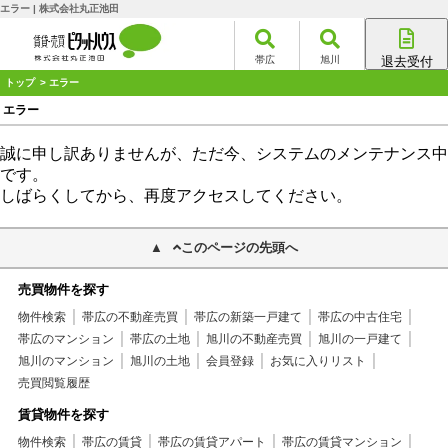
エラー | 株式会社丸正池田
帯広
旭川
退去受付
帯広店
トップ
> エラー
旭川店
エラー
誠に申し訳ありませんが、ただ今、システムのメンテナンス中
です。
しばらくしてから、再度アクセスしてください。
このページの先頭へ
売買物件を探す
物件検索
帯広の不動産売買
帯広の新築一戸建て
帯広の中古住宅
帯広のマンション
帯広の土地
旭川の不動産売買
旭川の一戸建て
旭川のマンション
旭川の土地
会員登録
お気に入りリスト
売買閲覧履歴
賃貸物件を探す
物件検索
帯広の賃貸
帯広の賃貸アパート
帯広の賃貸マンション