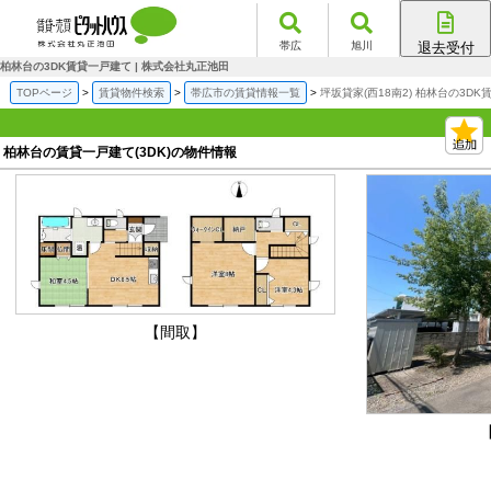
帯広
旭川
退去受付
帯広店
柏林台の3DK賃貸一戸建て | 株式会社丸正池田
旭川店
TOPページ
賃貸物件検索
帯広市の賃貸情報一覧
坪坂貸家(西18南2) 柏林台の3D
柏林台の賃貸一戸建て(3DK)の物件情報
【間取】