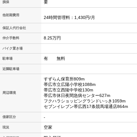
要
損保
他初期費用
24時間管理料：1,430円/月
保証人代行会社
8.25万円
仲介手数料
バイク置き場
有 無料
駐車場
近隣駐車場
すずらん保育所809m
帯広市立広陽小学校1088m
帯広市立西陵中学校130m
周辺環境
帯広市休日夜間急病センター627m
フクハラショッピングランドいっき1059m
セブンイレブン帯広西17条競馬場通店864m
-
借家区分
空家
現況