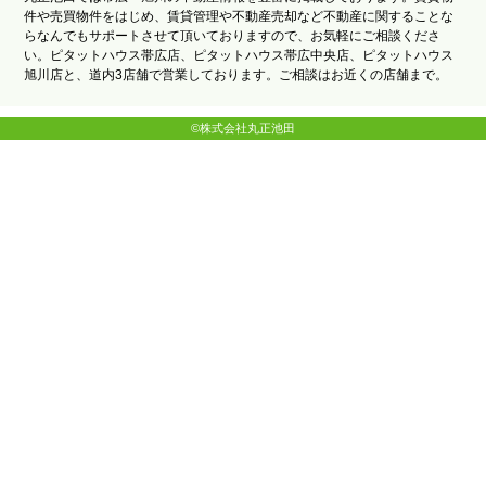
件や売買物件をはじめ、賃貸管理や不動産売却など不動産に関することな
らなんでもサポートさせて頂いておりますので、お気軽にご相談くださ
い。ピタットハウス帯広店、ピタットハウス帯広中央店、ピタットハウス
旭川店と、道内3店舗で営業しております。ご相談はお近くの店舗まで。
©株式会社丸正池田