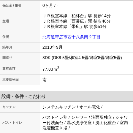
0ヶ月 / -
保証金 / 敷引
ＪＲ根室本線「柏林台」駅 徒歩14分
ＪＲ根室本線「西帯広」駅 徒歩46分
交通
ＪＲ根室本線「帯広」駅 徒歩51分
北海道帯広市西十八条南２丁目
住所
2013年9月
築年月
3DK (DK8.5畳/和室4.5畳/洋室8畳/洋室5畳)
間取り
2
77.83ｍ
専有面積
南
主要採光面
設備・条件・こだわり
システムキッチン / オール電化 /
キッチン
バストイレ別 / シャワー / 洗面所独立 / シャワ
ー付洗面台 / 温水洗浄便座 / 洗面化粧台 / 室内
バス・トイレ
洗濯機置き場 /