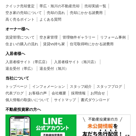
クイック売却査定
帯広・旭川の不動産売却
売却実績一覧
空き家の売却について
売却の流れ
売却にかかる諸費用
高く売るポイント
よくある質問
オーナー様へ
賃貸管理について
空き家管理
管理物件ギャラリー
リフォーム事例
住まいの購入の流れ
賃貸vs持ち家
住宅取得時にかかる諸費用
入居者様へ
入居者様サイト（帯広店）
入居者様サイト（旭川店）
退去受付（帯広）
退去受付（旭川）
当社について
トップページ
インフォメーション
スタッフ紹介
スタッフブログ
代表ブログ
お客様の声
会社概要
採用情報
お問合せ
個人情報の取扱いについて
サイトマップ
書式ダウンロード
不動産投資家の方へ