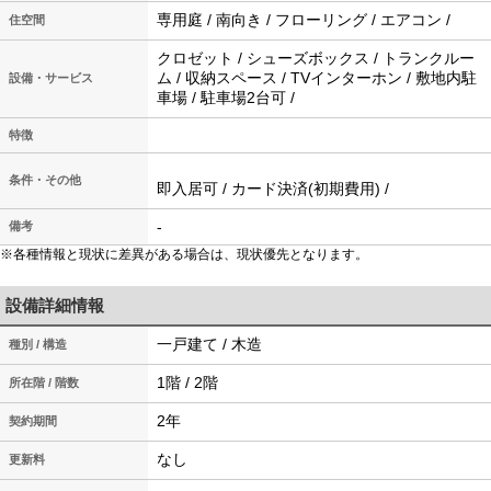
専用庭 / 南向き / フローリング / エアコン /
住空間
クロゼット / シューズボックス / トランクルー
ム / 収納スペース / TVインターホン / 敷地内駐
設備・サービス
車場 / 駐車場2台可 /
特徴
条件・その他
即入居可 / カード決済(初期費用) /
-
備考
※各種情報と現状に差異がある場合は、現状優先となります。
設備詳細情報
一戸建て / 木造
種別 / 構造
1階 / 2階
所在階 / 階数
2年
契約期間
なし
更新料