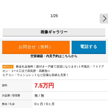
1/26
画像ギャラリー
電話する
空室確認・内見予約はこちらから
敷金礼金無料！庭付き一戸建て賃貸になります♪１坪風呂・ＴＶドア
ポイント
ホン・２×４工法で高気密・高断熱☆
エアコン・ウォシュレットなど設備も収納も充実！
7.5万円
賃料
無 / 無
共益費 / 管理費
0ヶ月 / 0ヶ月
敷金 / 礼金