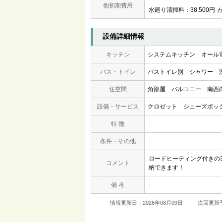
他初期費用
水廻り清掃料：38,500円 
設備詳細情報
キッチン
システムキッチン
オール
バス・トイレ
バストイレ別
シャワー
住空間
角部屋
バルコニー
南西
設備・サービス
クロゼット
シューズボッ
特 徴
条件・その他
ロードヒーティング付きの
コメント
納できます！
備 考
-
情報更新日：2026年08月09日
次回更新予