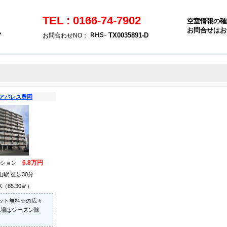
TEL : 0166-74-7902
空室情報の確
お問合せはお
７
TX0035891-D
お問合わせNO：
アパレス豊岡
6.8万円
ンション
山駅 徒歩30分
K（85.30㎡）
ット無料☆の広々
車場はシーズン除