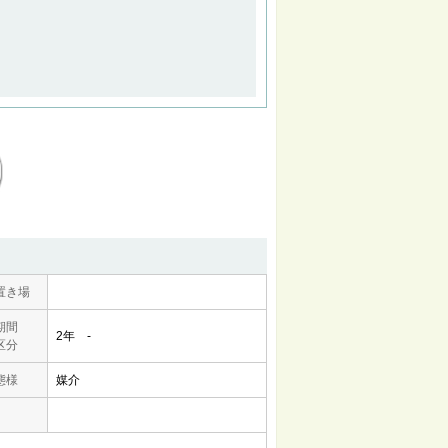
置き場
期間
2年 -
区分
態様
媒介