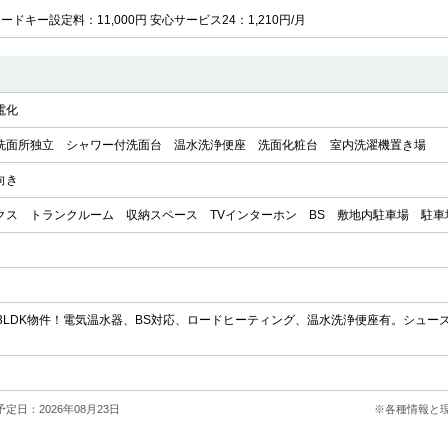
カードキー設定料：11,000円 安心サービス24：1,210円/月
電化
洗面所独立
シャワー付洗面台
温水洗浄便座
洗面化粧台
室内洗濯機置き場
向き
クス
トランクルーム
収納スペース
TVインターホン
BS
敷地内駐車場
駐車
3LDK物件！電気温水器、BS対応、ロードヒーティング、温水洗浄便座有。シュー
定日：2026年08月23日
※各種情報と