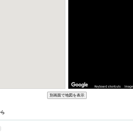
Keyboard shortcuts
Image 
から