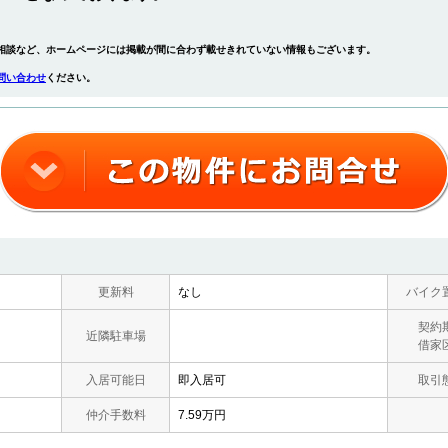
相談など、ホームページには掲載が間に合わず載せきれていない情報もございます。
問い合わせ
ください。
更新料
なし
バイク
契約
近隣駐車場
借家
入居可能日
即入居可
取引
仲介手数料
7.59万円