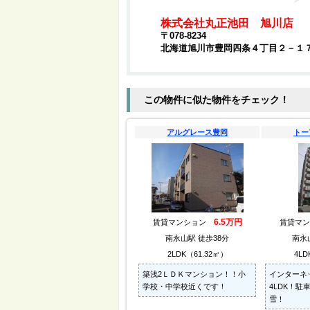
株式会社丸正池田 旭川店
〒078-8234
北海道旭川市豊岡四条４丁目２－１
この物件に似た物件をチェック！
アルグレース豊岡
トー
6.5万円
賃貸マンション
賃貸マ
南永山駅 徒歩38分
南永
2LDK（61.32㎡）
4LD
築浅2ＬＤＫマンション！！小
インターネ
学校・中学校近くです！
4LDK！駐
雪！