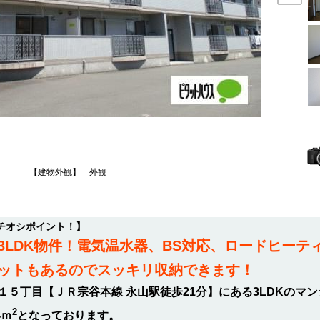
【建物外観】 外観
チオシポイント！】
3LDK物件！電気温水器、BS対応、ロードヒーテ
ットもあるのでスッキリ収納できます！
５丁目【ＪＲ宗谷本線 永山駅徒歩21分】にある3LDKのマ
2
4ｍ
となっております。