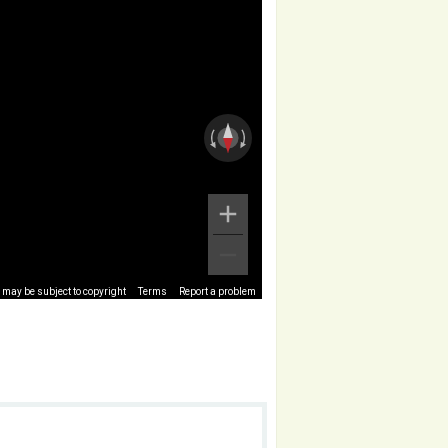
may be subject to copyright
Terms
Report a problem