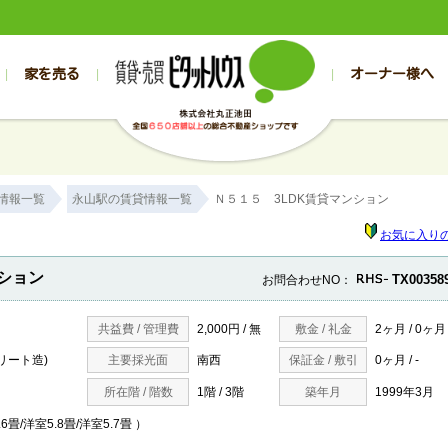
家を売る
オーナー様へ
売買
売買
売却実績一覧
空き家管理
スタッフブログ
売却のお問合せ
管理物件ギャラリー
売却のご相談
入居者様専用（帯広店）
お客様の声
不動産売却査定
リフォーム
入
帯広の売買物件一覧
旭川の売買物件一覧
帯広の1000万円以下
旭川の1000万円以下
帯広の賃貸物
旭川の賃貸物
情報一覧
永山駅の賃貸情報一覧
Ｎ５１５ 3LDK賃貸マンション
帯広の新築一戸建て
旭川の新築一戸建て
帯広の1000万～2000万円
旭川の1000万～2000万円
帯広の賃貸ア
旭川の賃貸ア
帯広の中古一戸建て
旭川の中古一戸建て
帯広の2000万～3000万円
旭川の2000万～3000万円
帯広の賃貸マ
旭川の賃貸マ
お気に入り
帯広の土地
旭川の土地
帯広の3000万～4000万円
旭川の3000万～4000万円
帯広の賃貸一
旭川の賃貸一
ション
TX00358
お問合わせNO：
帯広の中古マンション
旭川の中古マンション
帯広の4000万以上
旭川の4000万以上
帯広の賃貸事
旭川の賃貸事
共益費 / 管理費
2,000円 / 無
敷金 / 礼金
2ヶ月 / 0ヶ月
リート造)
主要採光面
南西
保証金 / 敷引
0ヶ月 / -
所在階 / 階数
1階 / 3階
築年月
1999年3月
6.6畳/洋室5.8畳/洋室5.7畳 ）