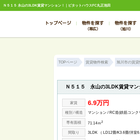
Ｎ５１５ 永山の3LDK賃貸マンション！｜ピタットハウスFC丸正池田
トップページ
物件を探す
物件を探す
（帯広）
（旭川）
総合お問合せ
お知らせ
賃貸管理について
選ばれる理由
管理のお問合せ
スタッフ紹介
TOPページ
賃貸物件検索
旭川市の賃貸
Ｎ５１５ 永山の3LDK賃貸マン
6.9万円
家賃
種別 / 構造
マンション / RC造(鉄筋コンク
2
専有面積
71.14ｍ
間取り
3LDK （ LD12畳/K3.6畳/洋室