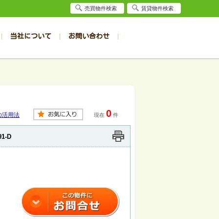
売買物件検索
賃貸物件検索
当社について
お問い合わせ
賃貸
賃貸
サイト
事例
居者様専用（旭川店）
会社概要
クイック売却査定
お問合せ
採用情報
退去受付
件一覧
件一覧
帯広の1R～1K
旭川の1R～1K
パート
パート
帯広の1DK～1LDK
旭川の1DK～1LDK
0
ンション
ンション
帯広の2K～2LDK
旭川の2K～2LDK
の活用法
現在
件
戸建て
戸建て
帯広の3K～3LDK
旭川の3K～3LDK
91-D
務所
務所
帯広の4K以上
旭川の4K以上