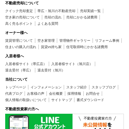
不動産売却について
クイック売却査定
帯広・旭川の不動産売却
売却実績一覧
空き家の売却について
売却の流れ
売却にかかる諸費用
高く売るポイント
よくある質問
オーナー様へ
賃貸管理について
空き家管理
管理物件ギャラリー
リフォーム事例
住まいの購入の流れ
賃貸vs持ち家
住宅取得時にかかる諸費用
入居者様へ
入居者様サイト（帯広店）
入居者様サイト（旭川店）
退去受付（帯広）
退去受付（旭川）
当社について
トップページ
インフォメーション
スタッフ紹介
スタッフブログ
代表ブログ
お客様の声
会社概要
採用情報
お問合せ
個人情報の取扱いについて
サイトマップ
書式ダウンロード
不動産投資家の方へ