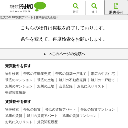
帯広
旭川
退去受付
帯広店
近文の3LDK賃貸アパート | 株式会社丸正池田
旭川店
こちらの物件は掲載を終了しております。
条件を変えて、再度検索をお願いします。
このページの先頭へ
売買物件を探す
物件検索
帯広の不動産売買
帯広の新築一戸建て
帯広の中古住宅
帯広のマンション
帯広の土地
旭川の不動産売買
旭川の一戸建て
旭川のマンション
旭川の土地
会員登録
お気に入りリスト
売買閲覧履歴
賃貸物件を探す
物件検索
帯広の賃貸
帯広の賃貸アパート
帯広の賃貸マンション
旭川の賃貸
旭川の賃貸アパート
旭川の賃貸マンション
お気に入りリスト
賃貸閲覧履歴