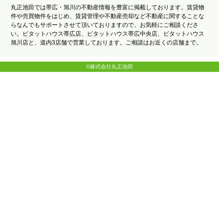
丸正池田では帯広・旭川の不動産情報を豊富に掲載しております。賃貸物
件や売買物件をはじめ、賃貸管理や不動産売却など不動産に関することな
らなんでもサポートさせて頂いておりますので、お気軽にご相談くださ
い。ピタットハウス帯広店、ピタットハウス帯広中央店、ピタットハウス
旭川店と、道内3店舗で営業しております。ご相談はお近くの店舗まで。
©株式会社丸正池田