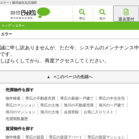
エラー | 株式会社丸正池田
帯広
旭川
退去受付
帯広店
トップ
> エラー
旭川店
エラー
誠に申し訳ありませんが、ただ今、システムのメンテナンス中
です。
しばらくしてから、再度アクセスしてください。
このページの先頭へ
売買物件を探す
物件検索
帯広の不動産売買
帯広の新築一戸建て
帯広の中古住宅
帯広のマンション
帯広の土地
旭川の不動産売買
旭川の一戸建て
旭川のマンション
旭川の土地
会員登録
お気に入りリスト
売買閲覧履歴
賃貸物件を探す
物件検索
帯広の賃貸
帯広の賃貸アパート
帯広の賃貸マンション