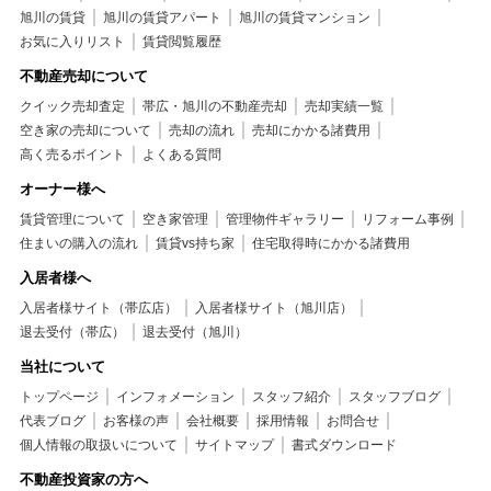
旭川の賃貸
旭川の賃貸アパート
旭川の賃貸マンション
お気に入りリスト
賃貸閲覧履歴
不動産売却について
クイック売却査定
帯広・旭川の不動産売却
売却実績一覧
空き家の売却について
売却の流れ
売却にかかる諸費用
高く売るポイント
よくある質問
オーナー様へ
賃貸管理について
空き家管理
管理物件ギャラリー
リフォーム事例
住まいの購入の流れ
賃貸vs持ち家
住宅取得時にかかる諸費用
入居者様へ
入居者様サイト（帯広店）
入居者様サイト（旭川店）
退去受付（帯広）
退去受付（旭川）
当社について
トップページ
インフォメーション
スタッフ紹介
スタッフブログ
代表ブログ
お客様の声
会社概要
採用情報
お問合せ
個人情報の取扱いについて
サイトマップ
書式ダウンロード
不動産投資家の方へ