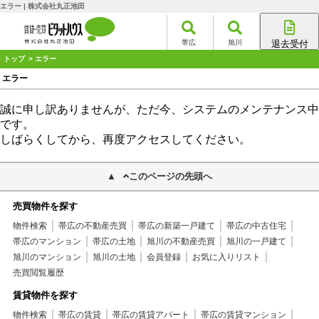
エラー | 株式会社丸正池田
帯広
旭川
退去受付
帯広店
トップ
> エラー
旭川店
エラー
誠に申し訳ありませんが、ただ今、システムのメンテナンス中
です。
しばらくしてから、再度アクセスしてください。
このページの先頭へ
売買物件を探す
物件検索
帯広の不動産売買
帯広の新築一戸建て
帯広の中古住宅
帯広のマンション
帯広の土地
旭川の不動産売買
旭川の一戸建て
旭川のマンション
旭川の土地
会員登録
お気に入りリスト
売買閲覧履歴
賃貸物件を探す
物件検索
帯広の賃貸
帯広の賃貸アパート
帯広の賃貸マンション