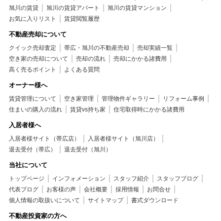
旭川の賃貸
旭川の賃貸アパート
旭川の賃貸マンション
お気に入りリスト
賃貸閲覧履歴
不動産売却について
クイック売却査定
帯広・旭川の不動産売却
売却実績一覧
空き家の売却について
売却の流れ
売却にかかる諸費用
高く売るポイント
よくある質問
オーナー様へ
賃貸管理について
空き家管理
管理物件ギャラリー
リフォーム事例
住まいの購入の流れ
賃貸vs持ち家
住宅取得時にかかる諸費用
入居者様へ
入居者様サイト（帯広店）
入居者様サイト（旭川店）
退去受付（帯広）
退去受付（旭川）
当社について
トップページ
インフォメーション
スタッフ紹介
スタッフブログ
代表ブログ
お客様の声
会社概要
採用情報
お問合せ
個人情報の取扱いについて
サイトマップ
書式ダウンロード
不動産投資家の方へ