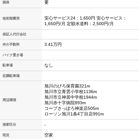
要
損保
安心サービス24：1,650円 安心サービス：
他初期費用
1,650円/月 定額水道料：2,500円/月
保証人代行会社
3.41万円
仲介手数料
バイク置き場
なし
駐車場
近隣駐車場
旭川のびろ保育園321m
旭川市立青雲小学校1136m
旭川市立神居中学校1944m
周辺環境
旭川赤十字病院893m
コープさっぽろ神楽店505m
ローソン旭川1条4丁目店991m
-
借家区分
空家
現況