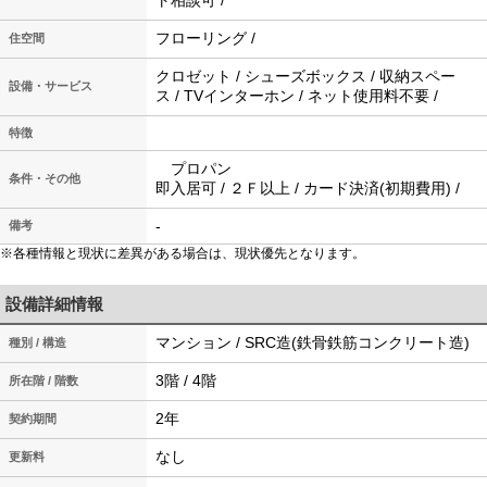
ト相談可 /
フローリング /
住空間
クロゼット / シューズボックス / 収納スペー
設備・サービス
ス / TVインターホン / ネット使用料不要 /
特徴
プロパン
条件・その他
即入居可 / ２Ｆ以上 / カード決済(初期費用) /
-
備考
※各種情報と現状に差異がある場合は、現状優先となります。
設備詳細情報
マンション / SRC造(鉄骨鉄筋コンクリート造)
種別 / 構造
3階 / 4階
所在階 / 階数
2年
契約期間
なし
更新料