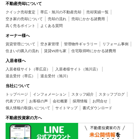
不動産売却について
クイック売却査定
帯広・旭川の不動産売却
売却実績一覧
空き家の売却について
売却の流れ
売却にかかる諸費用
高く売るポイント
よくある質問
オーナー様へ
賃貸管理について
空き家管理
管理物件ギャラリー
リフォーム事例
住まいの購入の流れ
賃貸vs持ち家
住宅取得時にかかる諸費用
入居者様へ
入居者様サイト（帯広店）
入居者様サイト（旭川店）
退去受付（帯広）
退去受付（旭川）
当社について
トップページ
インフォメーション
スタッフ紹介
スタッフブログ
代表ブログ
お客様の声
会社概要
採用情報
お問合せ
個人情報の取扱いについて
サイトマップ
書式ダウンロード
不動産投資家の方へ