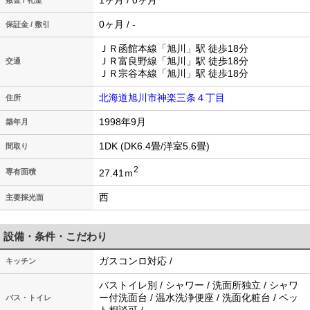
1ヶ月 / 0ヶ月
敷金 / 礼金
0ヶ月 / -
保証金 / 敷引
ＪＲ函館本線「旭川」駅 徒歩18分
ＪＲ富良野線「旭川」駅 徒歩18分
交通
ＪＲ宗谷本線「旭川」駅 徒歩18分
北海道旭川市神楽三条４丁目
住所
1998年9月
築年月
1DK (DK6.4畳/洋室5.6畳)
間取り
2
27.41ｍ
専有面積
西
主要採光面
設備・条件・こだわり
ガスコンロ対応 /
キッチン
バストイレ別 / シャワー / 洗面所独立 / シャワ
ー付洗面台 / 温水洗浄便座 / 洗面化粧台 / ペッ
バス・トイレ