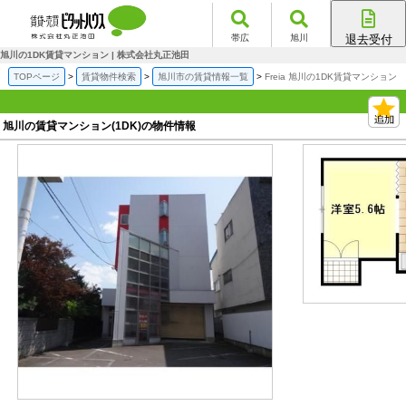
帯広
旭川
退去受付
帯広店
旭川の1DK賃貸マンション | 株式会社丸正池田
旭川店
TOPページ
賃貸物件検索
旭川市の賃貸情報一覧
Freia 旭川の1DK賃貸マンション
旭川の賃貸マンション(1DK)の物件情報