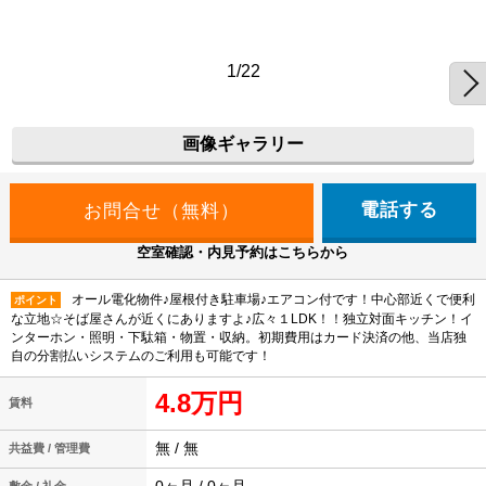
1/22
画像ギャラリー
電話する
空室確認・内見予約はこちらから
オール電化物件♪屋根付き駐車場♪エアコン付です！中心部近くで便利
ポイント
な立地☆そば屋さんが近くにありますよ♪広々１LDK！！独立対面キッチン！イ
ンターホン・照明・下駄箱・物置・収納。初期費用はカード決済の他、当店独
自の分割払いシステムのご利用も可能です！
4.8万円
賃料
無 / 無
共益費 / 管理費