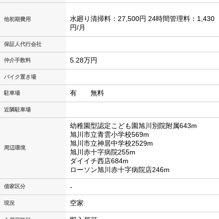
水廻り清掃料：27,500円 24時間管理料：1,430
他初期費用
円/月
保証人代行会社
5.28万円
仲介手数料
バイク置き場
有 無料
駐車場
近隣駐車場
幼稚園型認定こども園旭川別院附属643m
旭川市立青雲小学校569m
旭川市立神居中学校2529m
周辺環境
旭川赤十字病院255m
ダイイチ西店684m
ローソン旭川赤十字病院店246m
-
借家区分
空家
現況