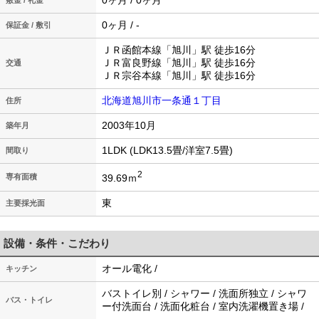
0ヶ月 / 0ヶ月
敷金 / 礼金
0ヶ月 / -
保証金 / 敷引
ＪＲ函館本線「旭川」駅 徒歩16分
ＪＲ富良野線「旭川」駅 徒歩16分
交通
ＪＲ宗谷本線「旭川」駅 徒歩16分
北海道旭川市一条通１丁目
住所
2003年10月
築年月
1LDK (LDK13.5畳/洋室7.5畳)
間取り
2
39.69ｍ
専有面積
東
主要採光面
設備・条件・こだわり
オール電化 /
キッチン
バストイレ別 / シャワー / 洗面所独立 / シャワ
バス・トイレ
ー付洗面台 / 洗面化粧台 / 室内洗濯機置き場 /