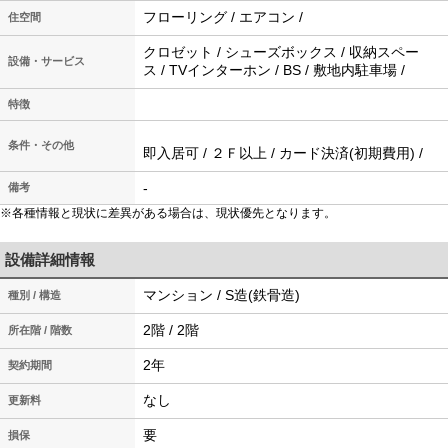
フローリング / エアコン /
住空間
クロゼット / シューズボックス / 収納スペー
設備・サービス
ス / TVインターホン / BS / 敷地内駐車場 /
特徴
条件・その他
即入居可 / ２Ｆ以上 / カード決済(初期費用) /
-
備考
※各種情報と現状に差異がある場合は、現状優先となります。
設備詳細情報
マンション / S造(鉄骨造)
種別 / 構造
2階 / 2階
所在階 / 階数
2年
契約期間
なし
更新料
要
損保