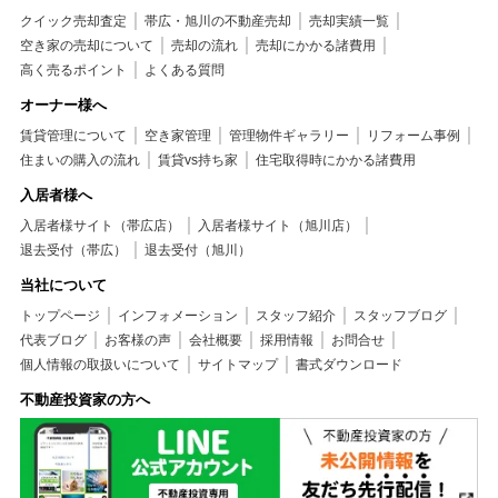
クイック売却査定
帯広・旭川の不動産売却
売却実績一覧
空き家の売却について
売却の流れ
売却にかかる諸費用
高く売るポイント
よくある質問
オーナー様へ
賃貸管理について
空き家管理
管理物件ギャラリー
リフォーム事例
住まいの購入の流れ
賃貸vs持ち家
住宅取得時にかかる諸費用
入居者様へ
入居者様サイト（帯広店）
入居者様サイト（旭川店）
退去受付（帯広）
退去受付（旭川）
当社について
トップページ
インフォメーション
スタッフ紹介
スタッフブログ
代表ブログ
お客様の声
会社概要
採用情報
お問合せ
個人情報の取扱いについて
サイトマップ
書式ダウンロード
不動産投資家の方へ