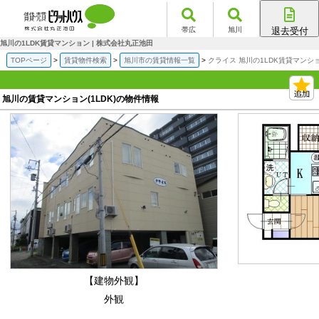
帯広
旭川
退去受付
帯広店
旭川の1LDK賃貸マンション | 株式会社丸正池田
旭川店
TOPページ
賃貸物件検索
旭川市の賃貸情報一覧
クライス 旭川の1LDK賃貸マンシ
旭川の賃貸マンション(1LDK)の物件情報
【建物外観】
外観