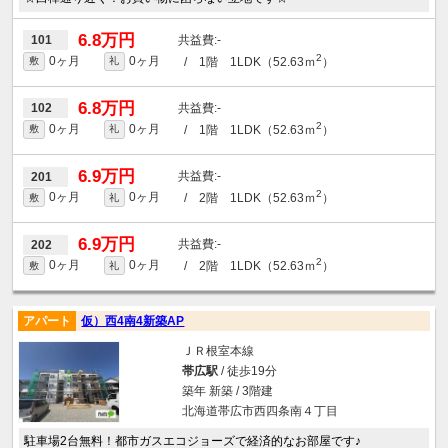
6.8万円
-
101
2
0ヶ月
0ヶ月
/ 1階 1LDK（52.63ｍ
）
敷
礼
6.8万円
-
102
2
0ヶ月
0ヶ月
/ 1階 1LDK（52.63ｍ
）
敷
礼
6.9万円
-
201
2
0ヶ月
0ヶ月
/ 2階 1LDK（52.63ｍ
）
敷
礼
6.9万円
-
202
2
0ヶ月
0ヶ月
/ 2階 1LDK（52.63ｍ
）
敷
礼
アパート
仮）西4南4新築AP
ＪＲ根室本線
帯広駅
/ 徒歩19分
築年 新築 / 3階建
北海道帯広市西四条南４丁目
駐車場2台無料！都市ガスエコジョーズで経済的なお部屋です♪