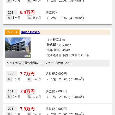
1ヶ月
0ヶ月
/ 1階 1LDK（39.75ｍ
）
敷
礼
6.4万円
-
201
2
1ヶ月
0ヶ月
/ 2階 1LDK（39.75ｍ
）
敷
礼
アパート
Dolce Bosco
ＪＲ根室本線
帯広駅
/ 徒歩40分
築年 新築 / 3階建
北海道帯広市西十六条南６丁目
ペット飼育可能な新築♪エコジョーズが嬉しい！
7.7万円
2,000円
102
2
0ヶ月
1ヶ月
/ 1階 2LDK（71.48ｍ
）
敷
礼
7.8万円
2,000円
101
2
0ヶ月
1ヶ月
/ 1階 2LDK（71.48ｍ
）
敷
礼
7.9万円
2,000円
201
2
0ヶ月
1ヶ月
/ 2階 2LDK（71.48ｍ
）
敷
礼