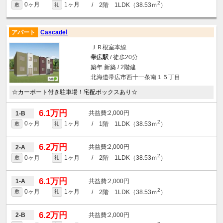
2
0ヶ月
1ヶ月
/ 2階 1LDK（38.53ｍ
）
敷
礼
アパート
CascadeⅠ
ＪＲ根室本線
帯広駅
/ 徒歩20分
築年 新築 / 2階建
北海道帯広市西十一条南１５丁目
☆カーポート付き駐車場！宅配ボックスあり☆
6.1万円
2,000円
1-B
2
0ヶ月
1ヶ月
/ 1階 1LDK（38.53ｍ
）
敷
礼
6.2万円
2,000円
2-A
2
0ヶ月
1ヶ月
/ 2階 1LDK（38.53ｍ
）
敷
礼
6.1万円
2,000円
1-A
2
0ヶ月
1ヶ月
/ 2階 1LDK（38.53ｍ
）
敷
礼
6.2万円
2,000円
2-B