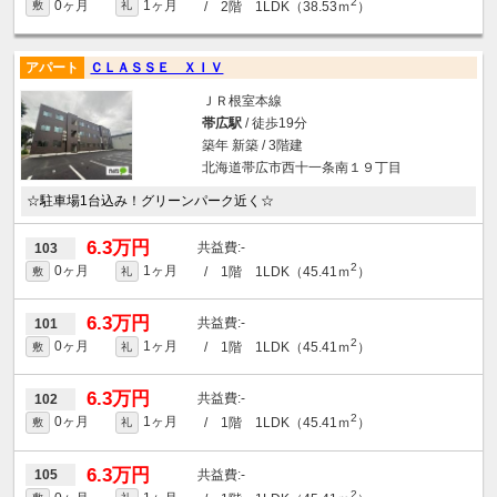
2
0ヶ月
1ヶ月
/ 2階 1LDK（38.53ｍ
）
敷
礼
アパート
ＣＬＡＳＳＥ ＸＩＶ
ＪＲ根室本線
帯広駅
/ 徒歩19分
築年 新築 / 3階建
北海道帯広市西十一条南１９丁目
☆駐車場1台込み！グリーンパーク近く☆
6.3万円
-
103
2
0ヶ月
1ヶ月
/ 1階 1LDK（45.41ｍ
）
敷
礼
6.3万円
-
101
2
0ヶ月
1ヶ月
/ 1階 1LDK（45.41ｍ
）
敷
礼
6.3万円
-
102
2
0ヶ月
1ヶ月
/ 1階 1LDK（45.41ｍ
）
敷
礼
6.3万円
-
105
2