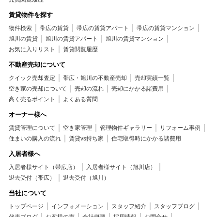
賃貸物件を探す
物件検索
帯広の賃貸
帯広の賃貸アパート
帯広の賃貸マンション
旭川の賃貸
旭川の賃貸アパート
旭川の賃貸マンション
お気に入りリスト
賃貸閲覧履歴
不動産売却について
クイック売却査定
帯広・旭川の不動産売却
売却実績一覧
空き家の売却について
売却の流れ
売却にかかる諸費用
高く売るポイント
よくある質問
オーナー様へ
賃貸管理について
空き家管理
管理物件ギャラリー
リフォーム事例
住まいの購入の流れ
賃貸vs持ち家
住宅取得時にかかる諸費用
入居者様へ
入居者様サイト（帯広店）
入居者様サイト（旭川店）
退去受付（帯広）
退去受付（旭川）
当社について
トップページ
インフォメーション
スタッフ紹介
スタッフブログ
代表ブログ
お客様の声
会社概要
採用情報
お問合せ