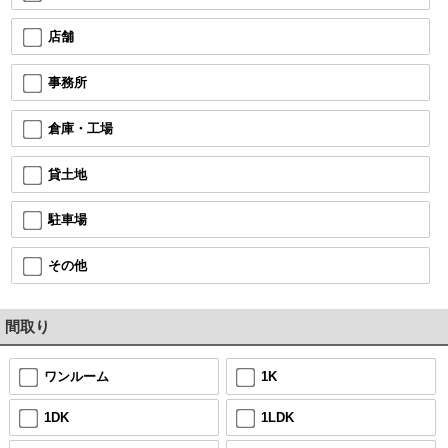
店舗
事務所
倉庫・工場
貸土地
駐車場
その他
間取り
ワンルーム
1K
1DK
1LDK