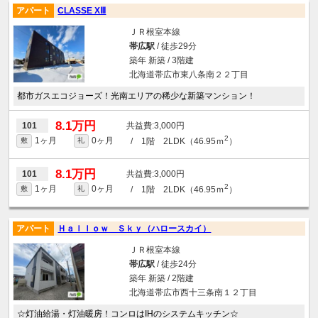
アパート
CLASSE XⅢ
ＪＲ根室本線
帯広駅
/ 徒歩29分
築年 新築 / 3階建
北海道帯広市東八条南２２丁目
都市ガスエコジョーズ！光南エリアの稀少な新築マンション！
8.1万円
3,000円
101
2
1ヶ月
0ヶ月
/ 1階 2LDK（46.95ｍ
）
敷
礼
8.1万円
3,000円
101
2
1ヶ月
0ヶ月
/ 1階 2LDK（46.95ｍ
）
敷
礼
アパート
Ｈａｌｌｏｗ Ｓｋｙ（ハロースカイ）
ＪＲ根室本線
帯広駅
/ 徒歩24分
築年 新築 / 2階建
北海道帯広市西十三条南１２丁目
☆灯油給湯・灯油暖房！コンロはIHのシステムキッチン☆