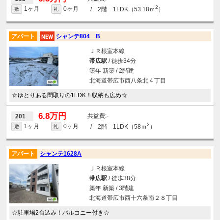
2
1ヶ月
0ヶ月
/ 2階 1LDK（53.18ｍ
）
敷
礼
アパート
シャンテ804 B
ＪＲ根室本線
帯広駅
/ 徒歩34分
築年 新築 / 2階建
北海道帯広市西八条北４丁目
☆ゆとりある間取りの1LDK！収納も広め☆
6.8万円
-
201
2
1ヶ月
0ヶ月
/ 2階 1LDK（58ｍ
）
敷
礼
アパート
シャンテ1628A
ＪＲ根室本線
帯広駅
/ 徒歩38分
築年 新築 / 3階建
北海道帯広市西十六条南２８丁目
☆駐車場2台込み！バルコニー付き☆