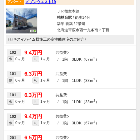
アパート
メゾンウエスト19
ＪＲ根室本線
柏林台駅
/ 徒歩14分
築年 新築 / 2階建
北海道帯広市西十九条南２丁目
♪セキスイハイム様施工の高性能住宅のご紹介♪
9.4万円
-
102
2
0ヶ月
1ヶ月
/ 1階 3LDK（67ｍ
）
敷
礼
6.3万円
-
101
2
0ヶ月
1ヶ月
/ 1階 1LDK（33ｍ
）
敷
礼
6.3万円
-
101
2
0ヶ月
1ヶ月
/ 1階 1LDK（33ｍ
）
敷
礼
9.4万円
-
102
2
0ヶ月
1ヶ月
/ 1階 3LDK（67ｍ
）
敷
礼
6.5万円
-
201