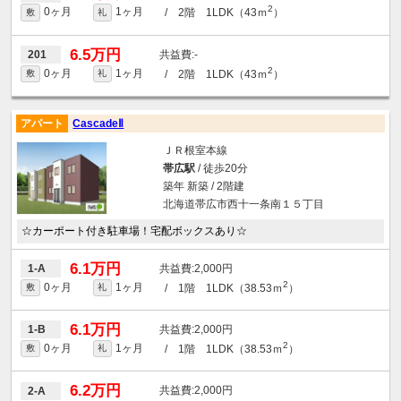
2
0ヶ月
1ヶ月
/ 2階 1LDK（43ｍ
）
敷
礼
6.5万円
-
201
2
0ヶ月
1ヶ月
/ 2階 1LDK（43ｍ
）
敷
礼
アパート
CascadeⅡ
ＪＲ根室本線
帯広駅
/ 徒歩20分
築年 新築 / 2階建
北海道帯広市西十一条南１５丁目
☆カーポート付き駐車場！宅配ボックスあり☆
6.1万円
2,000円
1-A
2
0ヶ月
1ヶ月
/ 1階 1LDK（38.53ｍ
）
敷
礼
6.1万円
2,000円
1-B
2
0ヶ月
1ヶ月
/ 1階 1LDK（38.53ｍ
）
敷
礼
6.2万円
2,000円
2-A