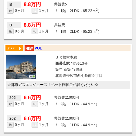
8.8万円
-
B
2
0ヶ月
1ヶ月
/ 1階 2LDK（65.23ｍ
）
敷
礼
8.8万円
-
B
2
0ヶ月
1ヶ月
/ 1階 2LDK（65.23ｍ
）
敷
礼
アパート
VOL
ＪＲ根室本線
西帯広駅
/ 徒歩13分
築年 新築 / 3階建
北海道帯広市西七条南９丁目
☆都市ガスエコジョーズ！ペット飼育ご相談ください☆
6.6万円
2,000円
202
2
0ヶ月
1ヶ月
/ 2階 1LDK（44.9ｍ
）
敷
礼
6.6万円
2,000円
202
2
0ヶ月
1ヶ月
/ 2階 1LDK（44.9ｍ
）
敷
礼