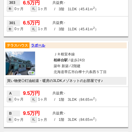
6.5万円
-
303
2
0ヶ月
1ヶ月
/ 3階 1LDK（45.41ｍ
）
敷
礼
6.5万円
-
301
2
0ヶ月
1ヶ月
/ 3階 1LDK（45.41ｍ
）
敷
礼
テラスハウス
ラポール
ＪＲ根室本線
柏林台駅
/ 徒歩24分
築年 新築 / 2階建
北海道帯広市白樺十六条西５丁目
買い物便◎灯油給湯・暖房の3LDKメゾネットのお部屋です♪
9.5万円
-
A
2
0ヶ月
1ヶ月
/ 1階 3LDK（84.65ｍ
）
敷
礼
9.5万円
-
B
2
0ヶ月
1ヶ月
/ 1階 3LDK（84.65ｍ
）
敷
礼