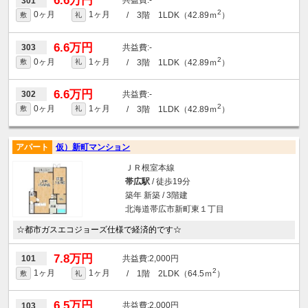
6.6万円
-
301
2
0ヶ月
1ヶ月
/ 3階 1LDK（42.89ｍ
）
敷
礼
6.6万円
-
303
2
0ヶ月
1ヶ月
/ 3階 1LDK（42.89ｍ
）
敷
礼
6.6万円
-
302
2
0ヶ月
1ヶ月
/ 3階 1LDK（42.89ｍ
）
敷
礼
アパート
仮）新町マンション
ＪＲ根室本線
帯広駅
/ 徒歩19分
築年 新築 / 3階建
北海道帯広市新町東１丁目
☆都市ガスエコジョーズ仕様で経済的です☆
7.8万円
2,000円
101
2
1ヶ月
1ヶ月
/ 1階 2LDK（64.5ｍ
）
敷
礼
6.5万円
2,000円
103