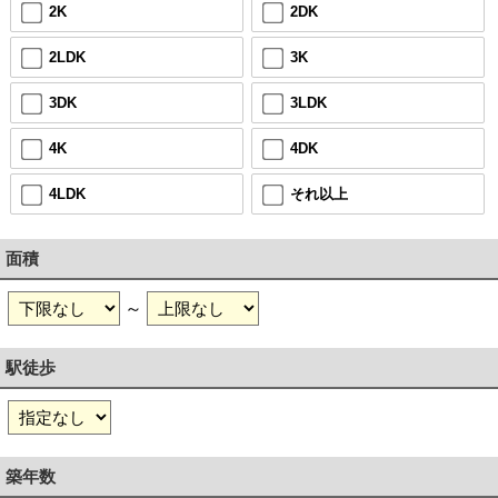
2K
2DK
2LDK
3K
3DK
3LDK
4K
4DK
4LDK
それ以上
面積
～
駅徒歩
築年数