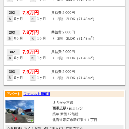
7.8万円
2,000円
202
2
0ヶ月
1ヶ月
/ 2階 2LDK（71.48ｍ
）
敷
礼
7.8万円
2,000円
203
2
0ヶ月
1ヶ月
/ 2階 2LDK（71.48ｍ
）
敷
礼
7.9万円
2,000円
302
2
0ヶ月
1ヶ月
/ 3階 2LDK（71.48ｍ
）
敷
礼
7.9万円
2,000円
303
2
0ヶ月
1ヶ月
/ 3階 2LDK（71.48ｍ
）
敷
礼
アパート
フォレスト新町Ⅲ
ＪＲ根室本線
西帯広駅
/ 徒歩17分
築年 新築 / 2階建
北海道帯広市新町東１１丁目
☆白樺通り近く！お買い物に困らない立地です☆