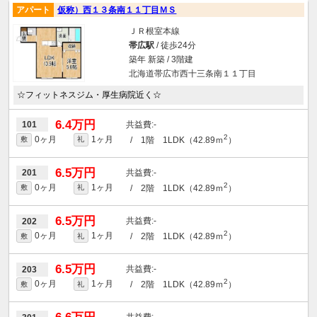
アパート
仮称）西１３条南１１丁目ＭＳ
ＪＲ根室本線
帯広駅
/ 徒歩24分
築年 新築 / 3階建
北海道帯広市西十三条南１１丁目
☆フィットネスジム・厚生病院近く☆
6.4万円
-
101
2
0ヶ月
1ヶ月
/ 1階 1LDK（42.89ｍ
）
敷
礼
6.5万円
-
201
2
0ヶ月
1ヶ月
/ 2階 1LDK（42.89ｍ
）
敷
礼
6.5万円
-
202
2
0ヶ月
1ヶ月
/ 2階 1LDK（42.89ｍ
）
敷
礼
6.5万円
-
203
2
0ヶ月
1ヶ月
/ 2階 1LDK（42.89ｍ
）
敷
礼