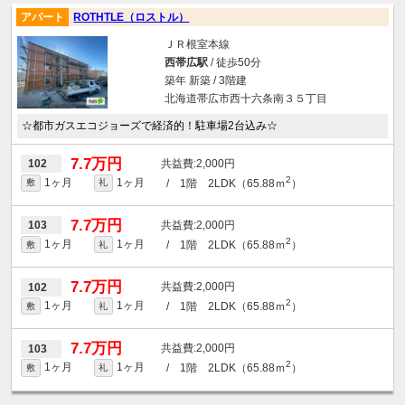
アパート
ROTHTLE（ロストル）
ＪＲ根室本線
西帯広駅
/ 徒歩50分
築年 新築 / 3階建
北海道帯広市西十六条南３５丁目
☆都市ガスエコジョーズで経済的！駐車場2台込み☆
7.7万円
2,000円
102
2
1ヶ月
1ヶ月
/ 1階 2LDK（65.88ｍ
）
敷
礼
7.7万円
2,000円
103
2
1ヶ月
1ヶ月
/ 1階 2LDK（65.88ｍ
）
敷
礼
7.7万円
2,000円
102
2
1ヶ月
1ヶ月
/ 1階 2LDK（65.88ｍ
）
敷
礼
7.7万円
2,000円
103
2
1ヶ月
1ヶ月
/ 1階 2LDK（65.88ｍ
）
敷
礼