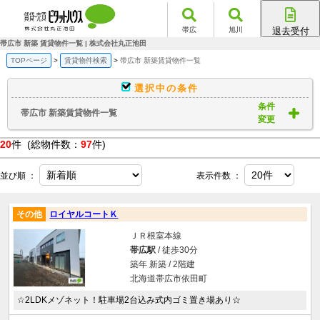
帯広
旭川
退去受付
帯広店
帯広市 新築 賃貸物件一覧 | 株式会社丸正池田
旭川店
TOPページ
賃貸物件検索
帯広市 新築賃貸物件一覧
選択中の条件
条件
帯広市 新築賃貸物件一覧
変更
20
件 (総物件数：
97
件)
並び順 ：
表示件数 ：
その他
ロイヤルコートＫ
ＪＲ根室本線
帯広駅
/ 徒歩30分
築年 新築 / 2階建
北海道帯広市依田町
☆2LDKメゾネット！駐車場2台込み式内ゴミ置き場あり☆