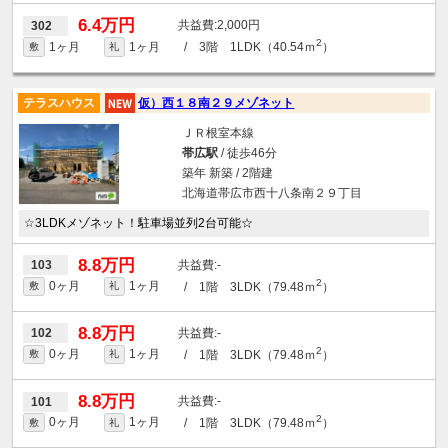
6.4万円
2,000円
302
2
1ヶ月
1ヶ月
/ 3階 1LDK（40.54ｍ
）
敷
礼
テラスハウス
仮）西１８南２９メゾネット
ＪＲ根室本線
帯広駅
/ 徒歩46分
築年 新築 / 2階建
北海道帯広市西十八条南２９丁目
☆3LDKメゾネット！駐車場並列2台可能☆
8.8万円
-
103
2
0ヶ月
1ヶ月
/ 1階 3LDK（79.48ｍ
）
敷
礼
8.8万円
-
102
2
0ヶ月
1ヶ月
/ 1階 3LDK（79.48ｍ
）
敷
礼
8.8万円
-
101
2
0ヶ月
1ヶ月
/ 1階 3LDK（79.48ｍ
）
敷
礼